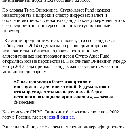
минимальный порог входа составит $25000.
По словам Тима Эннекинга, Crypto Asset Fund намерен
инвестировать в широкий спектр цифровых валют и
блокчейн-активов. Основатель фонда также утверждает, что в
его предприятии заинтересованы институциональные
инвесторы.
58-летний предприниматель заявляет, что его фонд начал
работу еще в 2014 году, когда на рынке доминировал
исключительно биткоин, однако с ростом новых
альтернативных криптовалют перед Crypto Asset Fund
открылись новые перспективы. Как считает Эннекинг, уже до
конца 2017 года прибыль фонда может составить «десятки
миллионов долларов».
«У нас появились более изощренные
инструменты для инвестиций. Я думаю, пока
что мир увидел только верхушку айсберга
истинного потенциала криптовалют»,
— заявил
бизнесмен.
Как отмечает CNBC, Эннекинг был «засвечен» еще в 2002
году в России, где вел
некий бизнес
.
Ранее на этой неделе о своем намерении диверсифицировать