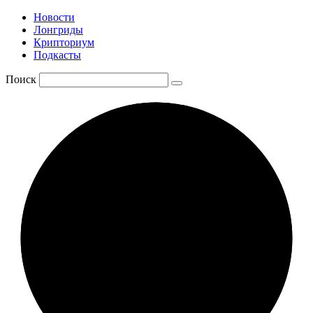
Новости
Лонгриды
Крипториум
Подкасты
Поиск