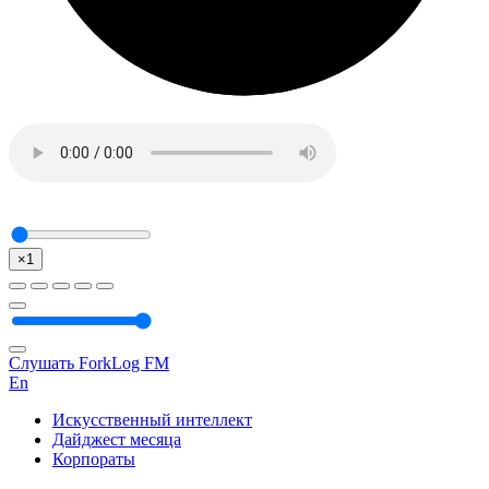
×1
Слушать ForkLog FM
En
Искусственный интеллект
Дайджест месяца
Корпораты