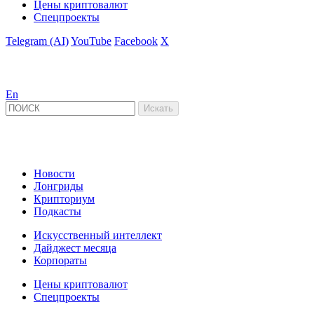
Цены криптовалют
Спецпроекты
Telegram (AI)
YouTube
Facebook
X
En
Новости
Лонгриды
Крипториум
Подкасты
Искусственный интеллект
Дайджест месяца
Корпораты
Цены криптовалют
Спецпроекты