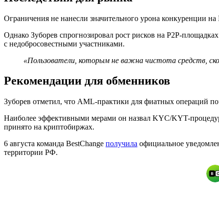
Ограничения не нанесли значительного урона конкуренции на 
Однако Зуборев спрогнозировал рост рисков на P2P-площадках
с недобросовестными участниками.
«Пользователи, которым не важна чистота средств, скор
Рекомендации для обменников
Зуборев отметил, что
AML
-практики для фиатных операций поч
Наиболее эффективными мерами он назвал
KYC/KYT
-процеду
принято на криптобиржах.
6 августа команда BestChange
получила
официальное уведомлени
территории РФ.