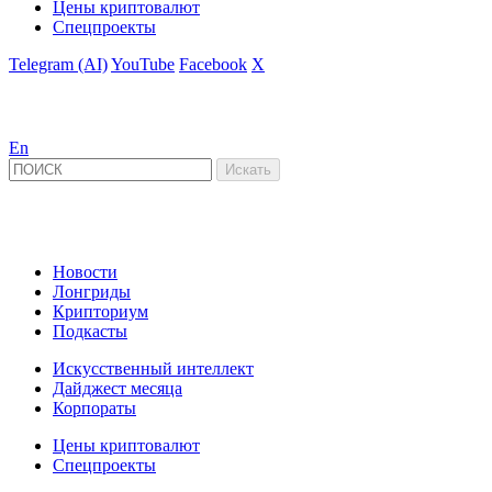
Цены криптовалют
Спецпроекты
Telegram (AI)
YouTube
Facebook
X
En
Новости
Лонгриды
Крипториум
Подкасты
Искусственный интеллект
Дайджест месяца
Корпораты
Цены криптовалют
Спецпроекты