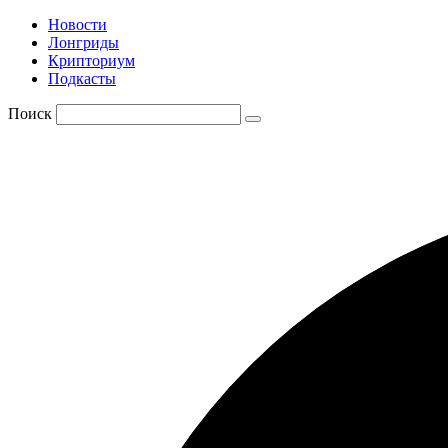
Новости
Лонгриды
Крипториум
Подкасты
Поиск