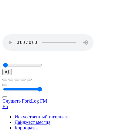
×1
Слушать ForkLog FM
En
Искусственный интеллект
Дайджест месяца
Корпораты