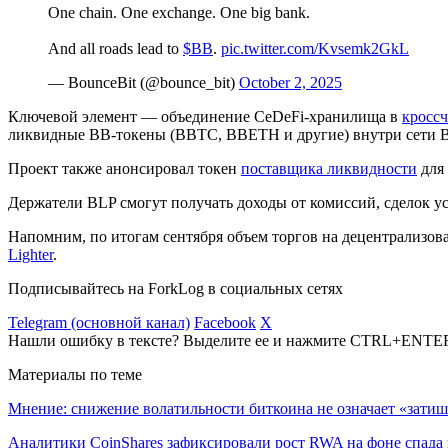
One chain. One exchange. One big bank.
And all roads lead to
$BB
.
pic.twitter.com/Kvsemk2GkL
— BounceBit (@bounce_bit)
October 2, 2025
Ключевой элемент — объединение
CeDeFi
-хранилища в
кросс
ликвидные BB-токены (BBTC, BBETH и другие) внутри сети B
Проект также анонсировал токен
поставщика ликвидности
для 
Держатели BLP смогут получать доходы от комиссий, сделок у
Напомним, по итогам сентября объем торгов на децентрализо
Lighter
.
Подписывайтесь на ForkLog в социальных сетях
Telegram (основной канал)
Facebook
X
Нашли ошибку в тексте? Выделите ее и нажмите CTRL+ENTE
Материалы по теме
Мнение: снижение волатильности биткоина не означает «затиш
Аналитики CoinShares зафиксировали рост RWA на фоне спада 