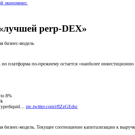
ой экономике.
 «лучшей perp-DEX»
я бизнес-модель
, но платформа по-прежнему остается «наиболее инвестиционно
 to 8%
ek
 Hyperliquid…
pic.twitter.com/rfIZzGEdsc
 бизнес-модель. Текущее соотношение капитализации к выручке 