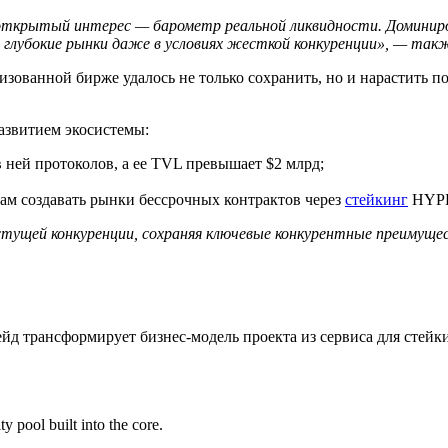
ткрытый интерес — барометр реальной ликвидности. Доминирова
 глубокие рынки даже в условиях жесткой конкуренции», — та
зованной бирже удалось не только сохранить, но и нарастить по
развитием экосистемы:
 ней протоколов, а ее
TVL
превышает $2 млрд;
ам создавать рынки бессрочных контрактов через
стейкинг
HYP
стущей конкуренции, сохраняя ключевые конкурентные преимущест
йд трансформирует бизнес-модель проекта из сервиса для стей
y pool built into the core.