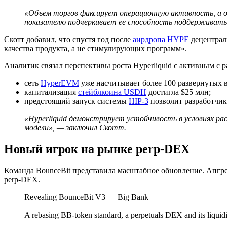
«Объем торгов фиксирует операционную активность, а о
показателю подчеркивает ее способность поддерживать
Скотт добавил, что спустя год после
аирдропа HYPE
децентрали
качества продукта, а не стимулирующих программ».
Аналитик связал перспективы роста Hyperliquid с активным с 
сеть
HyperEVM
уже насчитывает более 100 развернутых в
капитализация
стейблкоина USDH
достигла $25 млн;
предстоящий запуск системы
HIP-3
позволит разработчик
«Hyperliquid демонстрирует устойчивость в условиях ра
модели», — заключил Скотт.
Новый игрок на рынке perp-DEX
Команда BounceBit представила масштабное обновление. Апгре
perp-DEX.
Revealing BounceBit V3 — Big Bank
A rebasing BB-token standard, a perpetuals DEX and its liquidit