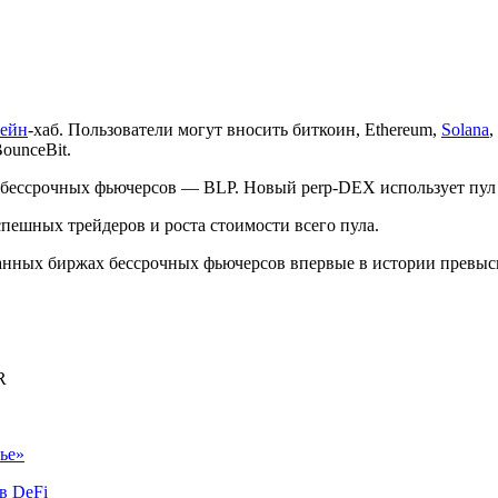
чейн
-хаб. Пользователи могут вносить биткоин, Ethereum,
Solana
ounceBit.
бессрочных фьючерсов — BLP. Новый perp-DEX использует пул эт
спешных трейдеров и роста стоимости всего пула.
ванных биржах бессрочных фьючерсов впервые в истории превыс
R
ье»
в DeFi