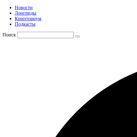
Новости
Лонгриды
Крипториум
Подкасты
Поиск