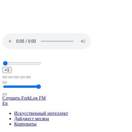
×1
Слушать ForkLog FM
En
Искусственный интеллект
Дайджест месяца
Корпораты