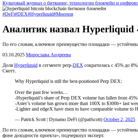
Культовый журнал о биткоине, технологии блокчейн и цифров
#DeFi
#DEX
#Hyperliquid
#Мнения
Аналитик назвал Hyperliquid
По его словам, ключевое преимущество площадки — устойчива
03.10.2025
Мирослава Андреева
Доля
Hyperliquid
в сегменте perp-
DEX
сократилась с 45% до 8%
Скотт.
Why Hyperliquid is still the best-positioned Perp DEX:
Over the past few weeks…
-Hyperliquid’s share of Perp DEX volume has fallen from 45%
-Aster’s volume has grown more than 100X to $300b+ last we
-Lighter and edgeX have risen to have comparable volume to
— Patrick Scott | Dynamo DeFi (@patfscott)
October 2, 2025
По его словам, ключевое преимущество площадки — устойчивая
фоне доходности проекта», подчеркнул эксперт.