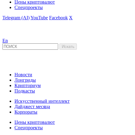
Цены криптовалют
Спецпроекты
Telegram (AI)
YouTube
Facebook
X
En
Новости
Лонгриды
Крипториум
Подкасты
Искусственный интеллект
Дайджест месяца
Корпораты
Цены криптовалют
Спецпроекты