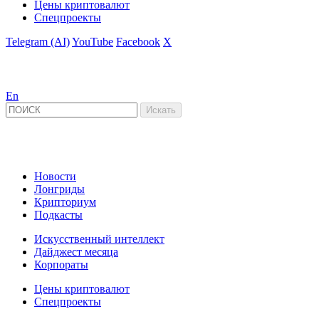
Цены криптовалют
Спецпроекты
Telegram (AI)
YouTube
Facebook
X
En
Новости
Лонгриды
Крипториум
Подкасты
Искусственный интеллект
Дайджест месяца
Корпораты
Цены криптовалют
Спецпроекты