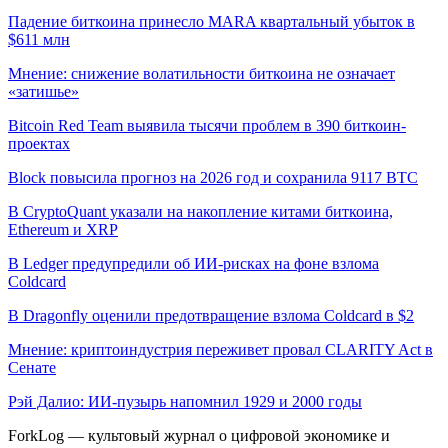
Падение биткоина принесло MARA квартальный убыток в
$611 млн
Мнение: снижение волатильности биткоина не означает
«затишье»
Bitcoin Red Team выявила тысячи проблем в 390 биткоин-
проектах
Block повысила прогноз на 2026 год и сохранила 9117 BTC
В CryptoQuant указали на накопление китами биткоина,
Ethereum и XRP
В Ledger предупредили об ИИ-рисках на фоне взлома
Coldcard
В Dragonfly оценили предотвращение взлома Coldcard в $2
Мнение: криптоиндустрия переживет провал CLARITY Act в
Сенате
Рэй Далио: ИИ-пузырь напомнил 1929 и 2000 годы
ForkLog — культовый журнал о цифровой экономике и