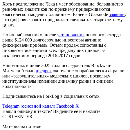
Хоть предположение Чека имеет обоснование, большинство
рыночных аналитиков по-прежнему придерживаются
классической модели с халвингом. Ранее в Glassnode
заявили
,
что цифровое золото продолжает следовать четырехлетнему
циклу.
По их наблюдениям, после
установления
ценового рекорда
выше $124 000 долгосрочные инвесторы активно
фиксировали прибыль. Объем продаж сопоставим с
пиковыми значениями всех предыдущих циклов, за
исключением периода 2016-2017 годов.
Напомним, в июле 2025 года исследователь Blockware
Митчелл Аскью
предрек
окончание «параболических» ралли
или «разрушительных» медвежьих циклов, поскольку
институционалы изменили динамику рынка и снизили
волатильность.
Подписывайтесь на ForkLog в социальных сетях
Telegram (основной канал)
Facebook
X
Нашли ошибку в тексте? Выделите ее и нажмите
CTRL+ENTER
Материалы по теме