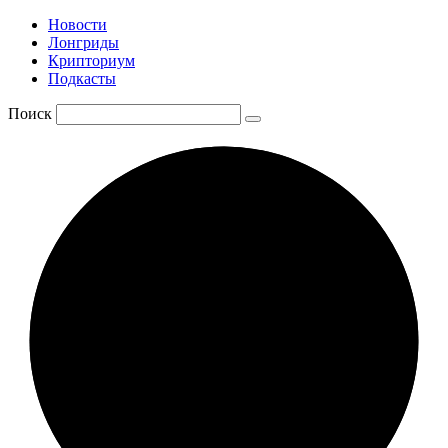
Новости
Лонгриды
Крипториум
Подкасты
Поиск