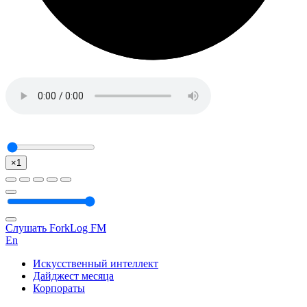
×1
Слушать ForkLog FM
En
Искусственный интеллект
Дайджест месяца
Корпораты