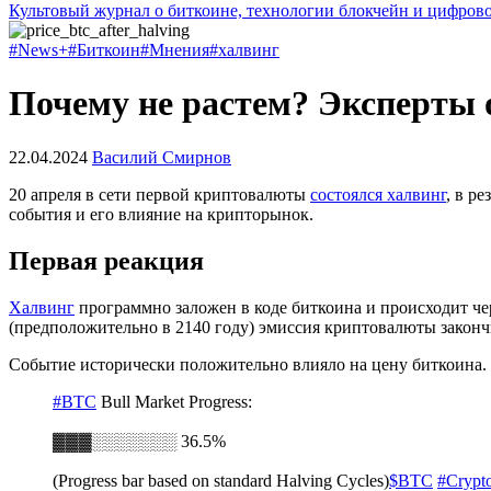
Культовый журнал о биткоине, технологии блокчейн и цифров
#News+
#Биткоин
#Мнения
#халвинг
Почему не растем? Эксперты
22.04.2024
Василий Смирнов
20 апреля в сети первой криптовалюты
состоялся халвинг
, в р
события и его влияние на крипторынок.
Первая реакция
Халвинг
программно заложен в коде биткоина и происходит чере
(предположительно в 2140 году) эмиссия криптовалюты законч
Событие исторически положительно влияло на цену биткоина.
#BTC
Bull Market Progress:
▓▓▓░░░░░░░ 36.5%
(Progress bar based on standard Halving Cycles)
$BTC
#Crypt