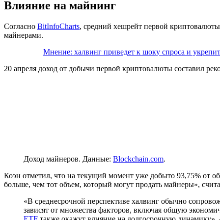
Влияние на майнинг
Согласно
BitInfoCharts
, средний хешрейт первой криптовалюты
майнерами.
Мнение: халвинг приведет к шоку спроса и укрепи
20 апреля доход от добычи первой криптовалюты составил рек
Доход майнеров. Данные:
Blockchain.com
.
Коэн отметил, что на текущий момент уже добыто 93,75% от о
больше, чем тот объем, который могут продать майнеры», счита
«В среднесрочной перспективе халвинг обычно сопровожд
зависят от множества факторов, включая общую экономич
ETF
также окажут влияние на долгосрочную динамику»,