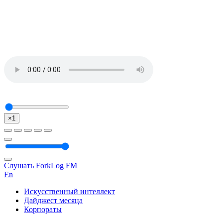
×1
Слушать ForkLog FM
En
Искусственный интеллект
Дайджест месяца
Корпораты