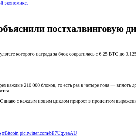
ой экономике.
 объяснили постхалвинговую д
езультате которого награда за блок сократилась с 6,25 BTC до 3
з каждые 210 000 блоков, то есть раз в четыре года — вплоть д
ится.
 Однако с каждым новым циклом прирост в процентом выражени
o
#Bitcoin
pic.twitter.com/bE7UqyeaAU