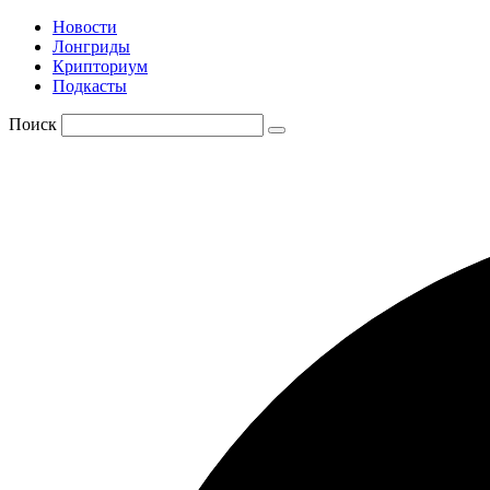
Новости
Лонгриды
Крипториум
Подкасты
Поиск