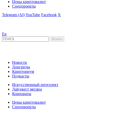
Цены криптовалют
Спецпроекты
Telegram (AI)
YouTube
Facebook
X
En
Новости
Лонгриды
Крипториум
Подкасты
Искусственный интеллект
Дайджест месяца
Корпораты
Цены криптовалют
Спецпроекты