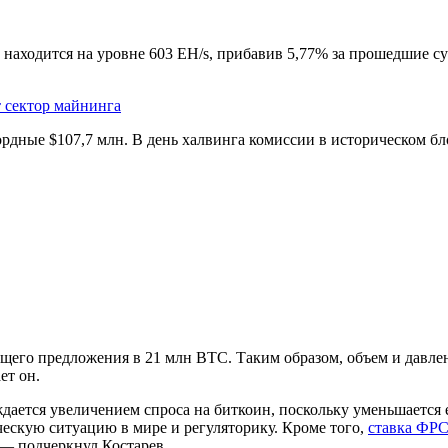
 находится на уровне 603 EH/s, прибавив 5,77% за прошедшие 
т сектор майнинга
ордные $107,7 млн. В день халвинга комиссии в историческом бл
бщего предложения в 21 млн BTC. Таким образом, объем и давл
ет он.
ается увеличением спроса на биткоин, поскольку уменьшается 
ескую ситуацию в мире и регуляторику. Кроме того,
ставка
ФР
 — подчеркнул Костарев.