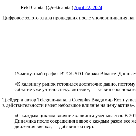
— Rekt Capital (@rektcapital)
April 22, 2024
Цифровое золото за два прошедших после уполовинивания нагр
15-минутный график BTC/USDT биржи Binance. Данные
«К халвингу рынок готовился достаточно давно, поэтому
событие уже учтено спекулянтами», — заявил соосновате
Трейдер и автор Telegram-канала Coenplus Владимир Коэн утве
в действительности имеет небольшое влияние на цену актива»
«С каждым циклом влияние халвинга уменьшается. В 2016
Динамика после сокращения вдвое с каждым разом все ме
движения вверх», — добавил эксперт.