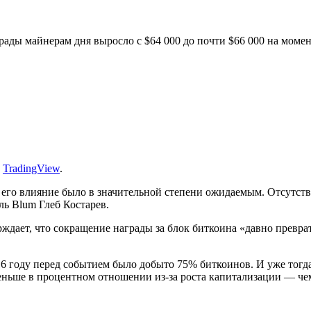
ады майнерам дня выросло с $64 000 до почти $66 000 на моме
:
TradingView
.
 его влияние было в значительной степени ожидаемым. Отсутстви
ль Blum Глеб Костарев.
рждает, что сокращение награды за блок биткоина «давно превра
.
 году перед событием было добыто 75% биткоинов. И уже тогда
ньше в процентном отношении из-за роста капитализации — чем