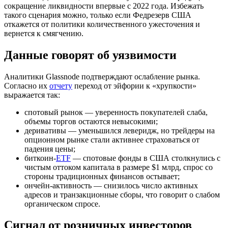
сокращение ликвидности впервые с 2022 года. Избежать
такого сценария можно, только если Федрезерв США
откажется от политики количественного ужесточения и
вернется к смягчению.
Данные говорят об уязвимости
Аналитики Glassnode подтверждают ослабление рынка.
Согласно их
отчету
переход от эйфории к «хрупкости»
выражается так:
спотовый рынок — уверенность покупателей слаба,
объемы торгов остаются невысокими;
деривативы — уменьшился леверидж, но трейдеры на
опционном рынке стали активнее страховаться от
падения цены;
биткоин-
ETF
— спотовые фонды в США столкнулись с
чистым оттоком капитала в размере $1 млрд, спрос со
стороны традиционных финансов остывает;
ончейн-активность — снизилось число активных
адресов и транзакционные сборы, что говорит о слабом
органическом спросе.
Сигнал от розничных инвесторов