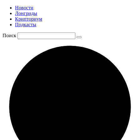
Новости
Лонгриды
Крипториум
Подкасты
Поиск