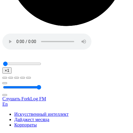
×1
Слушать ForkLog FM
En
Искусственный интеллект
Дайджест месяца
Корпораты