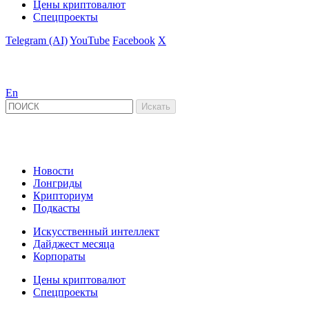
Цены криптовалют
Спецпроекты
Telegram (AI)
YouTube
Facebook
X
En
Новости
Лонгриды
Крипториум
Подкасты
Искусственный интеллект
Дайджест месяца
Корпораты
Цены криптовалют
Спецпроекты