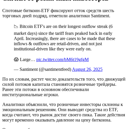
Спотовые биткоин-ETF фиксируют отток средств шесть
торговых дней подряд, отметили аналитики Santiment.
📉 Bitcoin ETF's are on their longest outflow streak (6
market days) since the tariff fears peaked back in early
April. Increasingly, there are cases to be made that these
inflows & outflows are retail-driven, and not just
institutional-driven like they were early on.
😱 Large…
pic.twitter.com/bM6t19gfgM
— Santiment (@santimentfeed)
August 26, 2025
По их словам, растет число доказательств того, что движущей
силой потоков капитала становятся розничные трейдеры.
Ранее эти потоки в основном обеспечивали
институциональные игроки.
Аналитики объяснили, что розничные инвесторы склонны к
эмоциональным решениям. Они выводят средства из ETF,
когда считают, что рынок достиг своего пика. Такие действия
могут временно оказывать давление на цену биткоина.