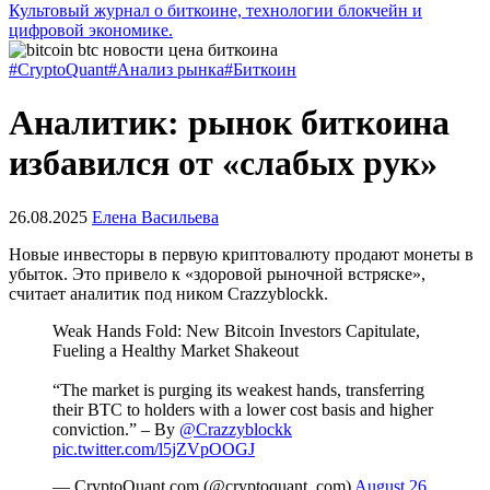
Культовый журнал о биткоине, технологии блокчейн и
цифровой экономике.
#CryptoQuant
#Анализ рынка
#Биткоин
Аналитик: рынок биткоина
избавился от «слабых рук»
26.08.2025
Елена Васильева
Новые инвесторы в первую криптовалюту продают монеты в
убыток. Это привело к «здоровой рыночной встряске»,
считает аналитик под ником Crazzyblockk.
Weak Hands Fold: New Bitcoin Investors Capitulate,
Fueling a Healthy Market Shakeout
“The market is purging its weakest hands, transferring
their BTC to holders with a lower cost basis and higher
conviction.” – By
@Crazzyblockk
pic.twitter.com/l5jZVpOOGJ
— CryptoQuant.com (@cryptoquant_com)
August 26,