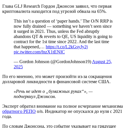
Глава GLJ Research Гордон Джонсон заявил, что первая
криптовалюта находится под угрозой обвала на 65%.
This isn’t a question of ‘paper hands.’ The O/N RRP is
now fully drained — something we haven’t seen since
it surged in 2021. Thus, unless the Fed abruptly
abandons QT & reverts to QE, US liquidity is going to
contract for the 1st time since 2022. And the last time
that happened,…
https://t.co/L2kGsyJy2j
pic.twitter.com/fnzX1tENIC
— Gordon Johnson (@GordonJohnson19)
August 25,
2025
По его мнению, это может произойти из-за сокращения
долларовой ликвидности в финансовой системе США.
«Речь не идет о „бумажных руках“», —
подчеркнул Джонсон.
Эксперт обратил внимание на полное исчерпание механизма
обратного РЕПО
o/n. Индикатор не опускался до нуля с 2021
года.
По словам Джонсона, это событие указывает на грядущее