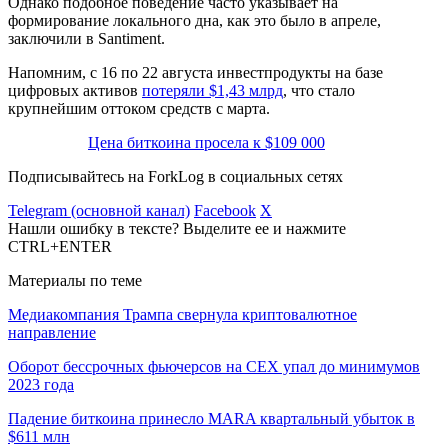
Однако подобное поведение часто указывает на
формирование локального дна, как это было в апреле,
заключили в Santiment.
Напомним, с 16 по 22 августа инвестпродукты на базе
цифровых активов
потеряли $1,43 млрд
, что стало
крупнейшим оттоком средств с марта.
Цена биткоина просела к $109 000
Подписывайтесь на ForkLog в социальных сетях
Telegram (основной канал)
Facebook
X
Нашли ошибку в тексте? Выделите ее и нажмите
CTRL+ENTER
Материалы по теме
Медиакомпания Трампа свернула криптовалютное
направление
Оборот бессрочных фьючерсов на CEX упал до минимумов
2023 года
Падение биткоина принесло MARA квартальный убыток в
$611 млн