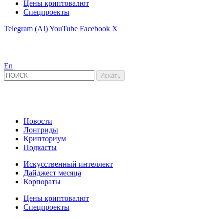
Цены криптовалют
Спецпроекты
Telegram (AI)
YouTube
Facebook
X
En
Новости
Лонгриды
Крипториум
Подкасты
Искусственный интеллект
Дайджест месяца
Корпораты
Цены криптовалют
Спецпроекты