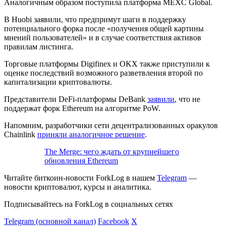
Аналогичным образом поступила платформа MEXC Global.
В Huobi заявили, что предпримут шаги в поддержку
потенциального форка после «получения общей картины
мнений пользователей» и в случае соответствия активов
правилам листинга.
Торговые платформы Digifinex и OKX также приступили к
оценке последствий возможного разветвления второй по
капитализации криптовалюты.
Представители DeFi-платформы DeBank
заявили
, что не
поддержат форк Ethereum на алгоритме PoW.
Напомним, разработчики сети децентрализованных оракулов
Chainlink
приняли аналогичное решение
.
The Merge: чего ждать от крупнейшего
обновления Ethereum
Читайте биткоин-новости ForkLog в нашем
Telegram
—
новости криптовалют, курсы и аналитика.
Подписывайтесь на ForkLog в социальных сетях
Telegram (основной канал)
Facebook
X