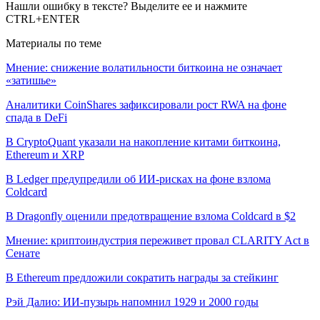
Нашли ошибку в тексте? Выделите ее и нажмите
CTRL+ENTER
Материалы по теме
Мнение: снижение волатильности биткоина не означает
«затишье»
Аналитики CoinShares зафиксировали рост RWA на фоне
спада в DeFi
В CryptoQuant указали на накопление китами биткоина,
Ethereum и XRP
В Ledger предупредили об ИИ-рисках на фоне взлома
Coldcard
В Dragonfly оценили предотвращение взлома Coldcard в $2
Мнение: криптоиндустрия переживет провал CLARITY Act в
Сенате
В Ethereum предложили сократить награды за стейкинг
Рэй Далио: ИИ-пузырь напомнил 1929 и 2000 годы