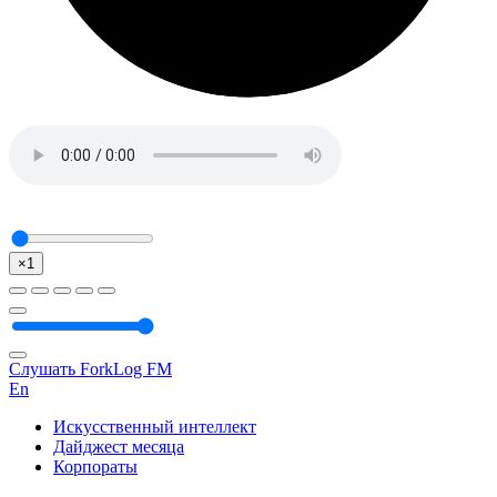
×1
Слушать ForkLog FM
En
Искусственный интеллект
Дайджест месяца
Корпораты