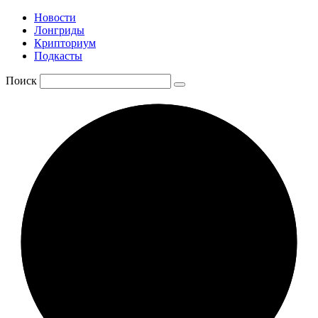
Новости
Лонгриды
Крипториум
Подкасты
Поиск