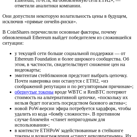
Ethereum, то есть, на обновленную сеть ETH2», —
отметили аналитики компании.
Они допустили некоторую волатильность цены в будущем,
исключив «прямые ончейн-риски».
В CoinShares перечислили основные факторы, почему
обновленный Ethereum выйдет победителем из сложившейся
ситуации:
у текущей сети больше социальной поддержки — от
Ethereum Foundation и более широкого сообщества. Об
этом, в частности, свидетельствует снижение цен на
видеокарты;
эмитентам стейблкоинов предстоит выбрать цепочку.
Почти наверняка они останутся с ETH2, «из
соображений репутации и по регуляторным причинам»;
обернутые токены
вроде WBTC и RenBTC потеряют
стоимость на альтернативной цепочке, «поскольку их
нельзя будет погасить посредством базового актива»;
новой PoW-версии эфира потребуется хардфорк, чтобы
удалить из кода
«бомбу сложности»
. В противном
случае блокчейн «станет непригодным для
использования»;
в контексте ETHPoW задействованные в стейкинге
токены и вознаграждения «станут невозвратными». Их