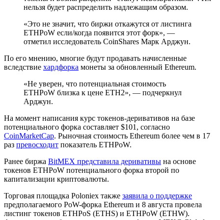
нельзя будет распределить надлежащим образом.
«Это не значит, что биржи откажутся от листинга
ETHPoW если/когда появится этот форк», —
отметил исследователь CoinShares Марк Арджун.
По его мнению, многие будут продавать начисленные
вследствие
хардфорка
монеты за обновленный Ethereum.
«Не уверен, что потенциальная стоимость
ETHPoW близка к цене ETH2», — подчеркнул
Арджун.
На момент написания курс токенов-деривативов на базе
потенциального форка составляет $101, согласно
CoinMarketCap
. Рыночная стоимость Ethereum более чем в 17
раз
превосходит
показатель ETHPoW.
Ранее биржа
BitMEX представила деривативы
на основе
токенов ETHPoW потенциального форка второй по
капитализации криптовалюты.
Торговая площадка Poloniex также
заявила о поддержке
предполагаемого PoW-форка Ethereum и 8 августа провела
листинг токенов ETHPoS (ETHS) и ETHPoW (ETHW).