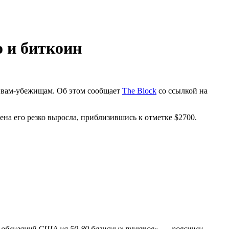
о и биткоин
тивам-убежищам. Об этом сообщает
The Block
со ссылкой на
на его резко выросла, приблизившись к отметке $2700.
 облигаций США на 50-80 базисных пунктов», — пояснили