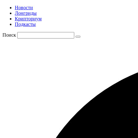
Новости
Лонгриды
Крипториум
Подкасты
Поиск