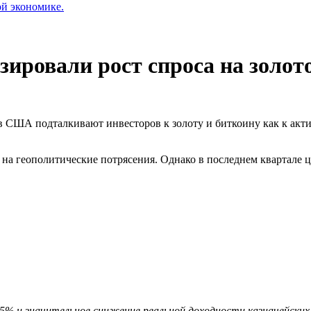
ой экономике.
ировали рост спроса на золот
в США подталкивают инвесторов к золоту и биткоину как к ак
а геополитические потрясения. Однако в последнем квартале це
5% и значительное снижение реальной доходности казначейских