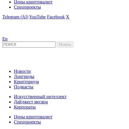
Цены криптовалют
Спецпроекты
Telegram (AI)
YouTube
Facebook
X
En
Новости
Лонгриды
Крипториум
Подкасты
Искусственный интеллект
Дайджест месяца
Корпораты
Цены криптовалют
Спецпроекты