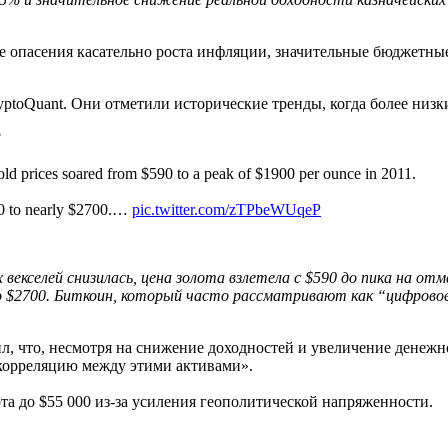
е опасения касательно роста инфляции, значительные бюджетны
yptoQuant. Они отметили исторические тренды, когда более низ
?
gold prices soared from $590 to a peak of $1900 per ounce in 2011.
000 to nearly $2700.…
pic.twitter.com/zTPbeWUqeP
х векселей снизилась, цена золота взлетела с $590 до пика на о
но $2700. Биткоин, который часто рассматривают как “цифров
ил, что, несмотря на снижение доходностей и увеличение денежн
 корреляцию между этими активами».
а до $55 000 из-за усиления геополитической напряженности.