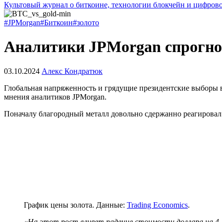
Культовый журнал о биткоине, технологии блокчейн и цифров
#JPMorgan
#Биткоин
#золото
Аналитики JPMorgan спрогноз
03.10.2024
Алекс Кондратюк
Глобальная напряженность и грядущие президентские выборы 
мнения аналитиков JPMorgan.
Поначалу благородный металл довольно сдержанно реагировал н
График цены золота. Данные:
Trading Economics
.
«На этот рост влияет падение стоимости доллара на 4-