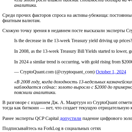
аналитики.
Среди прочих факторов спроса на активы-убежища: постоянны
фиатным валютам.
Схожую точку зрения в недавнем посте высказали эксперты Cr
Is the decrease in the 13-week Treasury yield driving up prices
In 2008, as the 13-week Treasury Bill Yields started to lower, 
In 2024 a similar trend is occurring, with gold rising from $2
— CryptoQuant.com (@cryptoquant_com)
October 1, 2024
«В 2008 году, когда доходность 13-недельных казначейски
наблюдается сейчас: золото выросло с $2000 до пример
пояснили аналитики.
В разговоре с изданием Дж. А. Маартуун из CryptoQuant отмет
тогда как биткоин — нет, что создает текущую отрицательную
Ранее эксперты QCP Capital
допустили
падение цифрового золот
Подписывайтесь на ForkLog в социальных сетях