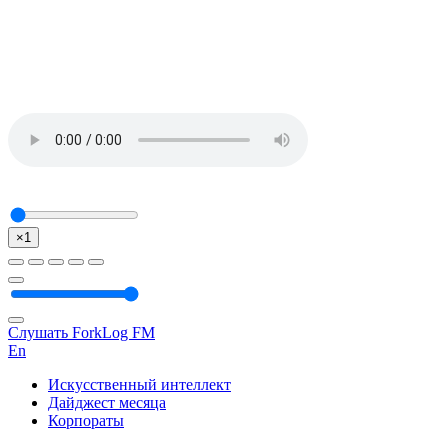
×1
Слушать ForkLog FM
En
Искусственный интеллект
Дайджест месяца
Корпораты