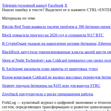
Telegram (основной канал)
Facebook
X
Нашли ошибку в тексте? Выделите ее и нажмите CTRL+ENTE
Материалы по теме
Bitcoin Red Team выявила тысячи проблем в 390 биткоин-проек
Block повысила прогноз на 2026 год и сохранила 9117 BTC
В CryptoQuant указали на накопление китами биткоина, Ethere
BlackRock запустила токенизированные классы акций шести е
Sleep at Night Technology: как Coldcard превратил сон своих по
В Anchorage раскрыли план защиты от квантовых угроз
Взлом кошельков Coldcard не вызвал массовых переводов битк
Strategy продала биткоины на $105 млн для выкупа STRC
ZeroStack предупредила о риске прекращения работы
ForkLog — культовый журнал о цифровой экономике и технолог
систем, определяющих трансформацию и развитие цивилизаци