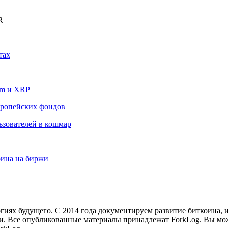
R
тах
um и XRP
вропейских фондов
льзователей в кошмар
оина на биржи
иях будущего. С 2014 года документируем развитие биткоина, 
и.
Все опубликованные материалы принадлежат ForkLog. Вы мож