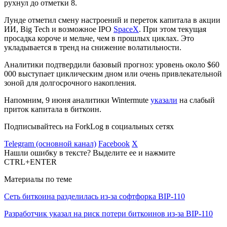
рухнул до отметки 8.
Лунде отметил смену настроений и переток капитала в акции
ИИ, Big Tech и возможное
IPO
SpaceX
. При этом текущая
просадка короче и мельче, чем в прошлых циклах. Это
укладывается в тренд на снижение волатильности.
Аналитики подтвердили базовый прогноз: уровень около $60
000 выступает циклическим дном или очень привлекательной
зоной для долгосрочного накопления.
Напомним, 9 июня аналитики Wintermute
указали
на слабый
приток капитала в биткоин.
Подписывайтесь на ForkLog в социальных сетях
Telegram (основной канал)
Facebook
X
Нашли ошибку в тексте? Выделите ее и нажмите
CTRL+ENTER
Материалы по теме
Сеть биткоина разделилась из-за софтфорка BIP-110
Разработчик указал на риск потери биткоинов из-за BIP-110