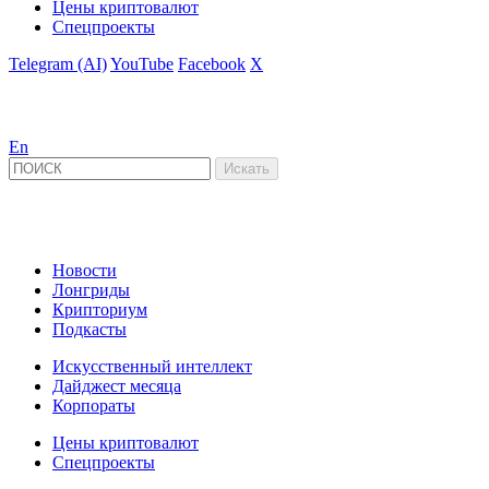
Цены криптовалют
Спецпроекты
Telegram (AI)
YouTube
Facebook
X
En
Новости
Лонгриды
Крипториум
Подкасты
Искусственный интеллект
Дайджест месяца
Корпораты
Цены криптовалют
Спецпроекты