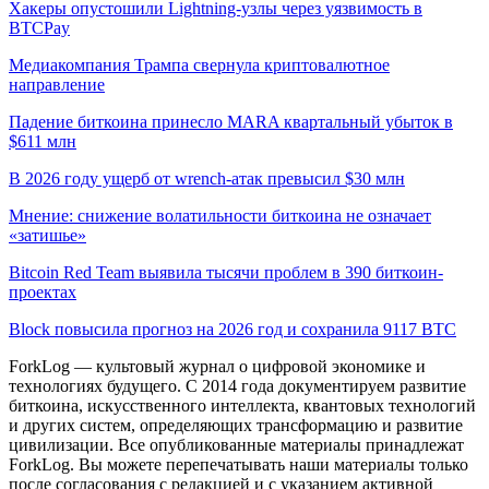
Хакеры опустошили Lightning-узлы через уязвимость в
BTCPay
Медиакомпания Трампа свернула криптовалютное
направление
Падение биткоина принесло MARA квартальный убыток в
$611 млн
В 2026 году ущерб от wrench-атак превысил $30 млн
Мнение: снижение волатильности биткоина не означает
«затишье»
Bitcoin Red Team выявила тысячи проблем в 390 биткоин-
проектах
Block повысила прогноз на 2026 год и сохранила 9117 BTC
ForkLog — культовый журнал о цифровой экономике и
технологиях будущего. С 2014 года документируем развитие
биткоина, искусственного интеллекта, квантовых технологий
и других систем, определяющих трансформацию и развитие
цивилизации.
Все опубликованные материалы принадлежат
ForkLog. Вы можете перепечатывать наши материалы только
после согласования с редакцией и с указанием активной