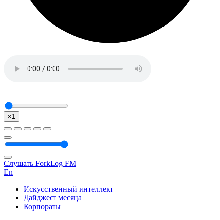
×1
Слушать ForkLog FM
En
Искусственный интеллект
Дайджест месяца
Корпораты