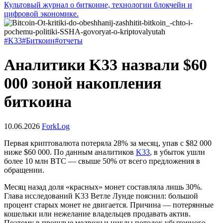
Культовый журнал о биткоине, технологии блокчейн и
цифровой экономике.
#K33
#Биткоин
#отчеты
Аналитики K33 назвали $60
000 зоной накопления
биткоина
10.06.2026
ForkLog
Первая криптовалюта потеряла 28% за месяц, упав с $82 000
ниже $60 000. По данным аналитиков
K33
, в убыток ушли
более 10 млн BTC — свыше 50% от всего предложения в
обращении.
Месяц назад доля «красных» монет составляла лишь 30%.
Глава исследований K33 Ветле Лунде пояснил: большой
процент старых монет не двигается. Причина — потерянные
кошельки или нежелание владельцев продавать актив.
Поэтому в прошлые медвежьи циклы потолок убыточного