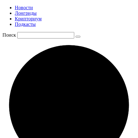
Новости
Лонгриды
Крипториум
Подкасты
Поиск