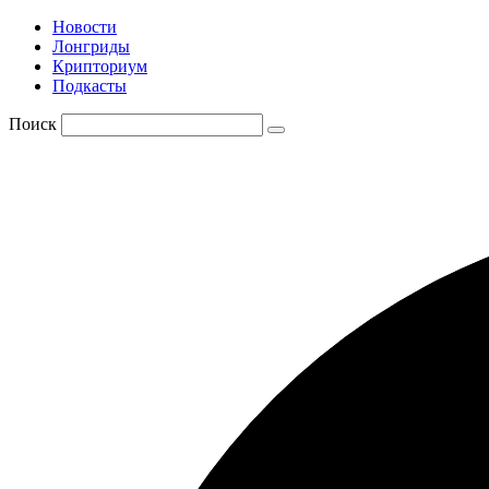
Новости
Лонгриды
Крипториум
Подкасты
Поиск