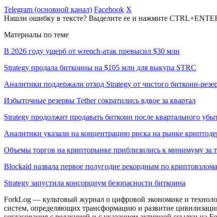
Telegram (основной канал)
Facebook
X
Нашли ошибку в тексте? Выделите ее и нажмите CTRL+ENTE
Материалы по теме
В 2026 году ущерб от wrench-атак превысил $30 млн
Strategy продала биткоины на $105 млн для выкупа STRC
Аналитики поддержали отход Strategy от чистого биткоин-резе
Избыточные резервы Tether сократились вдвое за квартал
Strategy продолжит продавать биткоин после квартального убыт
Аналитики указали на концентрацию риска на рынке криптод
Объемы торгов на крипторынке приблизились к минимуму за т
Blockaid назвала первое полугодие рекордным по криптовзлом
Strategy запустила консорциум безопасности биткоина
ForkLog — культовый журнал о цифровой экономике и технолог
систем, определяющих трансформацию и развитие цивилизаци
согласования с редакцией и с указанием активной ссылки на Fo