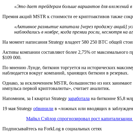
«Это дает трейдерам больше вариантов для вложений в 
Премия акций MSTR к стоимости ее криптоактивов также сокра
«Активное размытие капитала [через продажу акций] у
наблюдались в ноябре, когда премии росли, несмотря на 
На момент написания Strategy владеет 580 250 BTC общей стои
Активы компании составляют более 2,75% от максимального пр
$109 000.
По мнению Лунде, биткоин торгуется на исторических максим
наблюдается вокруг компаний, хранящих биткоин в резервах.
Однако, за исключением MSTR, большинство из них занимают
импульса первой криптовалюты», считает аналитик.
Напомним, за I квартал Strategy
заработала
на биткоине $5,8 мл
19 мая Strategy
обвинили
в «ложных или вводящих в заблуждени
Майкл Сэйлор спрогнозировал рост капитализации S
Подписывайтесь на ForkLog в социальных сетях