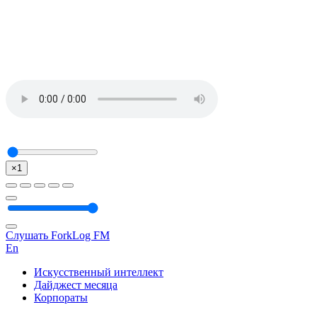
×1
Слушать ForkLog FM
En
Искусственный интеллект
Дайджест месяца
Корпораты