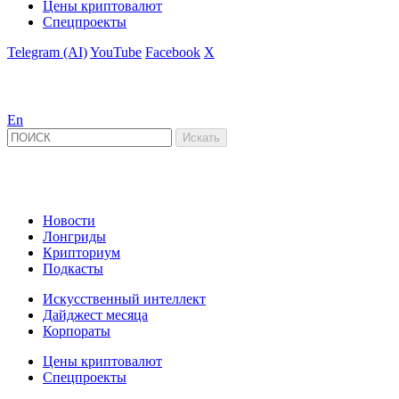
Цены криптовалют
Спецпроекты
Telegram (AI)
YouTube
Facebook
X
En
Новости
Лонгриды
Крипториум
Подкасты
Искусственный интеллект
Дайджест месяца
Корпораты
Цены криптовалют
Спецпроекты