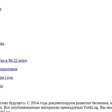
R
рва
ка в $8,22 млрд
еривативов
ри года
ам
иях будущего. С 2014 года документируем развитие биткоина, 
и.
Все опубликованные материалы принадлежат ForkLog. Вы мож
rkLog.