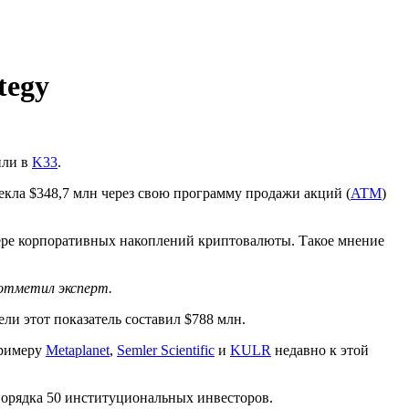
tegy
или в
K33
.
екла $348,7 млн через свою программу продажи акций (
ATM
)
фере корпоративных накоплений криптовалюты. Такое мнение
 отметил эксперт.
ли этот показатель составил $788 млн.
примеру
Metaplanet
,
Semler Scientific
и
KULR
недавно к этой
 порядка 50 институциональных инвесторов.