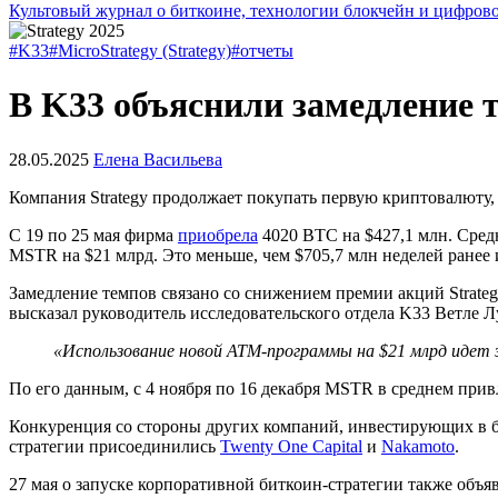
Культовый журнал о биткоине, технологии блокчейн и цифров
#K33
#MicroStrategy (Strategy)
#отчеты
В K33 объяснили замедление т
28.05.2025
Елена Васильева
Компания Strategy продолжает покупать первую криптовалюту,
С 19 по 25 мая фирма
приобрела
4020 BTC на $427,1 млн. Средн
MSTR на $21 млрд. Это меньше, чем $705,7 млн неделей ранее и 
Замедление темпов связано со снижением премии акций Strate
высказал руководитель исследовательского отдела K33 Ветле Л
«Использование новой ATM-программы на $21 млрд идет 
По его данным, с 4 ноября по 16 декабря MSTR в среднем привл
Конкуренция со стороны других компаний, инвестирующих в би
стратегии присоединились
Twenty One Capital
и
Nakamoto
.
27 мая о запуске корпоративной биткоин-стратегии также объ