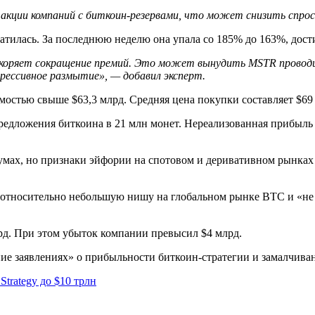
акции компаний с биткоин-резервами, что может снизить спрос
тилась. За последнюю неделю она упала со 185% до 163%, дост
скоряет сокращение премий. Это может вынудить MSTR проводит
агрессивное размытие», — добавил эксперт.
мостью свыше $63,3 млрд. Средняя цена покупки составляет $69 
едложения биткоина в 21 млн монет. Нереализованная прибыль 
умах, но признаки эйфории на спотовом и деривативном рынках
 относительно небольшую нишу на глобальном рынке BTC и «не
рд. При этом убыток компании превысил $4 млрд.
е заявлениях» о прибыльности биткоин-стратегии и замалчиван
trategy до $10 трлн