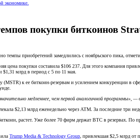
ой экономике.
емпов покупки биткоинов Stra
 но темпы приобретений замедлились с ноябрьского пика, отмет
яя цена покупки составила $106 237. Для этого компания привл
$1,31 млрд в период с 5 по 11 мая.
gy (MSTR) к ее биткоин-резервам и усилением конкуренции в с
унде.
значительно медленнее, чем первой аналогичной программы», —
екала $2,13 млрд еженедельно через ATM. За последние три неде
ткоин, растет. Уже более 70 фирм держат BTC в резервах. По 
явила
Trump Media & Technology Group
, привлекшая $2,5 млрд от