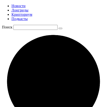
Новости
Лонгриды
Крипториум
Подкасты
Поиск