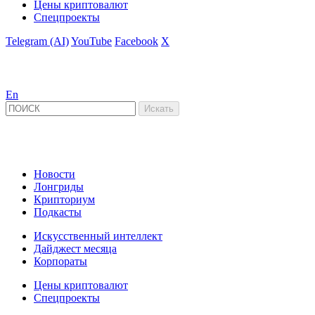
Цены криптовалют
Спецпроекты
Telegram (AI)
YouTube
Facebook
X
En
Новости
Лонгриды
Крипториум
Подкасты
Искусственный интеллект
Дайджест месяца
Корпораты
Цены криптовалют
Спецпроекты