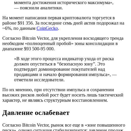
момента достижения исторического максимума»,
— пояснили аналитики.
На момент написания первая криптовалюта торгуется в
районе $91 356. За последние семь дней актив подорожал на
~6%, по данным
CoinGecko
.
Согласно Bitcoin Vector, для укрепления восходящего тренда
необходим «полноценный пробой» зоны консолидации в
диапазоне $93 500-95 000.
«В ходе этого процесса индикатор ухода от риска
должен опуститься в “безопасную зону”. Это
подтвердит доминирование покупателей над
продавцами и начало формирования импульса», —
отметили исследователи.
По их мнению, при отсутствии импульса и сохранении
высоких рисков любой рост будет носить лишь тактический
характер, не являясь структурным восстановлением.
Давление ослабевает
Согласно Bitcoin Vector, рынок все еще в «зоне повышенного
риска», однако ситуация стабилизируется: давление продаж