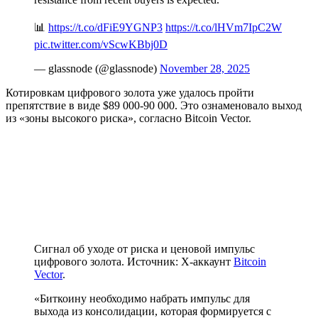
📊
https://t.co/dFiE9YGNP3
https://t.co/lHVm7IpC2W
pic.twitter.com/vScwKBbj0D
— glassnode (@glassnode)
November 28, 2025
Котировкам цифрового золота уже удалось пройти
препятствие в виде $89 000-90 000. Это ознаменовало выход
из «зоны высокого риска», согласно Bitcoin Vector.
Сигнал об уходе от риска и ценовой импульс
цифрового золота. Источник: X-аккаунт
Bitcoin
Vector
.
«Биткоину необходимо набрать импульс для
выхода из консолидации, которая формируется с