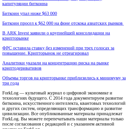
капитуляции биткоина
Биткоин упал ниже $63 000
Биткоин просел к $62 000 на фоне отскока азиатских рынков
В ARK Invest заявили о крупнейшей консолидации на
крипторынке
ФРС оставила ставку без изменений при трех голосах за
повышение. Крипторынок не отреагировал
Аналитики указали на концентрацию риска на рынке
криптодеривативов
Объемы торгов на крипторынке приблизились к минимуму за
три года
ForkLog — культовый журнал о цифровой экономике и
технологиях будущего. С 2014 года документируем развитие
биткоина, искусственного интеллекта, квантовых технологий
и других систем, определяющих трансформацию и развитие
цивилизации.
Все опубликованные материалы принадлежат
ForkLog. Вы можете перепечатывать наши материалы только
после согласования с редакцией и с указанием активной