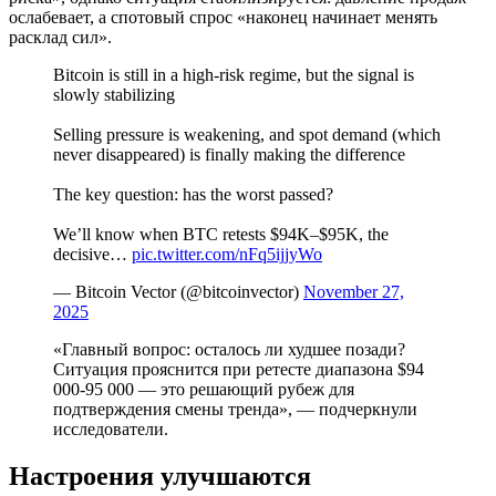
ослабевает, а спотовый спрос «наконец начинает менять
расклад сил».
Bitcoin is still in a high-risk regime, but the signal is
slowly stabilizing
Selling pressure is weakening, and spot demand (which
never disappeared) is finally making the difference
The key question: has the worst passed?
We’ll know when BTC retests $94K–$95K, the
decisive…
pic.twitter.com/nFq5ijjyWo
— Bitcoin Vector (@bitcoinvector)
November 27,
2025
«Главный вопрос: осталось ли худшее позади?
Ситуация прояснится при ретесте диапазона $94
000-95 000 — это решающий рубеж для
подтверждения смены тренда», — подчеркнули
исследователи.
Настроения улучшаются