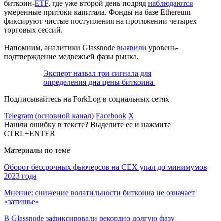
биткоин-
ETF
, где уже второй день подряд
наблюдаются
умеренные притоки капитала. Фонды на базе Ethereum
фиксируют чистые поступления на протяжении четырех
торговых сессий.
Напомним, аналитики Glassnode
выявили
уровень-
подтверждение медвежьей фазы рынка.
Эксперт назвал три сигнала для
определения дна цены биткоина
Подписывайтесь на ForkLog в социальных сетях
Telegram (основной канал)
Facebook
X
Нашли ошибку в тексте? Выделите ее и нажмите
CTRL+ENTER
Материалы по теме
Оборот бессрочных фьючерсов на CEX упал до минимумов
2023 года
Мнение: снижение волатильности биткоина не означает
«затишье»
В Glassnode зафиксировали рекордно долгую фазу