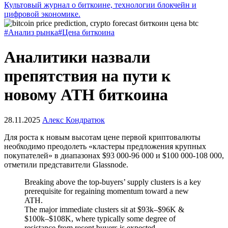
Культовый журнал о биткоине, технологии блокчейн и
цифровой экономике.
#Анализ рынка
#Цена биткоина
Аналитики назвали
препятствия на пути к
новому ATH биткоина
28.11.2025
Алекс Кондратюк
Для роста к новым высотам цене первой криптовалюты
необходимо преодолеть «кластеры предложения крупных
покупателей» в диапазонах $93 000-96 000 и $100 000-108 000,
отметили представители Glassnode.
Breaking above the top-buyers’ supply clusters is a key
prerequisite for regaining momentum toward a new
ATH.
The major immediate clusters sit at $93k–$96K &
$100k–$108K, where typically some degree of
resistance from recent buyers is expected.