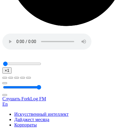
×1
Слушать ForkLog FM
En
Искусственный интеллект
Дайджест месяца
Корпораты