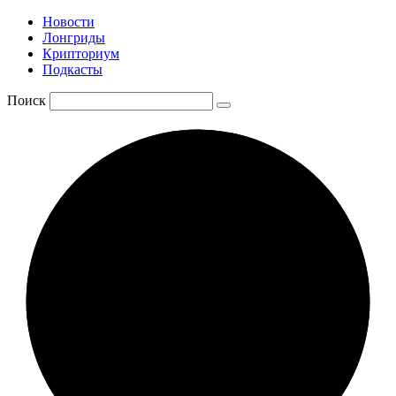
Новости
Лонгриды
Крипториум
Подкасты
Поиск