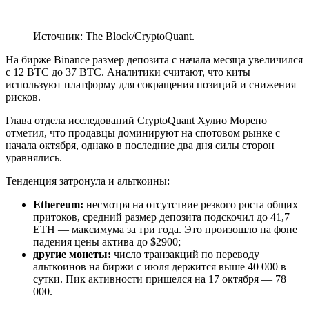
Источник: The Block/CryptoQuant.
На бирже Binance размер депозита с начала месяца увеличился
с 12 BTC до 37 BTC. Аналитики считают, что киты
используют платформу для сокращения позиций и снижения
рисков.
Глава отдела исследований CryptoQuant Хулио Морено
отметил, что продавцы доминируют на спотовом рынке с
начала октября, однако в последние два дня силы сторон
уравнялись.
Тенденция затронула и альткоины:
Ethereum:
несмотря на отсутствие резкого роста общих
притоков, средний размер депозита подскочил до 41,7
ETH — максимума за три года. Это произошло на фоне
падения цены актива до $2900;
другие монеты:
число транзакций по переводу
альткоинов на биржи с июля держится выше 40 000 в
сутки. Пик активности пришелся на 17 октября — 78
000.