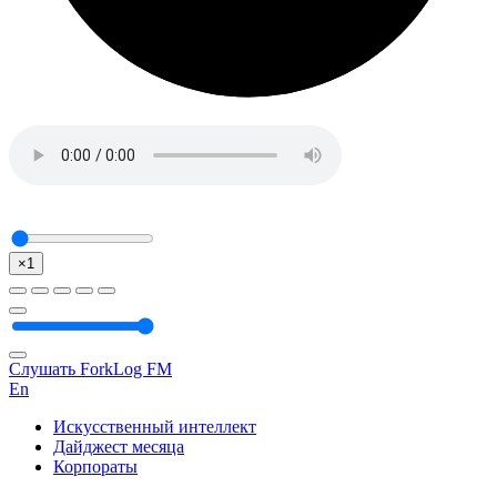
×1
Слушать ForkLog FM
En
Искусственный интеллект
Дайджест месяца
Корпораты