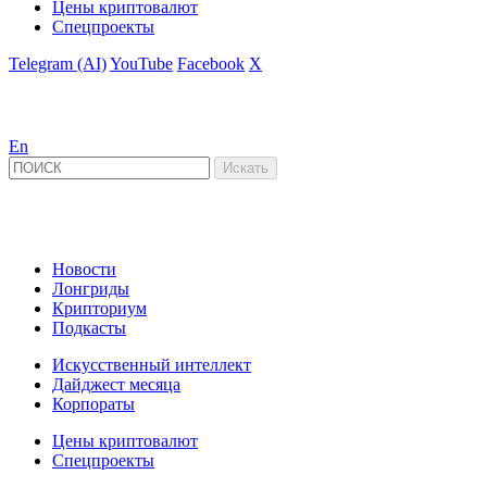
Цены криптовалют
Спецпроекты
Telegram (AI)
YouTube
Facebook
X
En
Новости
Лонгриды
Крипториум
Подкасты
Искусственный интеллект
Дайджест месяца
Корпораты
Цены криптовалют
Спецпроекты