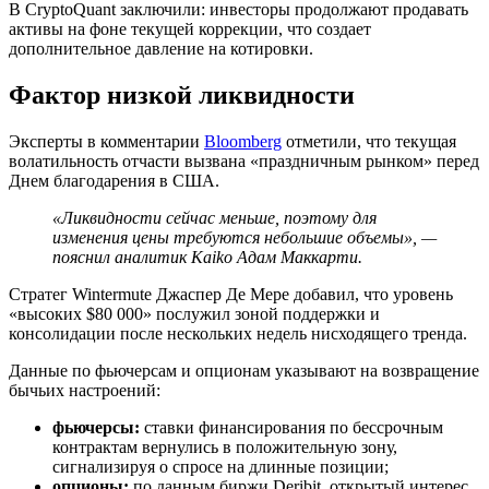
В CryptoQuant заключили: инвесторы продолжают продавать
активы на фоне текущей коррекции, что создает
дополнительное давление на котировки.
Фактор низкой ликвидности
Эксперты в комментарии
Bloomberg
отметили, что текущая
волатильность отчасти вызвана «праздничным рынком» перед
Днем благодарения в США.
«Ликвидности сейчас меньше, поэтому для
изменения цены требуются небольшие объемы», —
пояснил аналитик Kaiko Адам Маккарти.
Стратег Wintermute Джаспер Де Мере добавил, что уровень
«высоких $80 000» послужил зоной поддержки и
консолидации после нескольких недель нисходящего тренда.
Данные по фьючерсам и опционам указывают на возвращение
бычьих настроений:
фьючерсы:
ставки финансирования по бессрочным
контрактам вернулись в положительную зону,
сигнализируя о спросе на длинные позиции;
опционы:
по данным биржи Deribit, открытый интерес