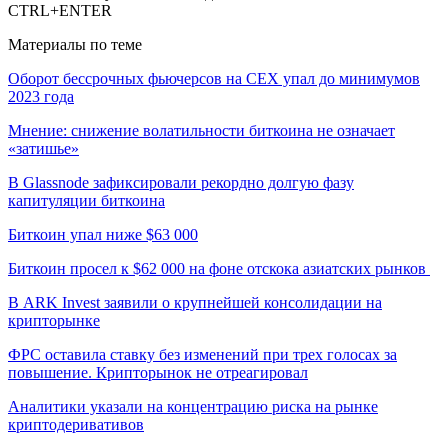
CTRL+ENTER
Материалы по теме
Оборот бессрочных фьючерсов на CEX упал до минимумов
2023 года
Мнение: снижение волатильности биткоина не означает
«затишье»
В Glassnode зафиксировали рекордно долгую фазу
капитуляции биткоина
Биткоин упал ниже $63 000
Биткоин просел к $62 000 на фоне отскока азиатских рынков
В ARK Invest заявили о крупнейшей консолидации на
крипторынке
ФРС оставила ставку без изменений при трех голосах за
повышение. Крипторынок не отреагировал
Аналитики указали на концентрацию риска на рынке
криптодеривативов