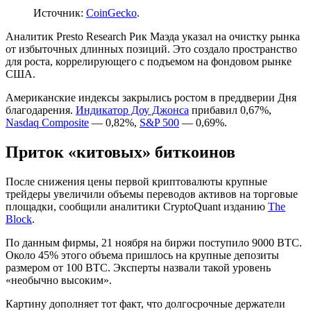
Источник:
CoinGecko
.
Аналитик Presto Research Рик Маэда указал на очистку рынка
от избыточных длинных позиций. Это создало пространство
для роста, коррелирующего с подъемом на фондовом рынке
США.
Американские индексы закрылись ростом в преддверии Дня
благодарения.
Индикатор Доу Джонса
прибавил 0,67%,
Nasdaq Composite
— 0,82%,
S&P 500
— 0,69%.
Приток «китовых» биткоинов
После снижения цены первой криптовалюты крупные
трейдеры увеличили объемы переводов активов на торговые
площадки, сообщили аналитики CryptoQuant изданию
The
Block
.
По данным фирмы, 21 ноября на биржи поступило 9000 BTC.
Около 45% этого объема пришлось на крупные депозиты
размером от 100 BTC. Эксперты назвали такой уровень
«необычно высоким».
Картину дополняет тот факт, что долгосрочные держатели