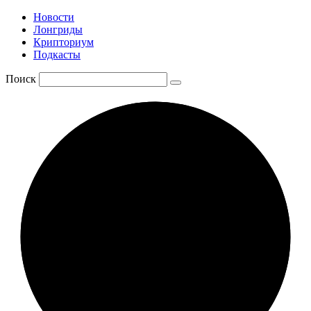
Новости
Лонгриды
Крипториум
Подкасты
Поиск