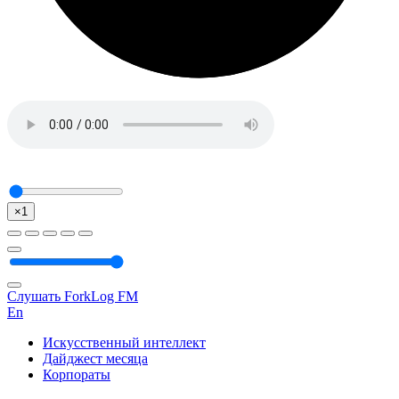
×1
Слушать ForkLog FM
En
Искусственный интеллект
Дайджест месяца
Корпораты