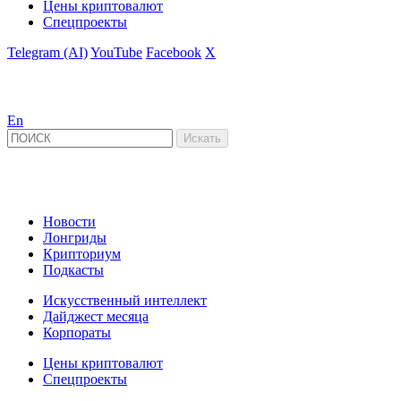
Цены криптовалют
Спецпроекты
Telegram (AI)
YouTube
Facebook
X
En
Новости
Лонгриды
Крипториум
Подкасты
Искусственный интеллект
Дайджест месяца
Корпораты
Цены криптовалют
Спецпроекты