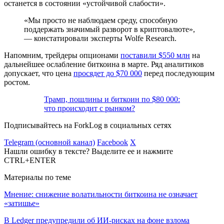
останется в состоянии «устойчивой слабости».
«Мы просто не наблюдаем среду, способную
поддержать значимый разворот в криптовалюте»,
— констатировали эксперты Wolfe Research.
Напомним, трейдеры опционами
поставили $550 млн
на
дальнейшее ослабление биткоина в марте. Ряд аналитиков
допускает, что цена
просядет до $70 000
перед последующим
ростом.
Трамп, пошлины и биткоин по $80 000:
что происходит с рынком?
Подписывайтесь на ForkLog в социальных сетях
Telegram (основной канал)
Facebook
X
Нашли ошибку в тексте? Выделите ее и нажмите
CTRL+ENTER
Материалы по теме
Мнение: снижение волатильности биткоина не означает
«затишье»
В Ledger предупредили об ИИ-рисках на фоне взлома