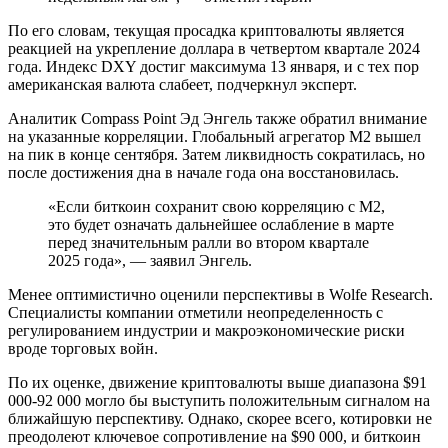
По его словам, текущая просадка криптовалюты является
реакцией на укрепление доллара в четвертом квартале 2024
года. Индекс DXY достиг максимума 13 января, и с тех пор
американская валюта слабеет, подчеркнул эксперт.
Аналитик Compass Point Эд Энгель также обратил внимание
на указанные корреляции. Глобальный агрегатор М2 вышел
на пик в конце сентября. Затем ликвидность сократилась, но
после достижения дна в начале года она восстановилась.
«Если биткоин сохранит свою корреляцию с M2,
это будет означать дальнейшее ослабление в марте
перед значительным ралли во втором квартале
2025 года», — заявил Энгель.
Менее оптимистично оценили перспективы в Wolfe Research.
Специалисты компании отметили неопределенность с
регулированием индустрии и макроэкономические риски
вроде торговых войн.
По их оценке, движение криптовалюты выше диапазона $91
000-92 000 могло бы выступить положительным сигналом на
ближайшую перспективу. Однако, скорее всего, котировки не
преодолеют ключевое сопротивление на $90 000, и биткоин