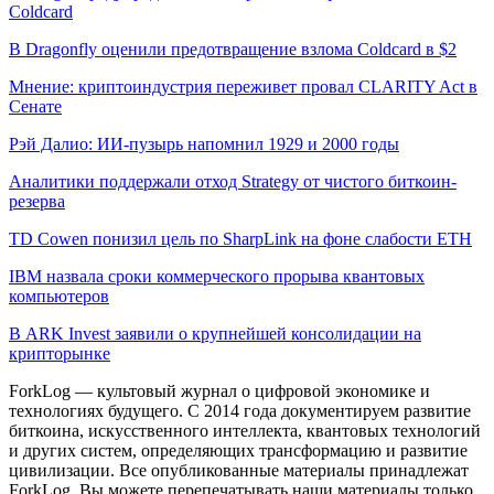
Coldcard
В Dragonfly оценили предотвращение взлома Coldcard в $2
Мнение: криптоиндустрия переживет провал CLARITY Act в
Сенате
Рэй Далио: ИИ-пузырь напомнил 1929 и 2000 годы
Аналитики поддержали отход Strategy от чистого биткоин-
резерва
TD Cowen понизил цель по SharpLink на фоне слабости ETH
IBM назвала сроки коммерческого прорыва квантовых
компьютеров
В ARK Invest заявили о крупнейшей консолидации на
крипторынке
ForkLog — культовый журнал о цифровой экономике и
технологиях будущего. С 2014 года документируем развитие
биткоина, искусственного интеллекта, квантовых технологий
и других систем, определяющих трансформацию и развитие
цивилизации.
Все опубликованные материалы принадлежат
ForkLog. Вы можете перепечатывать наши материалы только