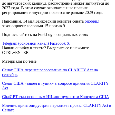
до августовских каникул, рассмотрение может затянуться до
2027 года. В этом случае окончательные правила
регулирования индустрии появятся не раньше 2029 года.
Напомним, 14 мая Банковский комитет сената
одобрил
законопроект голосами 15 против 9.
Подписывайтесь на ForkLog в социальных сетях
Telegram (основной канал)
Facebook
X
Нашли ошибку в тексте? Выделите ее и нажмите
CTRL+ENTER
Материалы по теме
Сенат США перенес голосование по CLARITY Act на
сентябрь
Сенат США «зашел в тупик» в вопросе принятия CLARITY
Act
ChatGPT стал основным ИИ-инструментом Конгресса США
Мнение: криптоиндустрия переживет провал CLARITY Act в
Сенате