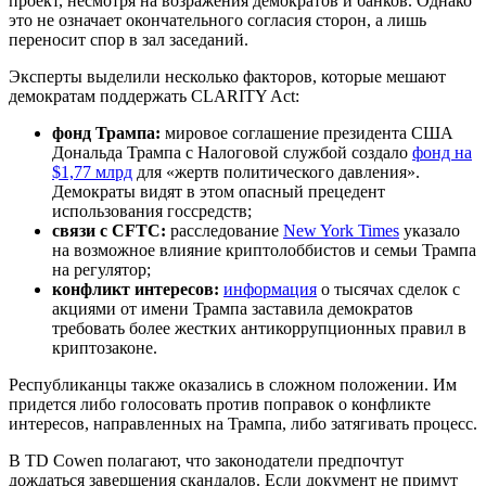
проект, несмотря на возражения демократов и банков. Однако
это не означает окончательного согласия сторон, а лишь
переносит спор в зал заседаний.
Эксперты выделили несколько факторов, которые мешают
демократам поддержать CLARITY Act:
фонд Трампа:
мировое соглашение президента США
Дональда Трампа с Налоговой службой создало
фонд на
$1,77 млрд
для «жертв политического давления».
Демократы видят в этом опасный прецедент
использования госсредств;
связи с
CFTC
:
расследование
New York Times
указало
на возможное влияние криптолоббистов и семьи Трампа
на регулятор;
конфликт интересов:
информация
о тысячах сделок с
акциями от имени Трампа заставила демократов
требовать более жестких антикоррупционных правил в
криптозаконе.
Республиканцы также оказались в сложном положении. Им
придется либо голосовать против поправок о конфликте
интересов, направленных на Трампа, либо затягивать процесс.
В TD Cowen полагают, что законодатели предпочтут
дождаться завершения скандалов. Если документ не примут