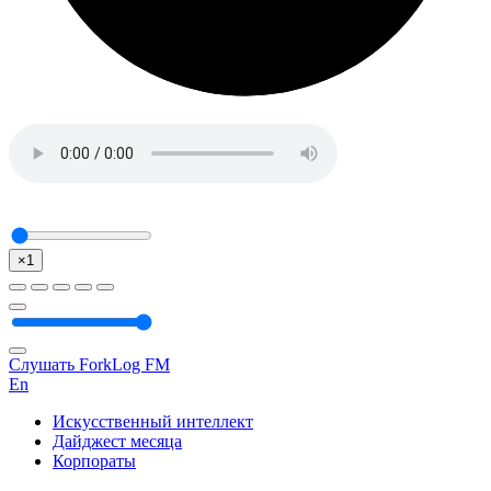
×1
Слушать ForkLog FM
En
Искусственный интеллект
Дайджест месяца
Корпораты