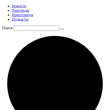
Новости
Лонгриды
Крипториум
Подкасты
Поиск