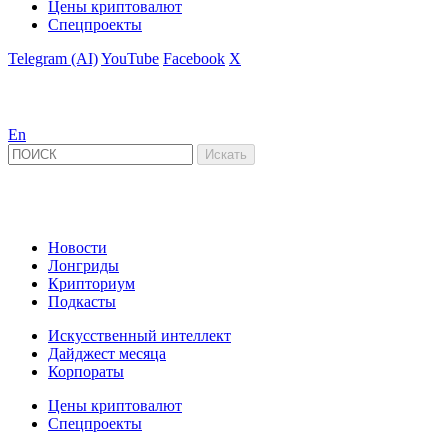
Цены криптовалют
Спецпроекты
Telegram (AI)
YouTube
Facebook
X
En
Новости
Лонгриды
Крипториум
Подкасты
Искусственный интеллект
Дайджест месяца
Корпораты
Цены криптовалют
Спецпроекты