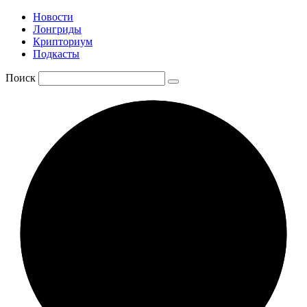
Новости
Лонгриды
Крипториум
Подкасты
Поиск