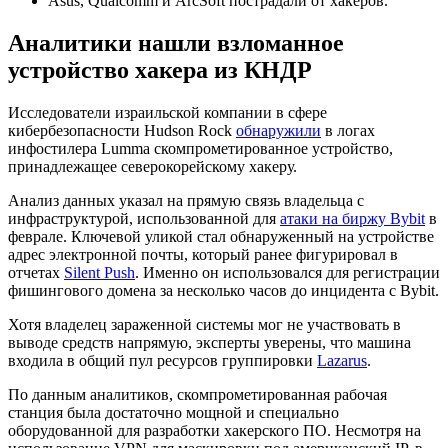
Asus, Qualcomm и ArcSoft пострадали от хакеров.
Аналитики нашли взломанное
устройство хакера из КНДР
Исследователи израильской компании в сфере
кибербезопасности Hudson Rock
обнаружили
в логах
инфостилера Lumma скомпрометированное устройство,
принадлежащее северокорейскому хакеру.
Анализ данных указал на прямую связь владельца с
инфраструктурой, использованной для
атаки на биржу Bybit
в
феврале. Ключевой уликой стал обнаруженный на устройстве
адрес электронной почты, который ранее фигурировал в
отчетах
Silent Push
. Именно он использовался для регистрации
фишингового домена за несколько часов до инцидента с Bybit.
Хотя владелец зараженной системы мог не участвовать в
выводе средств напрямую, эксперты уверены, что машина
входила в общий пул ресурсов группировки
Lazarus
.
По данным аналитиков, скомпрометированная рабочая
станция была достаточно мощной и специально
оборудованной для разработки хакерского ПО. Несмотря на