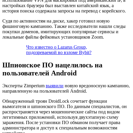
использование VPN для маскировки под американский IP, в
настройках браузера был выставлен китайский язык, а
история поиска содержала запросы на перевод с корейского.
Судя по активностям на диске, хакер готовил новую
фишинговую кампанию. Также исследователи нашли следы
покупки доменов, имитирующих популярные сервисы и
локальные файлы фейковых установщиков Zoom.
Что известно о Lazarus Group,
подозреваемой во взломе Bybit?
Шпионское ПО нацелилось на
пользователей Android
Эксперты Zimperium
выявили
новую вредоносную кампанию,
направленную на пользователей Android.
Обнаруженный троян DroidLock сочетает функции
вымогателя и шпионского ПО. По данным специалистов, он
распространяется через мошеннические сайты под видом
легитимных приложений, используя двухэтапную схему
заражения. После установки ПО обманом получает права
администратора и доступ к специальным возможностям