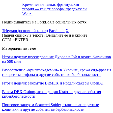
Кремниевые танки: французская
теория — как философы предсказали
Web3
Подписывайтесь на ForkLog в социальных сетях
Telegram (основной канал)
Facebook
X
Нашли ошибку в тексте? Выделите ее и нажмите
CTRL+ENTER
Материалы по теме
Итоги недели: преследование Дурова в РФ и кража биткоинов
на $89 млн
Разоблачение «криптоакадемии» в Украине, кража сид-фраз из
галереи смартфона и другие события кибербезопасности
Итоги недели: закрытие BitMEX и модели-хакеры OpenAI
Взлом DEX Ostium, ликвидация Kratos и другие события
кибербезопасности
Приговор хакерам Scattered Spider, атаки на аппаратные
кошельки и другие события кибербезопасности