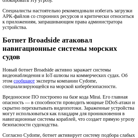
блокировать эту угрозу.
Специалисты настоятельно рекомендовали избегать загрузки
APK-файлов со сторонних ресурсов и критически относиться
к приложениям, запрашивающим права администратора
устройства.
Ботнет Broadside атаковал
навигационные системы морских
судов
Новый ботнет Broadside активно заражает системы
видеонаблюдения и
IoT
-шлюзы на коммерческих судах. Об
этом
сообщают
эксперты компании Cydome,
специализирующейся на морской кибербезопасности.
Вредоносное ПО построено на базе кода Mirai. Его главная
опасность — в способности проводить мощные
DDoS
-атаки и
скрытно перехватывать видеопотоки. Зараженные устройства
могут использоваться как плацдарм для проникновения в
навигационные системы кораблей, что создает прямую угрозу
безопасности судоходства.
Согласно Cydome, ботнет активирует систему подбора слабых