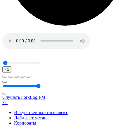
×1
Слушать ForkLog FM
En
Искусственный интеллект
Дайджест месяца
Корпораты