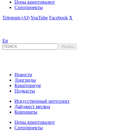
Цены криптовалют
Спецпроекты
Telegram (AI)
YouTube
Facebook
X
En
Новости
Лонгриды
Крипториум
Подкасты
Искусственный интеллект
Дайджест месяца
Корпораты
Цены криптовалют
Спецпроекты