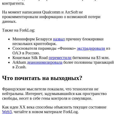
контрагента.
На момент написания Qualcomm и ArcSoft не
прокомментировали информацию о возможной потери
данных.
Также на ForkLog:
Мининформ Беларуси
назвал
причину блокировки
нескольких криптобирж.
Сооснователя пирамиды «Финико»
экстрадировали
из
ОАЭ в Россию.
Кошельки Silk Road
переместили
биткоины на $3 млн.
Arkham
деанонимизировала
более половины транзакций
в Zcash.
Что почитать на выходных?
Французские мыслители показали, что технологии не
нейтральны. Интернет, задумывавшийся как пространство
свободы, несет в себе гены контроля и симуляции.
Как идеи XX века способны объяснить текущее состояние
Web3
, читайте в новом материале ForkLog.