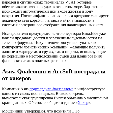
паролей в спутниковых терминалах VSAT, которые
обеспечивают связь на судах в открытом море. Заражение
происходит автоматически при входе жертвы в зону
покрытия. После инфицирования шлюза вредонос сканирует
локальную сеть корабля, пытаясь найти уязвимости в
системах электронного отображения навигационных карт.
Исследователи предупредили, что операторы Broadside уже
начали продавать доступ к зараженным судовым сетям на
теневых форумах. Покупателями могут выступать как
конкуренты логистических компаний, желающие получить
данные о маршрутах и грузах, так и пираты, использующие
информацию о местоположении судов для планирования
физических атак в опасных регионах.
Asus, Qualcomm и ArcSoft пострадали
от хакеров
Компания Asus
подтвердила факт взлома
в инфраструктуре
одного из своих поставщиков. В свою очередь,
вымогательская группировка Everest объявила о масштабной
краже данных. Об этом сообщает издание «
Хакер
».
Мошенники утверждают, что похитили 1 Тб