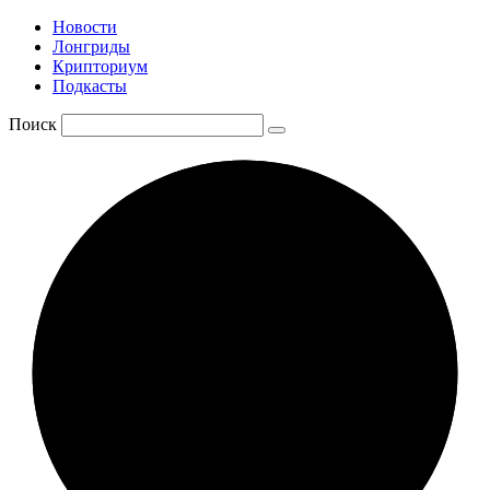
Новости
Лонгриды
Крипториум
Подкасты
Поиск