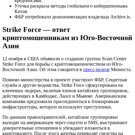
вредоносами.
Утечка раскрыла методы глобального кибершпионажа
Китая.
ФБР потребовало деанонимизации владельца Archive.is.
Strike Force — ответ
криптомошенникам из Юго-Восточной
Азии
12 ноября в США объявили о создании группы Scam Center
Strike Force для борьбы с криптомошенничеством из Юго-
Восточной Азии. Об этом говорится в
пресс-релизе
Минюста.
Помимо министерства в проекте участвуют ФБР, Секретная
служба и другие ведомства. Strike Force сфокусирована на
ключевых лидерах, включая членов китайских группировок,
действующих в Камбодже, Лаосе и Мьянме. Американским
компаниям предложили присоединиться к блокировкам
инфраструктуры, которую используют преступники.
По данным правоохранителей, китайские группировки
выходят на американцев через соцсети и SMS, выстраивают
доверительные отношения и убеждают вложиться в
криптовалюту. После этого жертвы переводят средства на