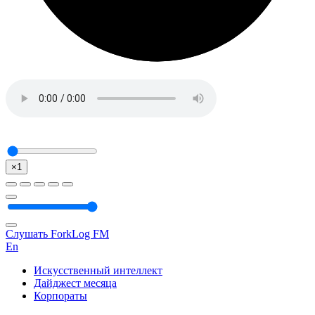
×1
Слушать ForkLog FM
En
Искусственный интеллект
Дайджест месяца
Корпораты