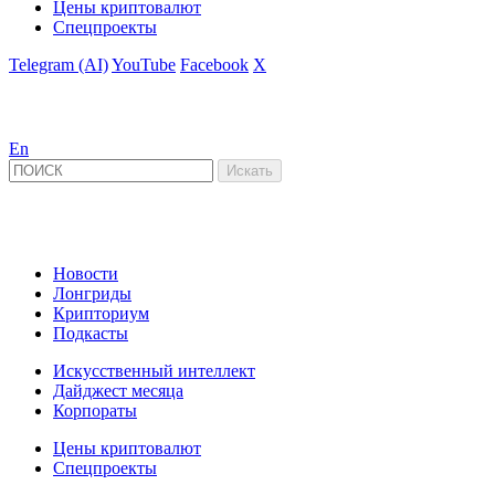
Цены криптовалют
Спецпроекты
Telegram (AI)
YouTube
Facebook
X
En
Новости
Лонгриды
Крипториум
Подкасты
Искусственный интеллект
Дайджест месяца
Корпораты
Цены криптовалют
Спецпроекты