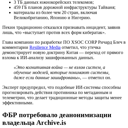
3 ТБ данных южнокорейских телекомов;
459 ГБ планов дорожной инфраструктуры Тайваня;
материалы из более чем 20 стран, включая
Великобританию, Японию и Нигерию.
Пекин традиционно отказался признавать инцидент, заявив
лишь, что «выступает против всех форм кибератак».
Глава компании по разработке ПО XSOC CORP Ричард Блеч в
комментарии
Resilience Media
отметил, что утечка
демонстрирует новую доктрину Китая — переход от прямого
взлома к ИИ-анализу зашифрованных данных.
«Это когнитивная война — не взлом систем, а
обучение моделей, которые понимают системы,
даже если данные зашифрованы»
, — отметил он.
Эксперт предупредил, что подобные ИИ-системы способны
прогнозировать действия противника по метаданным и
телеметрии, что делает традиционные методы защиты менее
эффективными.
ФБР потребовало деанонимизации
владельца Archive.is