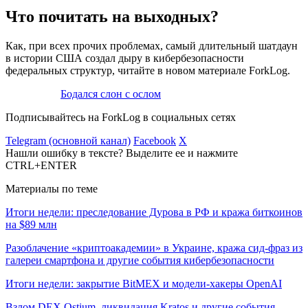
Что почитать на выходных?
Как, при всех прочих проблемах, самый длительный шатдаун
в истории США создал дыру в кибербезопасности
федеральных структур, читайте в новом материале ForkLog.
Бодался слон с ослом
Подписывайтесь на ForkLog в социальных сетях
Telegram (основной канал)
Facebook
X
Нашли ошибку в тексте? Выделите ее и нажмите
CTRL+ENTER
Материалы по теме
Итоги недели: преследование Дурова в РФ и кража биткоинов
на $89 млн
Разоблачение «криптоакадемии» в Украине, кража сид-фраз из
галереи смартфона и другие события кибербезопасности
Итоги недели: закрытие BitMEX и модели-хакеры OpenAI
Взлом DEX Ostium, ликвидация Kratos и другие события