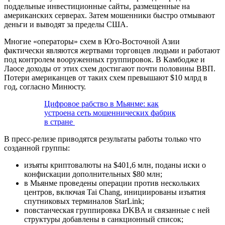
поддельные инвестиционные сайты, размещенные на
американских серверах. Затем мошенники быстро отмывают
деньги и выводят за пределы США.
Многие «операторы» схем в Юго-Восточной Азии
фактически являются жертвами торговцев людьми и работают
под контролем вооруженных группировок. В Камбодже и
Лаосе доходы от этих схем достигают почти половины ВВП.
Потери американцев от таких схем превышают $10 млрд в
год, согласно Минюсту.
Цифровое рабство в Мьянме: как
устроена сеть мошеннических фабрик
в стране
В пресс-релизе приводятся результаты работы только что
созданной группы:
изъяты криптовалюты на $401,6 млн, поданы иски о
конфискации дополнительных $80 млн;
в Мьянме проведены операции против нескольких
центров, включая Tai Chang, инициированы изъятия
спутниковых терминалов StarLink;
повстанческая группировка DKBA и связанные с ней
структуры добавлены в санкционный список;