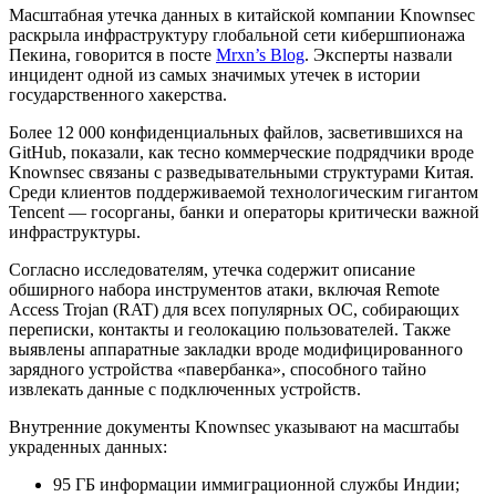
Масштабная утечка данных в китайской компании Knownsec
раскрыла инфраструктуру глобальной сети кибершпионажа
Пекина, говорится в посте
Mrxn’s Blog
. Эксперты назвали
инцидент одной из самых значимых утечек в истории
государственного хакерства.
Более 12 000 конфиденциальных файлов, засветившихся на
GitHub, показали, как тесно коммерческие подрядчики вроде
Knownsec связаны с разведывательными структурами Китая.
Среди клиентов поддерживаемой технологическим гигантом
Tencent — госорганы, банки и операторы критически важной
инфраструктуры.
Согласно исследователям, утечка содержит описание
обширного набора инструментов атаки, включая Remote
Access Trojan (RAT) для всех популярных ОС, собирающих
переписки, контакты и геолокацию пользователей. Также
выявлены аппаратные закладки вроде модифицированного
зарядного устройства «павербанка», способного тайно
извлекать данные с подключенных устройств.
Внутренние документы Knownsec указывают на масштабы
украденных данных:
95 ГБ информации иммиграционной службы Индии;