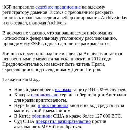
ФБР направило
судебное предписание
канадскому
регистратору доменов Tucows с требованием раскрыть
личность владельца сервиса веб-архивирования Archive.today
и его зеркал, включая Archive.is.
В документе указано, что запрашиваемая информация
«относится к федеральному уголовному расследованию,
проводимому ФБР», однако детали не раскрываются.
Личность и местоположение владельца Archive.is остаются
неизвестными с момента запуска проекта в 2012 году.
Предположительно, им может быть житель Праги,
скрывающийся под псевдонимом Денис Петров.
Также на ForkLog:
Новый джейлбрейк
взломал
защиту ИИ в 99% случаев.
Хакеры
использовали
сервис киберполиции Австралии
для кражи криптовалюты.
Hyperliquid
приостановила
ввод и вывод средств из-за
манипуляций с мем-коином.
В Китае
обвинили
США в краже более 127 000 BTC.
Суд США
прекратил разбирательство
против
атаковавших MEV-ботов братьев.