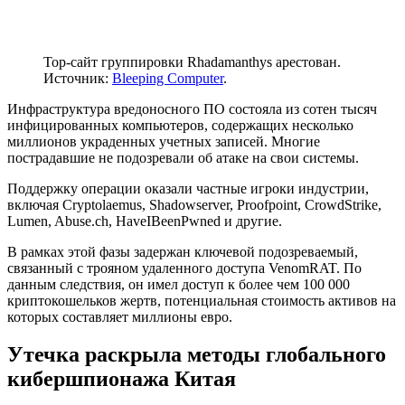
Тор-сайт группировки Rhadamanthys арестован.
Источник:
Bleeping Computer
.
Инфраструктура вредоносного ПО состояла из сотен тысяч
инфицированных компьютеров, содержащих несколько
миллионов украденных учетных записей. Многие
пострадавшие не подозревали об атаке на свои системы.
Поддержку операции оказали частные игроки индустрии,
включая Cryptolaemus, Shadowserver, Proofpoint, CrowdStrike,
Lumen, Abuse.ch, HaveIBeenPwned и другие.
В рамках этой фазы задержан ключевой подозреваемый,
связанный с трояном удаленного доступа VenomRAT. По
данным следствия, он имел доступ к более чем 100 000
криптокошельков жертв, потенциальная стоимость активов на
которых составляет миллионы евро.
Утечка раскрыла методы глобального
кибершпионажа Китая