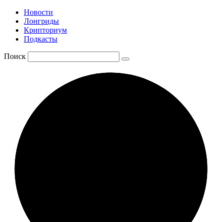
Новости
Лонгриды
Крипториум
Подкасты
Поиск