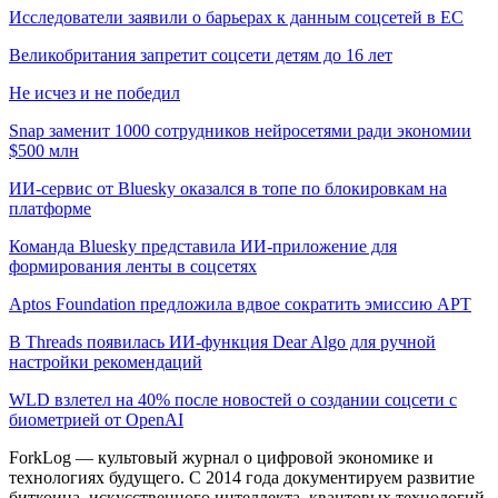
Исследователи заявили о барьерах к данным соцсетей в ЕС
Великобритания запретит соцсети детям до 16 лет
Не исчез и не победил
Snap заменит 1000 сотрудников нейросетями ради экономии
$500 млн
ИИ-сервис от Bluesky оказался в топе по блокировкам на
платформе
Команда Bluesky представила ИИ-приложение для
формирования ленты в соцсетях
Aptos Foundation предложила вдвое сократить эмиссию APT
В Threads появилась ИИ-функция Dear Algo для ручной
настройки рекомендаций
WLD взлетел на 40% после новостей о создании соцсети с
биометрией от OpenAI
ForkLog — культовый журнал о цифровой экономике и
технологиях будущего. С 2014 года документируем развитие
биткоина, искусственного интеллекта, квантовых технологий