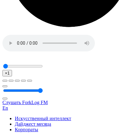
×1
Слушать ForkLog FM
En
Искусственный интеллект
Дайджест месяца
Корпораты