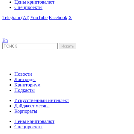
Цены криптовалют
Спецпроекты
Telegram (AI)
YouTube
Facebook
X
En
Новости
Лонгриды
Крипториум
Подкасты
Искусственный интеллект
Дайджест месяца
Корпораты
Цены криптовалют
Спецпроекты