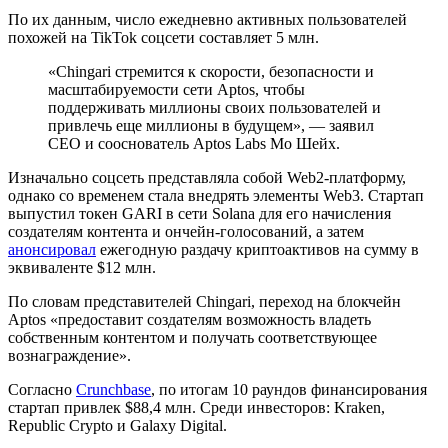
По их данным, число ежедневно активных пользователей
похожей на TikTok соцсети составляет 5 млн.
«Chingari стремится к скорости, безопасности и
масштабируемости сети Aptos, чтобы
поддерживать миллионы своих пользователей и
привлечь еще миллионы в будущем», — заявил
CEO и сооснователь Aptos Labs Мо Шейх.
Изначально соцсеть представляла собой Web2-платформу,
однако со временем стала внедрять элементы Web3. Стартап
выпустил токен GARI в сети Solana для его начисления
создателям контента и ончейн-голосований, а затем
анонсировал
ежегодную раздачу криптоактивов на сумму в
эквиваленте $12 млн.
По словам представителей Chingari, переход на блокчейн
Aptos «предоставит создателям возможность владеть
собственным контентом и получать соответствующее
вознаграждение».
Согласно
Crunchbase
, по итогам 10 раундов финансирования
стартап привлек $88,4 млн. Среди инвесторов: Kraken,
Republic Crypto и Galaxy Digital.