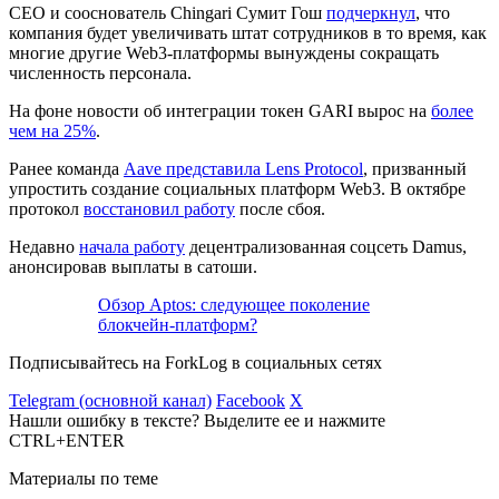
CEO и сооснователь Chingari Сумит Гош
подчеркнул
, что
компания будет увеличивать штат сотрудников в то время, как
многие другие Web3-платформы вынуждены сокращать
численность персонала.
На фоне новости об интеграции токен GARI вырос на
более
чем на 25%
.
Ранее команда
Aave представила Lens Protocol
, призванный
упростить создание социальных платформ Web3. В октябре
протокол
восстановил работу
после сбоя.
Недавно
начала работу
децентрализованная соцсеть Damus,
анонсировав выплаты в сатоши.
Обзор Aptos: следующее поколение
блокчейн-платформ?
Подписывайтесь на ForkLog в социальных сетях
Telegram (основной канал)
Facebook
X
Нашли ошибку в тексте? Выделите ее и нажмите
CTRL+ENTER
Материалы по теме