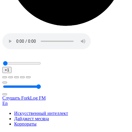
×1
Слушать ForkLog FM
En
Искусственный интеллект
Дайджест месяца
Корпораты