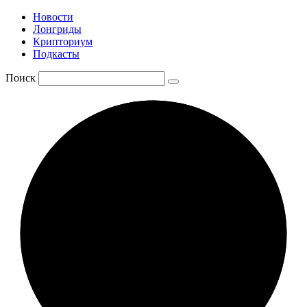
Новости
Лонгриды
Крипториум
Подкасты
Поиск