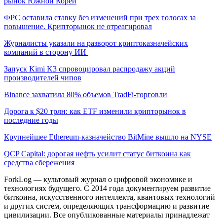
рынок Южной Кореи
ФРС оставила ставку без изменений при трех голосах за
повышение. Крипторынок не отреагировал
Журналисты указали на разворот криптоказначейских
компаний в сторону ИИ
Запуск Kimi K3 спровоцировал распродажу акций
производителей чипов
Binance захватила 80% объемов TradFi-торговли
Дорога к $20 трлн: как ETF изменили крипторынок в
последние годы
Крупнейшее Ethereum-казначейство BitMine вышло на NYSE
QCP Capital: дорогая нефть усилит статус биткоина как
средства сбережения
ForkLog — культовый журнал о цифровой экономике и
технологиях будущего. С 2014 года документируем развитие
биткоина, искусственного интеллекта, квантовых технологий
и других систем, определяющих трансформацию и развитие
цивилизации.
Все опубликованные материалы принадлежат