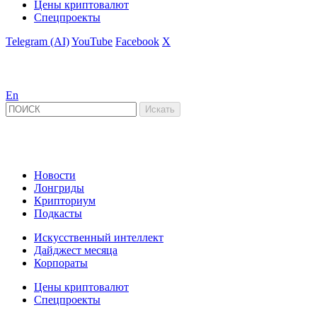
Цены криптовалют
Спецпроекты
Telegram (AI)
YouTube
Facebook
X
En
Новости
Лонгриды
Крипториум
Подкасты
Искусственный интеллект
Дайджест месяца
Корпораты
Цены криптовалют
Спецпроекты