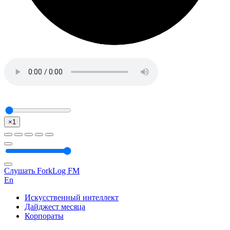
×1
Слушать ForkLog FM
En
Искусственный интеллект
Дайджест месяца
Корпораты