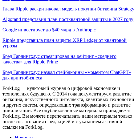
Глава Ripple раскритиковал модель покупки биткоина Strategy
Algorand представил план постквантовой защиты к 2027 году
Google инвестирует до $40 млрд в Anthropic
Ripple представила план защиты XRP Ledger от квантовой
угрозы
Брэд Гарлингхаус отреагировал на рейтинг «среднего
качества» для Ripple Prime
Брэд Гарлингхаус назвал стейблкоины «моментом ChatGPT»
для криптобизнеса
ForkLog — культовый журнал о цифровой экономике и
технологиях будущего. С 2014 года документируем развитие
биткоина, искусственного интеллекта, квантовых технологий
и других систем, определяющих трансформацию и развитие
цивилизации.
Все опубликованные материалы принадлежат
ForkLog. Вы можете перепечатывать наши материалы только
после согласования с редакцией и с указанием активной
ссылки на ForkLog.
Новости