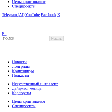
Цены криптовалют
Спецпроекты
Telegram (AI)
YouTube
Facebook
X
En
Новости
Лонгриды
Крипториум
Подкасты
Искусственный интеллект
Дайджест месяца
Корпораты
Цены криптовалют
Спецпроекты