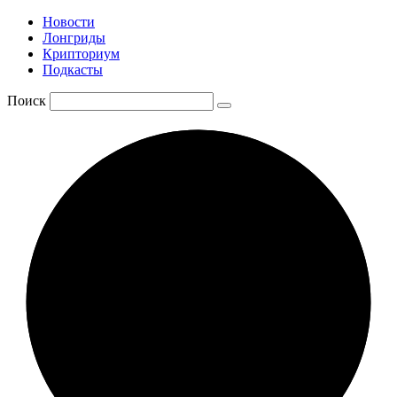
Новости
Лонгриды
Крипториум
Подкасты
Поиск