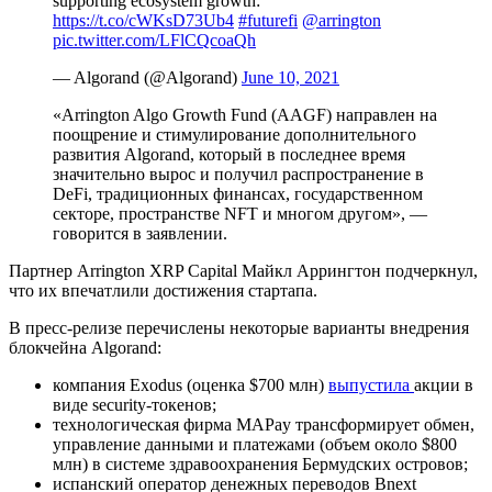
supporting ecosystem growth:
https://t.co/cWKsD73Ub4
#futurefi
@arrington
pic.twitter.com/LFlCQcoaQh
— Algorand (@Algorand)
June 10, 2021
«Arrington Algo Growth Fund (AAGF) направлен на
поощрение и стимулирование дополнительного
развития Algorand, который в последнее время
значительно вырос и получил распространение в
DeFi, традиционных финансах, государственном
секторе, пространстве NFT и многом другом», —
говорится в заявлении.
Партнер Arrington XRP Capital Майкл Аррингтон подчеркнул,
что их впечатлили достижения стартапа.
В пресс-релизе перечислены некоторые варианты внедрения
блокчейна Algorand:
компания Exodus (оценка $700 млн)
выпустила
акции в
виде security-токенов;
технологическая фирма MAPay трансформирует обмен,
управление данными и платежами (объем около $800
млн) в системе здравоохранения Бермудских островов;
испанский оператор денежных переводов Bnext