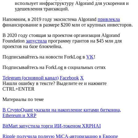
использует инфраструктуру Algorand для ускорения и
удешевления транзакций.
Напомним, в 2019 году экосистема Algorand
привлекла
финансирование в размере $200 млн от крупных инвесторов.
В 2020 году стоящая за проектом организация Algorand
Foundation
запустила
программу грантов на $45 млн для
проектов на базе блокчейна.
Подписывайтесь на новости ForkLog в
VK
!
Подписывайтесь на ForkLog в социальных сетях
Telegram (основной канал)
Facebook
X
Нашли ошибку в тексте? Выделите ее и нажмите
CTRL+ENTER
Материалы по теме
В CryptoQuant указали на накопление китами биткоина,
Ethereum и XRP
BitMart запустила торги ИИ-токеном XRPHAI
Ripple получила полную MiCA-авторизацию в Европе