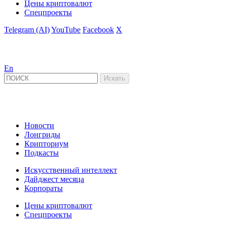
Цены криптовалют
Спецпроекты
Telegram (AI)
YouTube
Facebook
X
En
Новости
Лонгриды
Крипториум
Подкасты
Искусственный интеллект
Дайджест месяца
Корпораты
Цены криптовалют
Спецпроекты