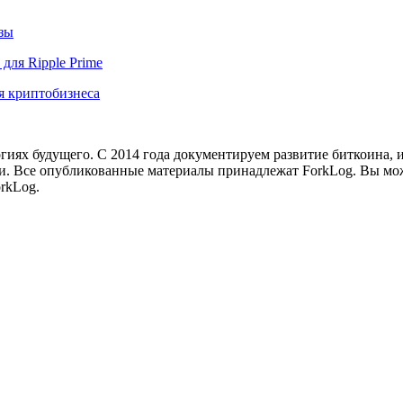
озы
для Ripple Prime
я криптобизнеса
иях будущего. С 2014 года документируем развитие биткоина, 
и.
Все опубликованные материалы принадлежат ForkLog. Вы мож
rkLog.