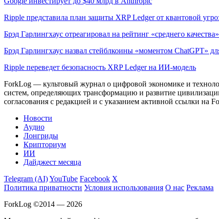
Google инвестирует до $40 млрд в Anthropic
Ripple представила план защиты XRP Ledger от квантовой угр
Брэд Гарлингхаус отреагировал на рейтинг «среднего качества» 
Брэд Гарлингхаус назвал стейблкоины «моментом ChatGPT» дл
Ripple переведет безопасность XRP Ledger на ИИ-модель
ForkLog — культовый журнал о цифровой экономике и технолог
систем, определяющих трансформацию и развитие цивилизаци
согласования с редакцией и с указанием активной ссылки на Fo
Новости
Аудио
Лонгриды
Крипториум
ИИ
Дайджест месяца
Telegram (AI)
YouTube
Facebook
X
Политика приватности
Условия использования
О нас
Реклама
ForkLog ©2014 — 2026