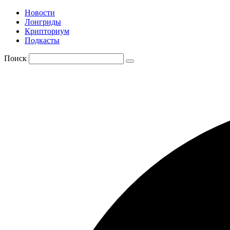
Новости
Лонгриды
Крипториум
Подкасты
Поиск