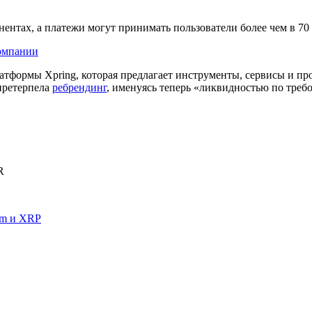
ентах, а платежи могут принимать пользователи более чем в 70 
компании
платформы Xpring, которая предлагает инструменты, сервисы и 
претерпела
ребрендинг
, именуясь теперь «ликвидностью по треб
R
um и XRP