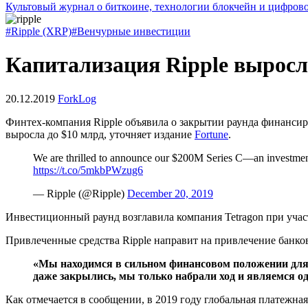
Культовый журнал о биткоине, технологии блокчейн и цифров
#Ripple (XRP)
#Венчурные инвестиции
Капитализация Ripple выросла
20.12.2019
ForkLog
Финтех-компания Ripple объявила о закрытии раунда финансир
выросла до $10 млрд, уточняет издание
Fortune
.
We are thrilled to announce our $200M Series C—an investmen
https://t.co/5mkbPWzug6
— Ripple (@Ripple)
December 20, 2019
Инвестиционный раунд возглавила компания Tetragon при участи
Привлеченные средства Ripple направит на привлечение банк
«Мы находимся в сильном финансовом положении для р
даже закрылись, мы только набрали ход и являемся од
Как отмечается в сообщении, в 2019 году глобальная платежная