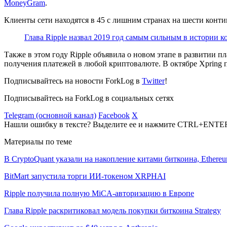
MoneyGram
.
Клиенты сети находятся в 45 с лишним странах на шести контин
Глава Ripple назвал 2019 год самым сильным в истории 
Также в этом году Ripple объявила о новом этапе в развитии 
получения платежей в любой криптовалюте. В октябре Xpring 
Подписывайтесь на новости ForkLog в
Twitter
!
Подписывайтесь на ForkLog в социальных сетях
Telegram (основной канал)
Facebook
X
Нашли ошибку в тексте? Выделите ее и нажмите CTRL+ENTE
Материалы по теме
В CryptoQuant указали на накопление китами биткоина, Ethere
BitMart запустила торги ИИ-токеном XRPHAI
Ripple получила полную MiCA-авторизацию в Европе
Глава Ripple раскритиковал модель покупки биткоина Strategy