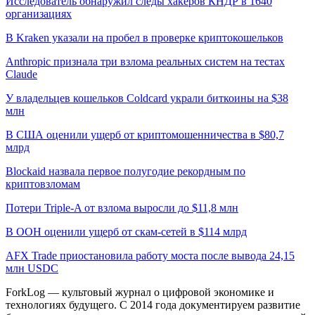
Исследователь обнаружил следы хакеров КНДР в 1640
организациях
В Kraken указали на пробел в проверке криптокошельков
Anthropic признала три взлома реальных систем на тестах
Claude
У владельцев кошельков Coldcard украли биткоины на $38
млн
В США оценили ущерб от криптомошенничества в $80,7
млрд
Blockaid назвала первое полугодие рекордным по
криптовзломам
Потери Triple-A от взлома выросли до $11,8 млн
В ООН оценили ущерб от скам-сетей в $114 млрд
AFX Trade приостановила работу моста после вывода 24,15
млн USDC
ForkLog — культовый журнал о цифровой экономике и
технологиях будущего. С 2014 года документируем развитие