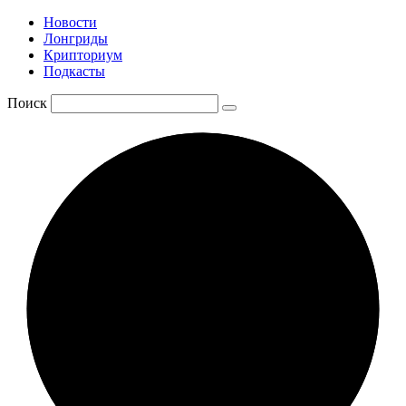
Новости
Лонгриды
Крипториум
Подкасты
Поиск