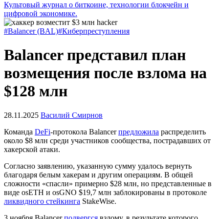
Культовый журнал о биткоине, технологии блокчейн и
цифровой экономике.
#Balancer (BAL)
#Киберпреступления
Balancer представил план
возмещения после взлома на
$128 млн
28.11.2025
Василий Смирнов
Команда
DeFi
-протокола Balancer
предложила
распределить
около $8 млн среди участников сообщества, пострадавших от
хакерской атаки.
Согласно заявлению, указанную сумму удалось вернуть
благодаря белым хакерам и другим операциям. В общей
сложности «спасли» примерно $28 млн, но представленные в
виде osETH и osGNO $19,7 млн заблокированы в протоколе
ликвидного стейкинга
StakeWise.
3 ноября Balancer
подвергся
взлому, в результате которого