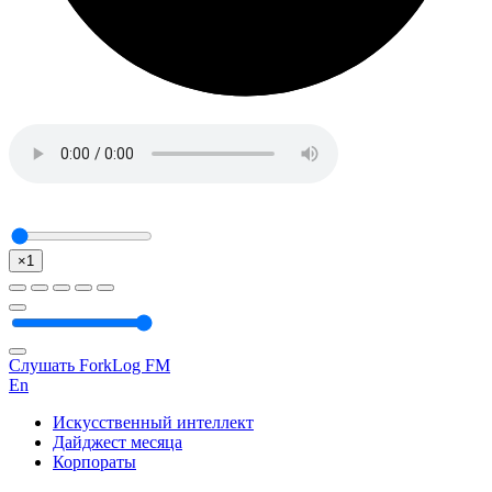
×1
Слушать ForkLog FM
En
Искусственный интеллект
Дайджест месяца
Корпораты