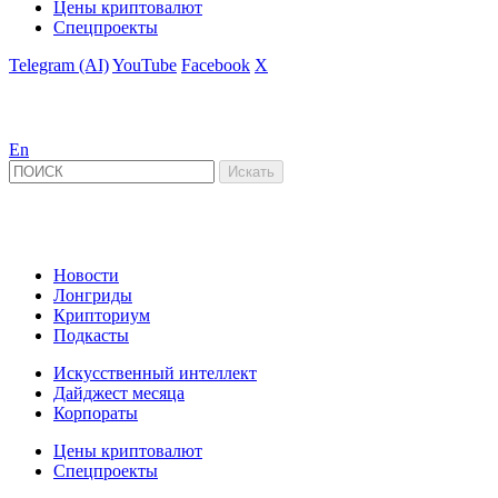
Цены криптовалют
Спецпроекты
Telegram (AI)
YouTube
Facebook
X
En
Новости
Лонгриды
Крипториум
Подкасты
Искусственный интеллект
Дайджест месяца
Корпораты
Цены криптовалют
Спецпроекты