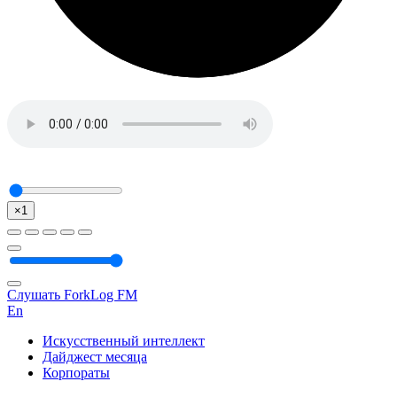
×1
Слушать ForkLog FM
En
Искусственный интеллект
Дайджест месяца
Корпораты