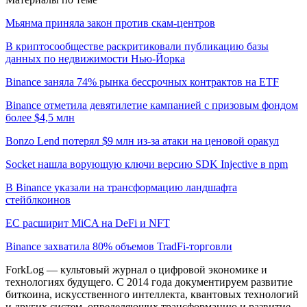
Мьянма приняла закон против скам-центров
В криптосообществе раскритиковали публикацию базы
данных по недвижимости Нью-Йорка
Binance заняла 74% рынка бессрочных контрактов на ETF
Binance отметила девятилетие кампанией с призовым фондом
более $4,5 млн
Bonzo Lend потерял $9 млн из-за атаки на ценовой оракул
Socket нашла ворующую ключи версию SDK Injective в npm
В Binance указали на трансформацию ландшафта
стейблкоинов
ЕС расширит MiCA на DeFi и NFT
Binance захватила 80% объемов TradFi-торговли
ForkLog — культовый журнал о цифровой экономике и
технологиях будущего. С 2014 года документируем развитие
биткоина, искусственного интеллекта, квантовых технологий
и других систем, определяющих трансформацию и развитие