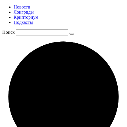
Новости
Лонгриды
Крипториум
Подкасты
Поиск