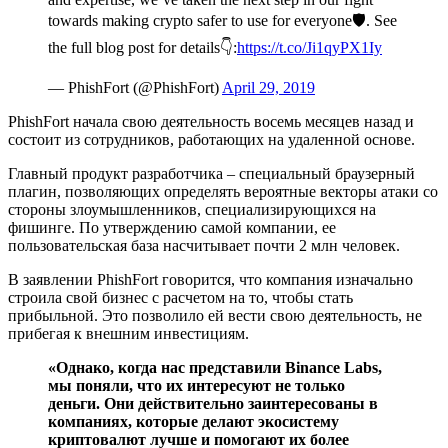
towards making crypto safer to use for everyone🛡. See
the full blog post for details👇:
https://t.co/Ji1qyPX1Iy
— PhishFort (@PhishFort)
April 29, 2019
PhishFort начала свою деятельность восемь месяцев назад и
состоит из сотрудников, работающих на удаленной основе.
Главный продукт разработчика – специальный браузерный
плагин, позволяющих определять вероятные векторы атаки со
стороны злоумышленников, специализирующихся на
фишинге. По утверждению самой компании, ее
пользовательская база насчитывает почти 2 млн человек.
В заявлении PhishFort говорится, что компания изначально
строила свой бизнес с расчетом на то, чтобы стать
прибыльной. Это позволило ей вести свою деятельность, не
прибегая к внешним инвестициям.
«Однако, когда нас представили Binance Labs,
мы поняли, что их интересуют не только
деньги. Они действительно заинтересованы в
компаниях, которые делают экосистему
криптовалют лучше и помогают их более