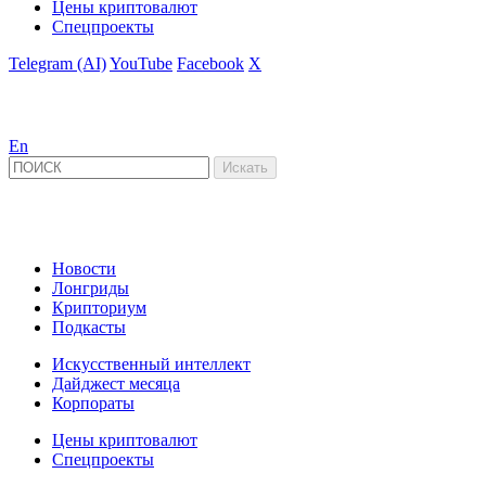
Цены криптовалют
Спецпроекты
Telegram (AI)
YouTube
Facebook
X
En
Новости
Лонгриды
Крипториум
Подкасты
Искусственный интеллект
Дайджест месяца
Корпораты
Цены криптовалют
Спецпроекты