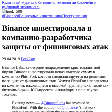
Культовый журнал о биткоине, технологии блокчейн и
цифровой экономике.
#Binance
#Венчурные инвестиции
#Преступления
Binance инвестировала в
компанию-разработчика
защиты от фишинговых атак
29.04.2019
ForkLog
Binance Labs, венчурное подразделение криптовалютной
биржи Binance инвестировало неназываемую сумму в
компанию PhishFort, которая специализируется на решениях
по защите от фишинговых атак. Услуги PhishFort направлены
на компании, находящиеся в высокой группе риска, такие как
биткоин-биржи, ICO-проекты и платформы по выпуску
токенов.
Exciting news —
@BinanceLabs
has invested in
PhishFort! With the addition of
@binance
‘s network
and expertise, we’ve taken the next step in our fight