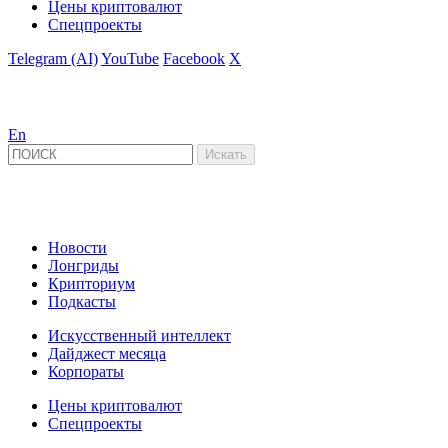
Цены криптовалют
Спецпроекты
Telegram (AI)
YouTube
Facebook
X
En
Новости
Лонгриды
Крипториум
Подкасты
Искусственный интеллект
Дайджест месяца
Корпораты
Цены криптовалют
Спецпроекты