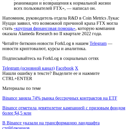
реанимации и возвращения к нормальной жизни
всех пользователей FTX», — написал он.
Напомним, руководитель отдела R&D в Coin Metrics Лукас
Нуцци заявил, что возможной причиной краха FTX могла
стать
«крупная финансовая помощь»
, которую компания
оказала Alameda Research во II квартале 2022 года.
Читайте биткоин-новости ForkLog в нашем
Telegram
—
новости криптовалют, курсы и аналитика.
Подписывайтесь на ForkLog в социальных сетях
Telegram (основной канал)
Facebook
X
Нашли ошибку в тексте? Выделите ее и нажмите
CTRL+ENTER
Материалы по теме
Binance заняла 74% рынка бессрочных контрактов на ETF
Binance отметила девятилетие кампанией с призовым фондом
более $4,5 млн
В Binance указали на трансформацию ландшафта
стейблкоинов