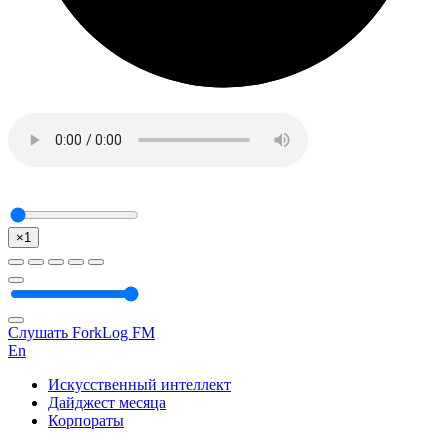
×1
Слушать ForkLog FM
En
Искусственный интеллект
Дайджест месяца
Корпораты