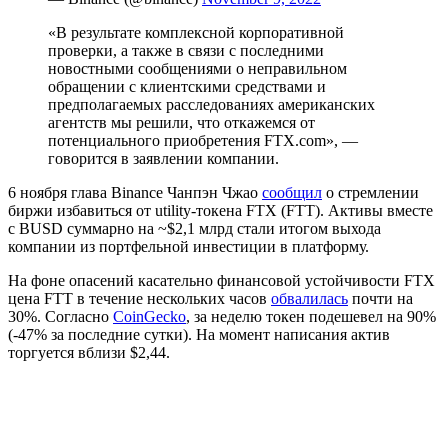
«В результате комплексной корпоративной
проверки, а также в связи с последними
новостными сообщениями о неправильном
обращении с клиентскими средствами и
предполагаемых расследованиях американских
агентств мы решили, что откажемся от
потенциального приобретения FTX.com», —
говорится в заявлении компании.
6 ноября глава Binance Чанпэн Чжао
сообщил
о стремлении
биржи избавиться от utility-токена FTX (FTT). Активы вместе
с BUSD суммарно на ~$2,1 млрд стали итогом выхода
компании из портфельной инвестиции в платформу.
На фоне опасений касательно финансовой устойчивости FTX
цена FTT в течение нескольких часов
обвалилась
почти на
30%. Согласно
CoinGecko
, за неделю токен подешевел на 90%
(-47% за последние сутки). На момент написания актив
торгуется вблизи $2,44.