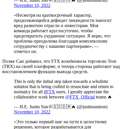
— H.E. Justin Sun🌞🇬🇩🇩🇲🔥 (@justinsuntron)
November 10, 2022
«Несмотря на краткосрочный характер,
продолжающийся дефицит ликвидности наносит
вред развитию отрасли и инвесторам. Моя
команда работает круглосуточно, чтобы
предотвратить ухудшение ситуации. Я верю, что
проблема преодолима благодаря комплексному
сотрудничеству с нашими партнерами», —
отметил он.
Позже Сан добавил, что FTX возобновила торговлю Tron
(TRX) на своей платформе, и теперь стороны работают над
восстановлением функции вывода средств.
This is only the initial step taken towards a wholistic
solution that is being crafted to resuscitate and return to
normalcy for all
#FTX
users. I greatly appreciate the
collaborative work between
@FTX_Official
teams 🔥
— H.E. Justin Sun🌞🇬🇩🇩🇲🔥 (@justinsuntron)
November 10, 2022
«Это только первый шаг на пути к целостному
решению, которое разрабатывается для