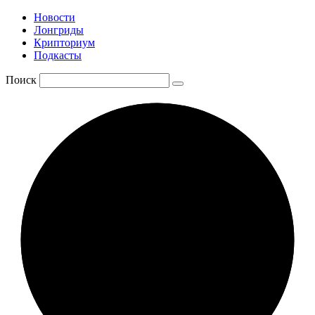
Новости
Лонгриды
Крипториум
Подкасты
Поиск