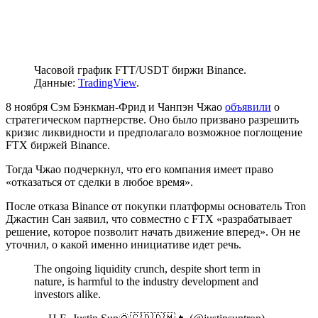
Часовой график FTT/USDT биржи Binance.
Данные:
TradingView
.
8 ноября Сэм Бэнкман-Фрид и Чанпэн Чжао
объявили
о
стратегическом партнерстве. Оно было призвано разрешить
кризис ликвидности и предполагало возможное поглощение
FTX биржей Binance.
Тогда Чжао подчеркнул, что его компания имеет право
«отказаться от сделки в любое время».
После отказа Binance от покупки платформы основатель Tron
Джастин Сан заявил, что совместно с FTX «разрабатывает
решение, которое позволит начать движение вперед». Он не
уточнил, о какой именно инициативе идет речь.
The ongoing liquidity crunch, despite short term in
nature, is harmful to the industry development and
investors alike.