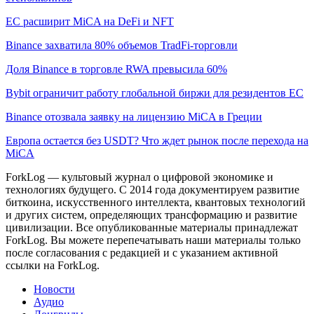
ЕС расширит MiCA на DeFi и NFT
Binance захватила 80% объемов TradFi-торговли
Доля Binance в торговле RWA превысила 60%
Bybit ограничит работу глобальной биржи для резидентов ЕС
Binance отозвала заявку на лицензию MiCA в Греции
Европа остается без USDT? Что ждет рынок после перехода на
MiCA
ForkLog — культовый журнал о цифровой экономике и
технологиях будущего. С 2014 года документируем развитие
биткоина, искусственного интеллекта, квантовых технологий
и других систем, определяющих трансформацию и развитие
цивилизации.
Все опубликованные материалы принадлежат
ForkLog. Вы можете перепечатывать наши материалы только
после согласования с редакцией и с указанием активной
ссылки на ForkLog.
Новости
Аудио