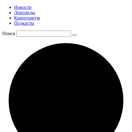
Новости
Лонгриды
Крипториум
Подкасты
Поиск