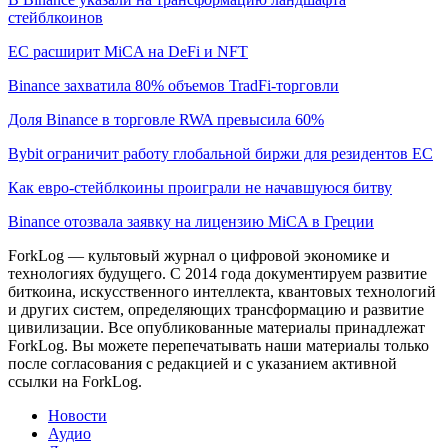
стейблкоинов
ЕС расширит MiCA на DeFi и NFT
Binance захватила 80% объемов TradFi-торговли
Доля Binance в торговле RWA превысила 60%
Bybit ограничит работу глобальной биржи для резидентов ЕС
Как евро-стейблкоины проиграли не начавшуюся битву
Binance отозвала заявку на лицензию MiCA в Греции
ForkLog — культовый журнал о цифровой экономике и
технологиях будущего. С 2014 года документируем развитие
биткоина, искусственного интеллекта, квантовых технологий
и других систем, определяющих трансформацию и развитие
цивилизации.
Все опубликованные материалы принадлежат
ForkLog. Вы можете перепечатывать наши материалы только
после согласования с редакцией и с указанием активной
ссылки на ForkLog.
Новости
Аудио