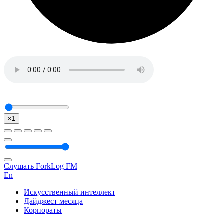
×1
Слушать ForkLog FM
En
Искусственный интеллект
Дайджест месяца
Корпораты