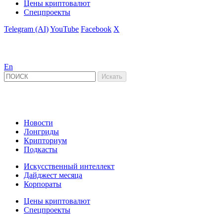
Цены криптовалют
Спецпроекты
Telegram (AI)
YouTube
Facebook
X
En
Новости
Лонгриды
Крипториум
Подкасты
Искусственный интеллект
Дайджест месяца
Корпораты
Цены криптовалют
Спецпроекты