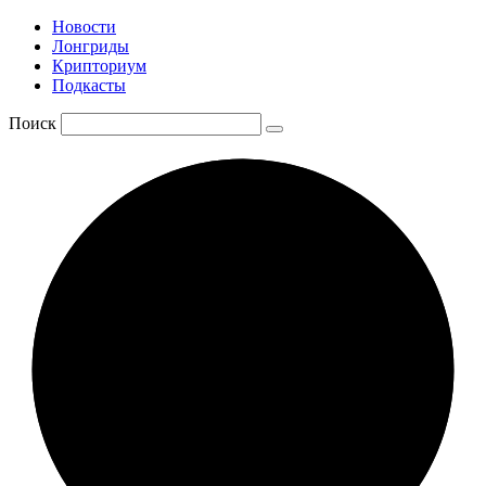
Новости
Лонгриды
Крипториум
Подкасты
Поиск