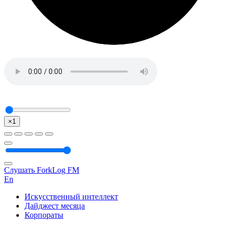
×1
Слушать ForkLog FM
En
Искусственный интеллект
Дайджест месяца
Корпораты