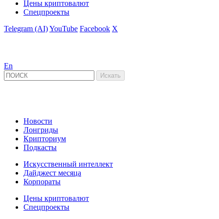
Цены криптовалют
Спецпроекты
Telegram (AI)
YouTube
Facebook
X
En
Новости
Лонгриды
Крипториум
Подкасты
Искусственный интеллект
Дайджест месяца
Корпораты
Цены криптовалют
Спецпроекты