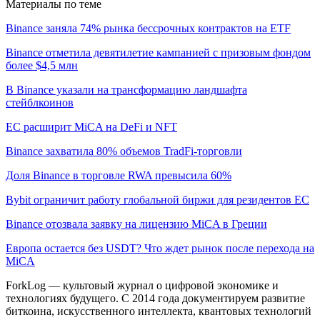
Материалы по теме
Binance заняла 74% рынка бессрочных контрактов на ETF
Binance отметила девятилетие кампанией с призовым фондом
более $4,5 млн
В Binance указали на трансформацию ландшафта
стейблкоинов
ЕС расширит MiCA на DeFi и NFT
Binance захватила 80% объемов TradFi-торговли
Доля Binance в торговле RWA превысила 60%
Bybit ограничит работу глобальной биржи для резидентов ЕС
Binance отозвала заявку на лицензию MiCA в Греции
Европа остается без USDT? Что ждет рынок после перехода на
MiCA
ForkLog — культовый журнал о цифровой экономике и
технологиях будущего. С 2014 года документируем развитие
биткоина, искусственного интеллекта, квантовых технологий