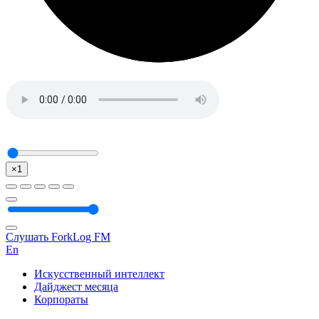
×1
Слушать ForkLog FM
En
Искусственный интеллект
Дайджест месяца
Корпораты