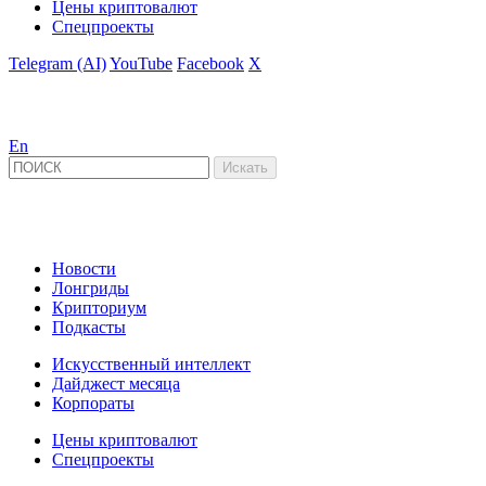
Цены криптовалют
Спецпроекты
Telegram (AI)
YouTube
Facebook
X
En
Новости
Лонгриды
Крипториум
Подкасты
Искусственный интеллект
Дайджест месяца
Корпораты
Цены криптовалют
Спецпроекты