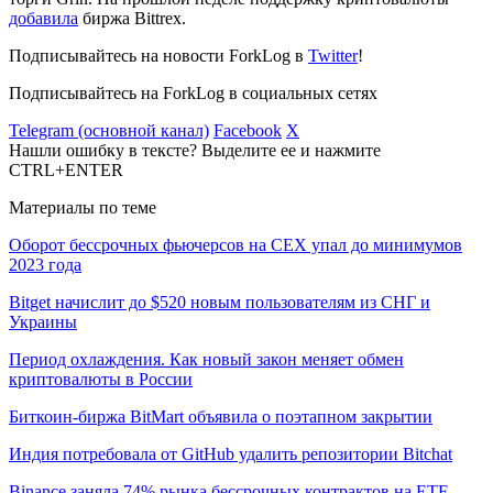
добавила
биржа Bittrex.
Подписывайтесь на новости ForkLog в
Twitter
!
Подписывайтесь на ForkLog в социальных сетях
Telegram (основной канал)
Facebook
X
Нашли ошибку в тексте? Выделите ее и нажмите
CTRL+ENTER
Материалы по теме
Оборот бессрочных фьючерсов на CEX упал до минимумов
2023 года
Bitget начислит до $520 новым пользователям из СНГ и
Украины
Период охлаждения. Как новый закон меняет обмен
криптовалюты в России
Биткоин-биржа BitMart объявила о поэтапном закрытии
Индия потребовала от GitHub удалить репозитории Bitchat
Binance заняла 74% рынка бессрочных контрактов на ETF