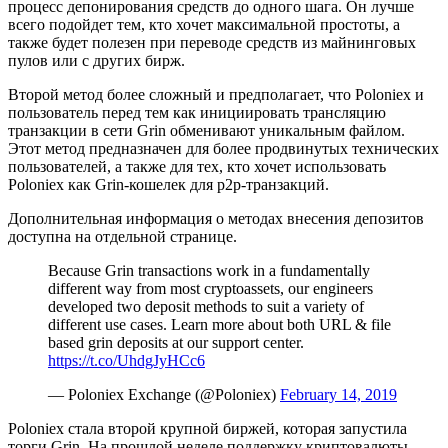
процесс депонирования средств до одного шага. Он лучше
всего подойдет тем, кто хочет максимальной простоты, а
также будет полезен при переводе средств из майнинговых
пулов или с других бирж.
Второй метод более сложный и предполагает, что Poloniex и
пользователь перед тем как инициировать трансляцию
транзакции в сети Grin обменивают уникальным файлом.
Этот метод предназначен для более продвинутых технических
пользователей, а также для тех, кто хочет использовать
Poloniex как Grin-кошелек для p2p-транзакций.
Дополнительная информация о методах внесения депозитов
доступна на отдельной странице.
Because Grin transactions work in a fundamentally
different way from most cryptoassets, our engineers
developed two deposit methods to suit a variety of
different use cases. Learn more about both URL & file
based grin deposits at our support center.
https://t.co/UhdgJyHCc6
— Poloniex Exchange (@Poloniex)
February 14, 2019
Poloniex стала второй крупной биржей, которая запустила
торги Grin. На прошлой неделе поддержку криптовалюты