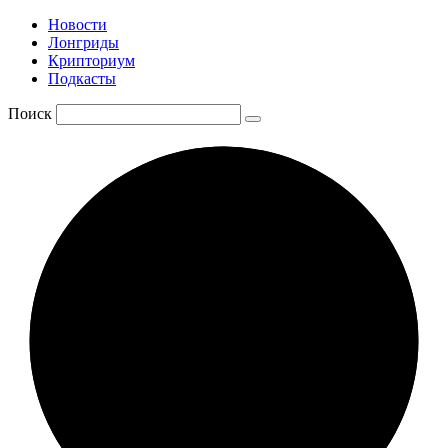
Новости
Лонгриды
Крипториум
Подкасты
Поиск