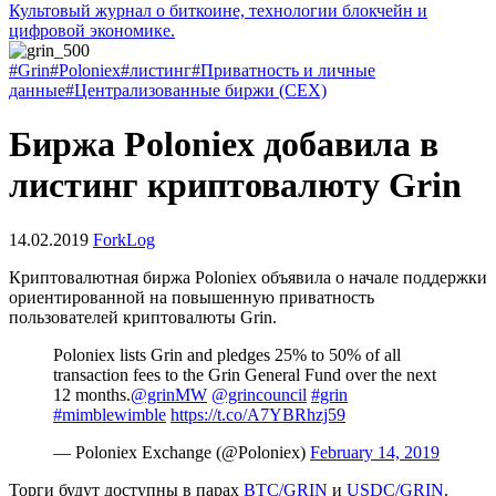
Культовый журнал о биткоине, технологии блокчейн и
цифровой экономике.
#Grin
#Poloniex
#листинг
#Приватность и личные
данные
#Централизованные биржи (CEX)
Биржа Poloniex добавила в
листинг криптовалюту Grin
14.02.2019
ForkLog
Криптовалютная биржа Poloniex объявила о начале поддержки
ориентированной на повышенную приватность
пользователей криптовалюты Grin.
Poloniex lists Grin and pledges 25% to 50% of all
transaction fees to the Grin General Fund over the next
12 months.
@grinMW
@grincouncil
#grin
#mimblewimble
https://t.co/A7YBRhzj59
— Poloniex Exchange (@Poloniex)
February 14, 2019
Торги будут доступны в парах
BTC/GRIN
и
USDC/GRIN
.