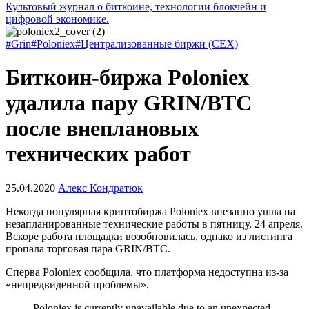
Культовый журнал о биткоине, технологии блокчейн и
цифровой экономике.
#Grin
#Poloniex
#Централизованные биржи (CEX)
Биткоин-биржа Poloniex
удалила пару GRIN/BTC
после внеплановых
технических работ
25.04.2020
Алекс Кондратюк
Некогда популярная криптобиржа Poloniex внезапно ушла на
незапланированные технические работы в пятницу, 24 апреля.
Вскоре работа площадки возобновилась, однако из листинга
пропала торговая пара GRIN/BTC.
Сперва Poloniex сообщила, что платформа недоступна из-за
«непредвиденной проблемы».
Poloniex is currently unavailable due to an unexpected