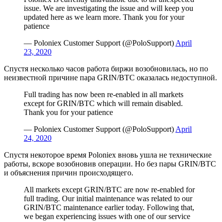
issue. We are investigating the issue and will keep you
updated here as we learn more. Thank you for your
patience
— Poloniex Customer Support (@PoloSupport)
April
23, 2020
Спустя несколько часов работа биржи возобновилась, но по
неизвестной причине пара GRIN/BTC оказалась недоступной.
Full trading has now been re-enabled in all markets
except for GRIN/BTC which will remain disabled.
Thank you for your patience
— Poloniex Customer Support (@PoloSupport)
April
24, 2020
Спустя некоторое время Poloniex вновь ушла не технические
работы, вскоре возобновив операции. Но без пары GRIN/BTC
и объяснения причин происходящего.
All markets except GRIN/BTC are now re-enabled for
full trading. Our initial maintenance was related to our
GRIN/BTC maintenance earlier today. Following that,
we began experiencing issues with one of our service