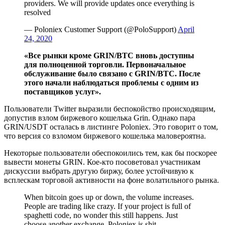
providers. We will provide updates once everything is
resolved
— Poloniex Customer Support (@PoloSupport)
April
24, 2020
«Все рынки кроме GRIN/BTC вновь доступны
для полноценной торговли. Первоначальное
обслуживание было связано с GRIN/BTC. После
этого начали наблюдаться проблемы с одним из
поставщиков услуг».
Пользователи Twitter выразили беспокойство происходящим,
допустив взлом биржевого кошелька Grin. Однако пара
GRIN/USDT осталась в листинге Poloniex. Это говорит о том,
что версия со взломом биржевого кошелька маловероятна.
Некоторые пользователи обеспокоились тем, как бы поскорее
вывести монеты GRIN. Кое-кто посоветовал участникам
дискуссии выбрать другую биржу, более устойчивую к
всплескам торговой активности на фоне волатильного рынка.
When bitcoin goes up or down, the volume increases.
People are trading like crazy. If your project is full of
spaghetti code, no wonder this still happens. Just
choose another exchange. Poloniex is shit.