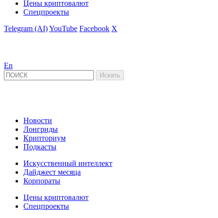
Цены криптовалют
Спецпроекты
Telegram (AI)
YouTube
Facebook
X
En
Новости
Лонгриды
Крипториум
Подкасты
Искусственный интеллект
Дайджест месяца
Корпораты
Цены криптовалют
Спецпроекты