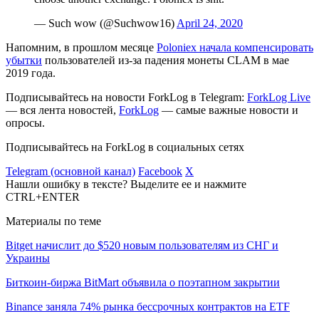
— Such wow (@Suchwow16)
April 24, 2020
Напомним, в прошлом месяце
Poloniex начала компенсировать
убытки
пользователей из-за падения монеты CLAM в мае
2019 года.
Подписывайтесь на новости ForkLog в Telegram:
ForkLog Live
— вся лента новостей,
ForkLog
— самые важные новости и
опросы.
Подписывайтесь на ForkLog в социальных сетях
Telegram (основной канал)
Facebook
X
Нашли ошибку в тексте? Выделите ее и нажмите
CTRL+ENTER
Материалы по теме
Bitget начислит до $520 новым пользователям из СНГ и
Украины
Биткоин-биржа BitMart объявила о поэтапном закрытии
Binance заняла 74% рынка бессрочных контрактов на ETF