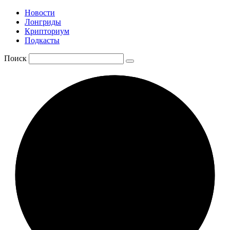
Новости
Лонгриды
Крипториум
Подкасты
Поиск