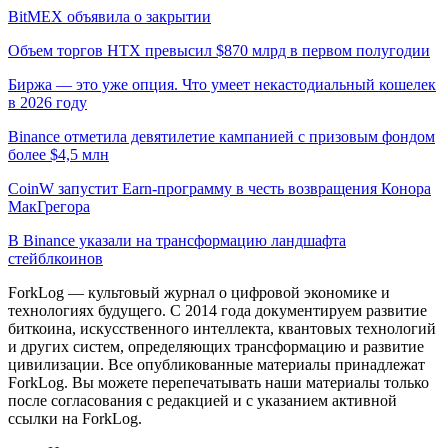
BitMEX объявила о закрытии
Объем торгов HTX превысил $870 млрд в первом полугодии
Биржа — это уже опция. Что умеет некастодиальный кошелек
в 2026 году
Binance отметила девятилетие кампанией с призовым фондом
более $4,5 млн
CoinW запустит Earn-программу в честь возвращения Конора
МакГрегора
В Binance указали на трансформацию ландшафта
стейблкоинов
ForkLog — культовый журнал о цифровой экономике и
технологиях будущего. С 2014 года документируем развитие
биткоина, искусственного интеллекта, квантовых технологий
и других систем, определяющих трансформацию и развитие
цивилизации.
Все опубликованные материалы принадлежат
ForkLog. Вы можете перепечатывать наши материалы только
после согласования с редакцией и с указанием активной
ссылки на ForkLog.