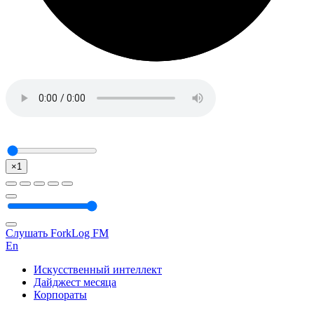
×1
Слушать ForkLog FM
En
Искусственный интеллект
Дайджест месяца
Корпораты