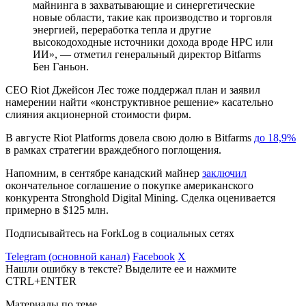
майнинга в захватывающие и синергетические
новые области, такие как производство и торговля
энергией, переработка тепла и другие
высокодоходные источники дохода вроде
HPC
или
ИИ», — отметил генеральный директор Bitfarms
Бен Ганьон.
CEO Riot Джейсон Лес тоже поддержал план и заявил
намерении найти «конструктивное решение» касательно
слияния акционерной стоимости фирм.
В августе Riot Platforms довела свою долю в Bitfarms
до 18,9%
в рамках стратегии враждебного поглощения.
Напомним, в сентябре канадский майнер
заключил
окончательное соглашение о покупке американского
конкурента Stronghold Digital Mining. Сделка оценивается
примерно в $125 млн.
Подписывайтесь на ForkLog в социальных сетях
Telegram (основной канал)
Facebook
X
Нашли ошибку в тексте? Выделите ее и нажмите
CTRL+ENTER
Материалы по теме