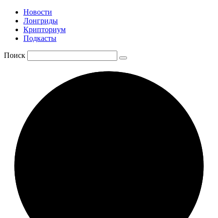
Новости
Лонгриды
Крипториум
Подкасты
Поиск