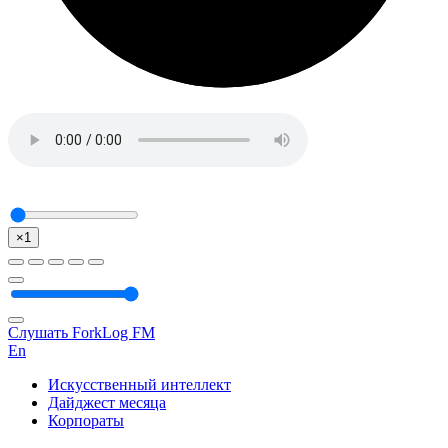
×1
Слушать ForkLog FM
En
Искусственный интеллект
Дайджест месяца
Корпораты