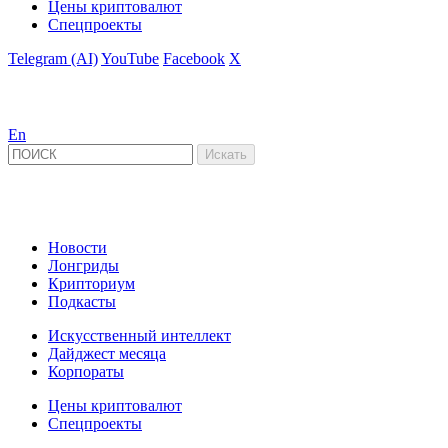
Цены криптовалют
Спецпроекты
Telegram (AI)
YouTube
Facebook
X
En
Новости
Лонгриды
Крипториум
Подкасты
Искусственный интеллект
Дайджест месяца
Корпораты
Цены криптовалют
Спецпроекты