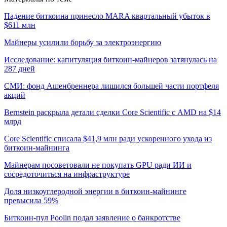
Падение биткоина принесло MARA квартальный убыток в
$611 млн
Майнеры усилили борьбу за электроэнергию
Исследование: капитуляция биткоин-майнеров затянулась на
287 дней
СМИ: фонд Ашенбреннера лишился большей части портфеля
акций
Bernstein раскрыла детали сделки Core Scientific с AMD на $14
млрд
Core Scientific списала $41,9 млн ради ускоренного ухода из
биткоин-майнинга
Майнерам посоветовали не покупать GPU ради ИИ и
сосредоточиться на инфраструктуре
Доля низкоуглеродной энергии в биткоин-майнинге
превысила 59%
Биткоин-пул Poolin подал заявление о банкротстве