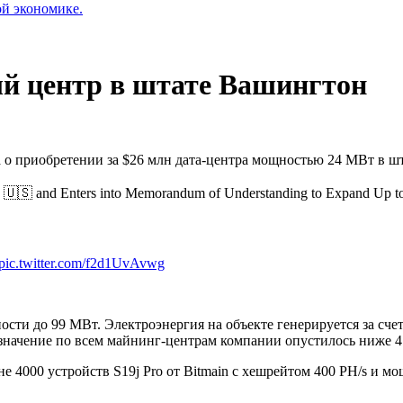
ой экономике.
ый центр в штате Вашингтон
а о приобретении за $26 млн дата-центра мощностью 24 МВт в 
S. 🇺🇸 and Enters into Memorandum of Understanding to Expand Up
pic.twitter.com/f2d1UvAvwg
сти до 99 МВт. Электроэнергия на объекте генерируется за сче
значение по всем майнинг-центрам компании опустилось ниже 4 
не 4000 устройств S19j Pro от Bitmain с хешрейтом 400 PH/s и