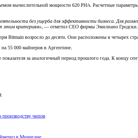
ъемом вычислительной мощности 620 PH/s. Расчетные параметры 
ятельности без ущерба для эффективности бизнеса. Для разме
т этим критериям»
, — отметил CEO фирмы Эмилиано Гродски.
м Bitmain возросло до десяти. Они расположены в четырех стр
 на 55 000 майнеров в Аргентине.
е показателя за аналогичный период прошлого года. К концу сен
R
по производству чипов
аймериз в Мичигане