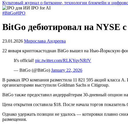
Культовый журнал о биткоине, технологии блокчейн и цифров
#BitGo
#IPO
BitGo дебютировал на NYSE с
23.01.2026
Мирослава Андреева
22 января криптокастодиан BitGo вышел на Нью-Йоркскую ф
It's official!
pic.twitter.com/RLKYqyNRfV
— BitGo (@BitGo)
January 22, 2026
В рамках
IPO
компания разместила 11 821 595 акций класса А.
организаторами выступили Goldman Sachs и Citigroup.
BitGo также предоставил андеррайтерам 30-дневный опцион н
Цена открытия составила $18. После начала торгов показатель
Однако удержать позиции не удалось — котировки плавно снижа
размещения.