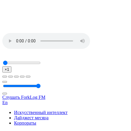
×1
Слушать ForkLog FM
En
Искусственный интеллект
Дайджест месяца
Корпораты