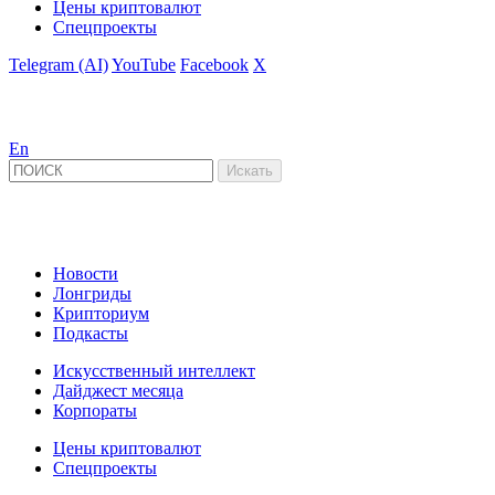
Цены криптовалют
Спецпроекты
Telegram (AI)
YouTube
Facebook
X
En
Новости
Лонгриды
Крипториум
Подкасты
Искусственный интеллект
Дайджест месяца
Корпораты
Цены криптовалют
Спецпроекты