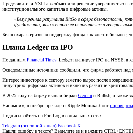
Представители YZi Labs объяснили решение уверенностью в то
институционального капитала в цифровые активы.
«Безупречная репутация BitGo в сфере безопасности, ко
фундамента, заложенного ее основателем и генеральным
Белш охарактеризовал поддержку фонда как «нечто большее, ч
Планы Ledger на IPO
По данным
Financial Times
, Ledger планирует IPO на NYSE, в 
Осведомленные источники сообщили, что фирма работает над сде
Интерес инвесторов к сектору заметно вырос после возвращен
индустрию цифровых активов и включив развитие криптовалю
В 2025 году на биржу вышли биржи
Gemini
и Bullish, а также 
Напомним, в ноябре президент Ripple Моника Лонг
опровергла
Подписывайтесь на ForkLog в социальных сетях
Telegram (основной канал)
Facebook
X
Нашли ошибку в тексте? Выделите ее и нажмите CTRL+ENTE