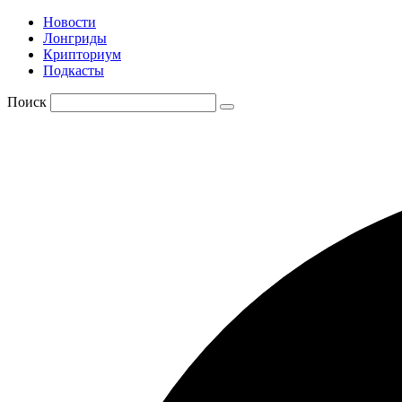
Новости
Лонгриды
Крипториум
Подкасты
Поиск