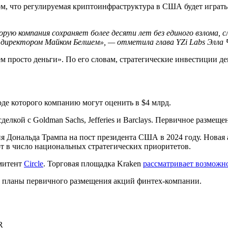
м, что регулируемая криптоинфраструктура в США будет играть
торую компания сохраняет более десяти лет без единого взлома
 директором Майком Белшем», — отметила глава YZi Labs Элла
ем просто деньги». По его словам, стратегические инвестиции 
ходе которого компанию могут оценить в $4 млрд.
лкой с Goldman Sachs, Jefferies и Barclays. Первичное размеще
ия Дональда Трампа на пост президента США в 2024 году. Нова
т в число национальных стратегических приоритетов.
эмитент
Circle
. Торговая площадка Kraken
рассматривает возможн
планы первичного размещения акций финтех-компании.
R