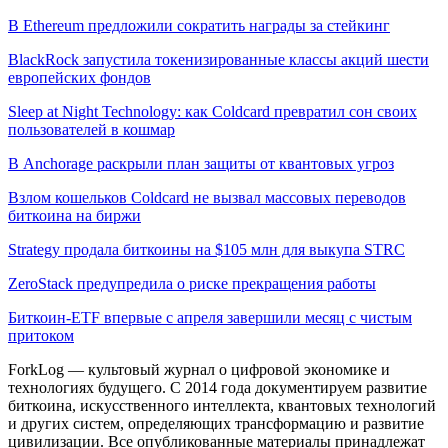
В Ethereum предложили сократить награды за стейкинг
BlackRock запустила токенизированные классы акций шести
европейских фондов
Sleep at Night Technology: как Coldcard превратил сон своих
пользователей в кошмар
В Anchorage раскрыли план защиты от квантовых угроз
Взлом кошельков Coldcard не вызвал массовых переводов
биткоина на биржи
Strategy продала биткоины на $105 млн для выкупа STRC
ZeroStack предупредила о риске прекращения работы
Биткоин-ETF впервые с апреля завершили месяц с чистым
притоком
ForkLog — культовый журнал о цифровой экономике и
технологиях будущего. С 2014 года документируем развитие
биткоина, искусственного интеллекта, квантовых технологий
и других систем, определяющих трансформацию и развитие
цивилизации.
Все опубликованные материалы принадлежат