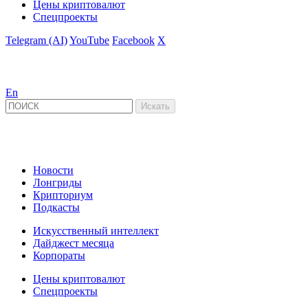
Цены криптовалют
Спецпроекты
Telegram (AI)
YouTube
Facebook
X
En
Новости
Лонгриды
Крипториум
Подкасты
Искусственный интеллект
Дайджест месяца
Корпораты
Цены криптовалют
Спецпроекты