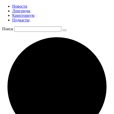
Новости
Лонгриды
Крипториум
Подкасты
Поиск