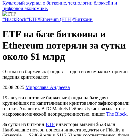
Культовый журнал о биткоине, технологии блокчейн и
цифровой экономике.
#BlackRock
#ETF
#Ethereum (ETH)
#Биткоин
ETF на базе биткоина и
Ethereum потеряли за сутки
около $1 млрд
Оттоки из биржевых фондов — одна из возможных причин
падения криптовалют
20.08.2025
Мирослава Андреева
19 августа спотовые биржевые фонды на базе двух
крупнейших по капитализации криптовалют зафиксировали
оттоки. Аналитик BTC Markets Рейчел Лукас связала это с
макроэкономической неопределенностью, пишет
The Block
.
За сутки из биткоин-
ETF
инвесторы вывели $523 млн.
Наибольшие потери понесли инвестпродукты от Fidelity и
Grayscale — $246,9 млн и $115,53 млн соответственно. Фонд