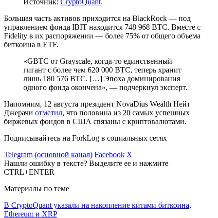
Источник:
CryptoQuant
.
Большая часть активов приходится на BlackRock — под
управлением фонда IBIT находится 748 968 BTC. Вместе с
Fidelity в их распоряжении — более 75% от общего объема
биткоина в ETF.
«GBTC от Grayscale, когда-то единственный
гигант с более чем 620 000 BTC, теперь хранит
лишь 180 576 BTC. […] Эпоха доминирования
одного фонда окончена», — подчеркнул эксперт.
Напомним, 12 августа президент NovaDius Wealth Нейт
Джерачи
отметил
, что половина из 20 самых успешных
биржевых фондов в США связаны с криптовалютами.
Подписывайтесь на ForkLog в социальных сетях
Telegram (основной канал)
Facebook
X
Нашли ошибку в тексте? Выделите ее и нажмите
CTRL+ENTER
Материалы по теме
В CryptoQuant указали на накопление китами биткоина,
Ethereum и XRP