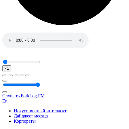
×1
Слушать ForkLog FM
En
Искусственный интеллект
Дайджест месяца
Корпораты