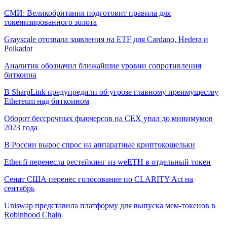
СМИ: Великобритания подготовит правила для
токенизированного золота
Grayscale отозвала заявления на ETF для Cardano, Hedera и
Polkadot
Аналитик обозначил ближайшие уровни сопротивления
биткоина
В SharpLink предупредили об угрозе главному преимуществу
Ethereum над биткоином
Оборот бессрочных фьючерсов на CEX упал до минимумов
2023 года
В России вырос спрос на аппаратные криптокошельки
Ether.fi перенесла рестейкинг из weETH в отдельный токен
Сенат США перенес голосование по CLARITY Act на
сентябрь
Uniswap представила платформу для выпуска мем-токенов в
Robinhood Chain