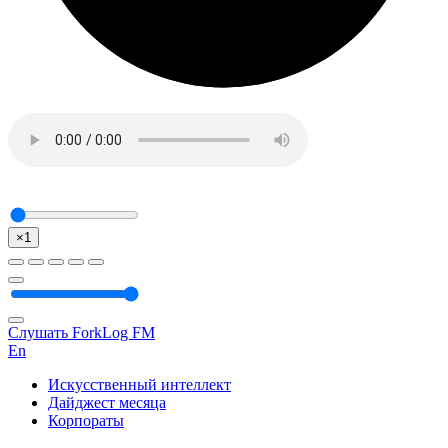
×1
Слушать ForkLog FM
En
Искусственный интеллект
Дайджест месяца
Корпораты