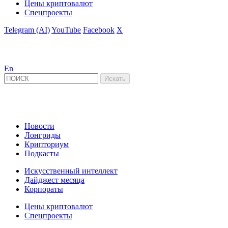
Цены криптовалют
Спецпроекты
Telegram (AI)
YouTube
Facebook
X
En
Новости
Лонгриды
Крипториум
Подкасты
Искусственный интеллект
Дайджест месяца
Корпораты
Цены криптовалют
Спецпроекты