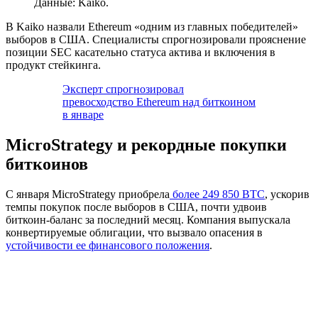
Данные: Kaiko.
В Kaiko назвали Ethereum «одним из главных победителей»
выборов в США. Специалисты спрогнозировали прояснение
позиции
SEC
касательно статуса актива и включения в
продукт стейкинга.
Эксперт спрогнозировал
превосходство Ethereum над биткоином
в январе
MicroStrategy и рекордные покупки
биткоинов
С января MicroStrategy приобрела
более 249 850 BTC
, ускорив
темпы покупок после выборов в США, почти удвоив
биткоин-баланс за последний месяц. Компания выпускала
конвертируемые облигации, что вызвало опасения в
устойчивости ее финансового положения
.