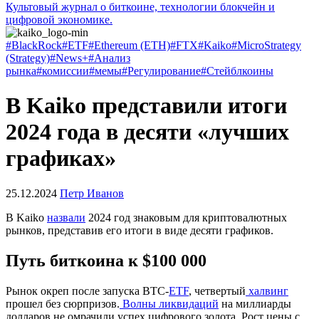
Культовый журнал о биткоине, технологии блокчейн и
цифровой экономике.
#BlackRock
#ETF
#Ethereum (ETH)
#FTX
#Kaiko
#MicroStrategy
(Strategy)
#News+
#Анализ
рынка
#комиссии
#мемы
#Регулирование
#Стейблкоины
В Kaiko представили итоги
2024 года в десяти «лучших
графиках»
25.12.2024
Петр Иванов
В Kaiko
назвали
2024 год знаковым для криптовалютных
рынков, представив его итоги в виде десяти графиков.
Путь биткоина к $100 000
Рынок окреп после запуска BTC-
ETF
, четвертый
халвинг
прошел без сюрпризов.
Волны ликвидаций
на миллиарды
долларов не омрачили успех цифрового золота. Рост цены с