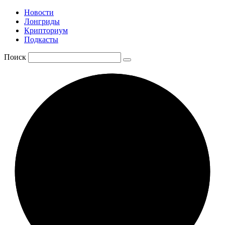
Новости
Лонгриды
Крипториум
Подкасты
Поиск