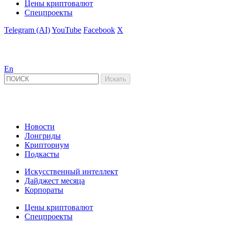
Цены криптовалют
Спецпроекты
Telegram (AI)
YouTube
Facebook
X
En
Новости
Лонгриды
Крипториум
Подкасты
Искусственный интеллект
Дайджест месяца
Корпораты
Цены криптовалют
Спецпроекты