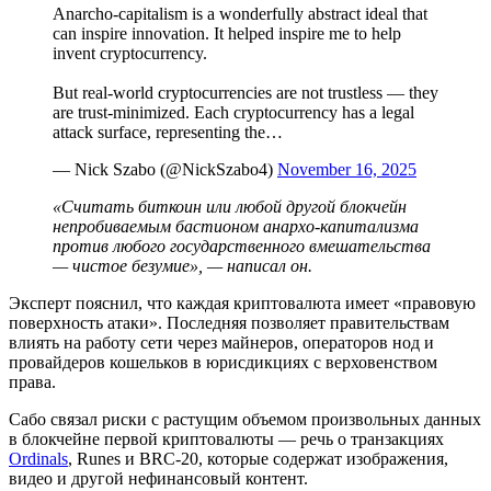
Anarcho-capitalism is a wonderfully abstract ideal that
can inspire innovation. It helped inspire me to help
invent cryptocurrency.
But real-world cryptocurrencies are not trustless — they
are trust-minimized. Each cryptocurrency has a legal
attack surface, representing the…
— Nick Szabo (@NickSzabo4)
November 16, 2025
«Считать биткоин или любой другой блокчейн
непробиваемым бастионом анархо-капитализма
против любого государственного вмешательства
— чистое безумие», — написал он.
Эксперт пояснил, что каждая криптовалюта имеет «правовую
поверхность атаки». Последняя позволяет правительствам
влиять на работу сети через майнеров, операторов нод и
провайдеров кошельков в юрисдикциях с верховенством
права.
Сабо связал риски с растущим объемом произвольных данных
в блокчейне первой криптовалюты — речь о транзакциях
Ordinals
, Runes и BRC-20, которые содержат изображения,
видео и другой нефинансовый контент.