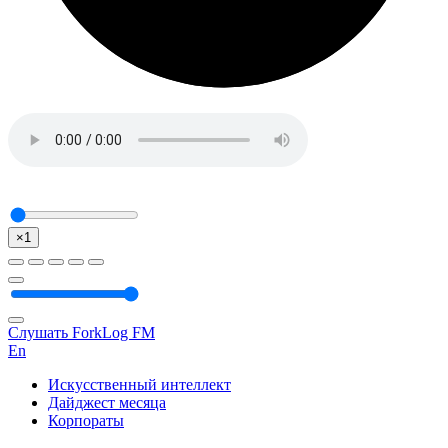
×1
Слушать ForkLog FM
En
Искусственный интеллект
Дайджест месяца
Корпораты