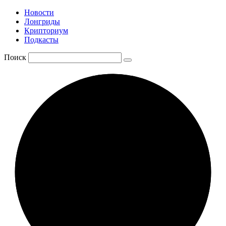
Новости
Лонгриды
Крипториум
Подкасты
Поиск