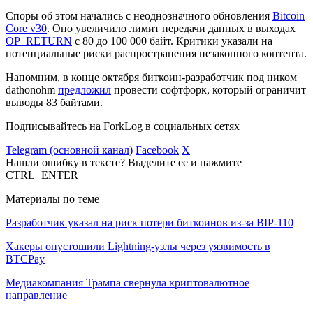
Споры об этом начались с неоднозначного обновления
Bitcoin
Core v30
. Оно увеличило лимит передачи данных в выходах
OP_RETURN
с 80 до 100 000 байт. Критики указали на
потенциальные риски распространения незаконного контента.
Напомним, в конце октября биткоин-разработчик под ником
dathonohm
предложил
провести
софтфорк
, который ограничит
выводы 83 байтами.
Подписывайтесь на ForkLog в социальных сетях
Telegram (основной канал)
Facebook
X
Нашли ошибку в тексте? Выделите ее и нажмите
CTRL+ENTER
Материалы по теме
Разработчик указал на риск потери биткоинов из-за BIP-110
Хакеры опустошили Lightning-узлы через уязвимость в
BTCPay
Медиакомпания Трампа свернула криптовалютное
направление