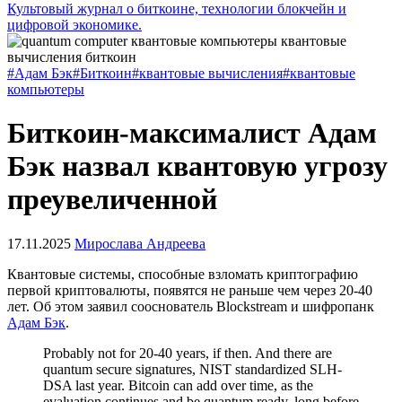
Культовый журнал о биткоине, технологии блокчейн и
цифровой экономике.
#Адам Бэк
#Биткоин
#квантовые вычисления
#квантовые
компьютеры
Биткоин-максималист Адам
Бэк назвал квантовую угрозу
преувеличенной
17.11.2025
Мирослава Андреева
Квантовые системы, способные взломать криптографию
первой криптовалюты, появятся не раньше чем через 20-40
лет. Об этом заявил сооснователь Blockstream и шифропанк
Адам Бэк
.
Probably not for 20-40 years, if then. And there are
quantum secure signatures, NIST standardized SLH-
DSA last year. Bitcoin can add over time, as the
evaluation continues and be quantum ready, long before