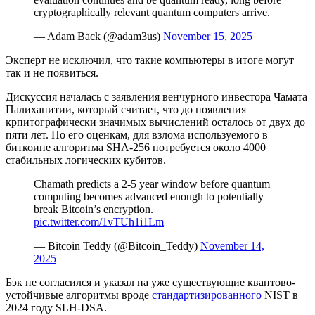
cryptographically relevant quantum computers arrive.
— Adam Back (@adam3us)
November 15, 2025
Эксперт не исключил, что такие компьютеры в итоге могут
так и не появиться.
Дискуссия началась с заявления венчурного инвестора Чамата
Палихапитии, который считает, что до появления
крпитографически значимых вычислений осталось от двух до
пяти лет. По его оценкам, для взлома используемого в
биткоине алгоритма SHA-256 потребуется около 4000
стабильных логических кубитов.
Chamath predicts a 2-5 year window before quantum
computing becomes advanced enough to potentially
break Bitcoin’s encryption.
pic.twitter.com/1vTUh1i1Lm
— Bitcoin Teddy (@Bitcoin_Teddy)
November 14,
2025
Бэк не согласился и указал на уже существующие квантово-
устойчивые алгоритмы вроде
стандартизированного
NIST
в
2024 году
SLH-DSA
.