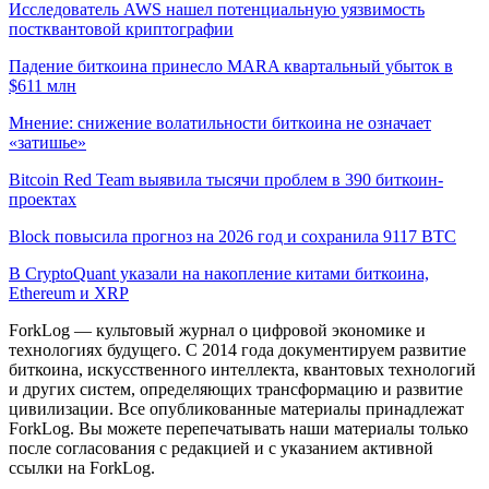
Исследователь AWS нашел потенциальную уязвимость
постквантовой криптографии
Падение биткоина принесло MARA квартальный убыток в
$611 млн
Мнение: снижение волатильности биткоина не означает
«затишье»
Bitcoin Red Team выявила тысячи проблем в 390 биткоин-
проектах
Block повысила прогноз на 2026 год и сохранила 9117 BTC
В CryptoQuant указали на накопление китами биткоина,
Ethereum и XRP
ForkLog — культовый журнал о цифровой экономике и
технологиях будущего. С 2014 года документируем развитие
биткоина, искусственного интеллекта, квантовых технологий
и других систем, определяющих трансформацию и развитие
цивилизации.
Все опубликованные материалы принадлежат
ForkLog. Вы можете перепечатывать наши материалы только
после согласования с редакцией и с указанием активной
ссылки на ForkLog.