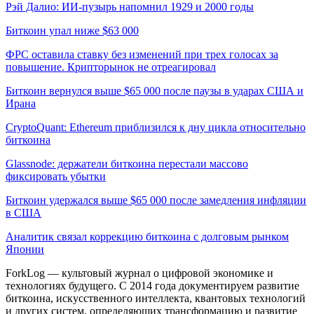
Рэй Далио: ИИ-пузырь напомнил 1929 и 2000 годы
Биткоин упал ниже $63 000
ФРС оставила ставку без изменений при трех голосах за
повышение. Крипторынок не отреагировал
Биткоин вернулся выше $65 000 после паузы в ударах США и
Ирана
CryptoQuant: Ethereum приблизился к дну цикла относительно
биткоина
Glassnode: держатели биткоина перестали массово
фиксировать убытки
Биткоин удержался выше $65 000 после замедления инфляции
в США
Аналитик связал коррекцию биткоина с долговым рынком
Японии
ForkLog — культовый журнал о цифровой экономике и
технологиях будущего. С 2014 года документируем развитие
биткоина, искусственного интеллекта, квантовых технологий
и других систем, определяющих трансформацию и развитие