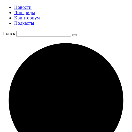
Новости
Лонгриды
Крипториум
Подкасты
Поиск