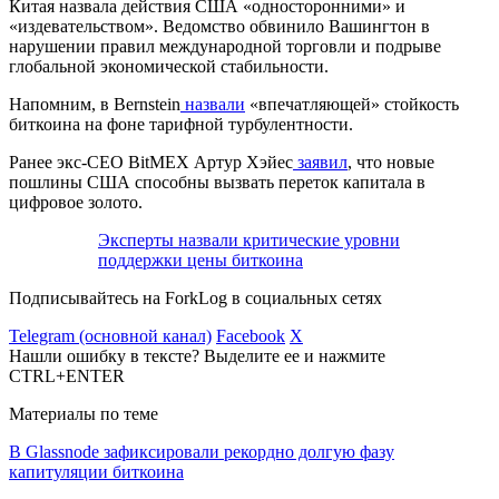
Китая назвала действия США «односторонними» и
«издевательством». Ведомство обвинило Вашингтон в
нарушении правил международной торговли и подрыве
глобальной экономической стабильности.
Напомним, в Bernstein
назвали
«впечатляющей» стойкость
биткоина на фоне тарифной турбулентности.
Ранее экс-СЕО BitMEX Артур Хэйес
заявил
, что новые
пошлины США способны вызвать переток капитала в
цифровое золото.
Эксперты назвали критические уровни
поддержки цены биткоина
Подписывайтесь на ForkLog в социальных сетях
Telegram (основной канал)
Facebook
X
Нашли ошибку в тексте? Выделите ее и нажмите
CTRL+ENTER
Материалы по теме
В Glassnode зафиксировали рекордно долгую фазу
капитуляции биткоина