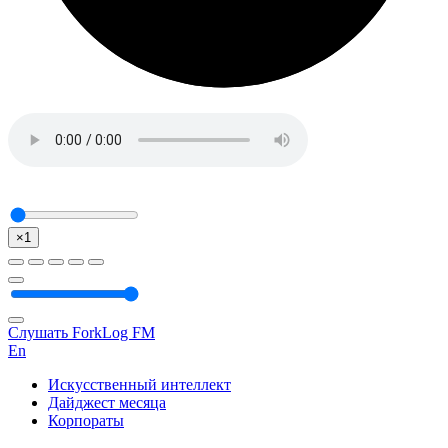
×1
Слушать ForkLog FM
En
Искусственный интеллект
Дайджест месяца
Корпораты