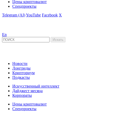
Цены криптовалют
Спецпроекты
Telegram (AI)
YouTube
Facebook
X
En
Новости
Лонгриды
Крипториум
Подкасты
Искусственный интеллект
Дайджест месяца
Корпораты
Цены криптовалют
Спецпроекты