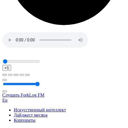
×1
Слушать ForkLog FM
En
Искусственный интеллект
Дайджест месяца
Корпораты