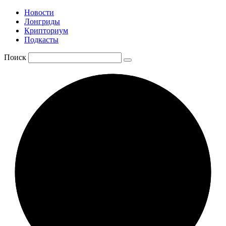
Новости
Лонгриды
Крипториум
Подкасты
Поиск