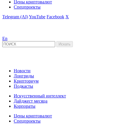
Цены криптовалют
Спецпроекты
Telegram (AI)
YouTube
Facebook
X
En
Новости
Лонгриды
Крипториум
Подкасты
Искусственный интеллект
Дайджест месяца
Корпораты
Цены криптовалют
Спецпроекты