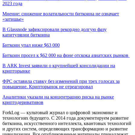
2023 года
Мнение: снижение волатильности биткоина не означает
«затишье»
В Glassnode зафиксировали рекордно долгую фазу
капитуляции биткоина
Биткоин упал ниже $63 000
Биткоин просел к $62 000 на фоне отскока азиатских рынков
В ARK Invest заявили о крупнейшей консолидации на
крипторынке
ФРС оставила ставку без изменений при трех голосах за
повышение. Крипторынок не отреагировал
Аналитики указали на концентрацию риска на рынке
криптодеривативов
ForkLog — культовый журнал о цифровой экономике и
технологиях будущего. С 2014 года документируем развитие
биткоина, искусственного интеллекта, квантовых технологий
и других систем, определяющих трансформацию и развитие
цивилизации.
Все опубликованные материалы принадлежат