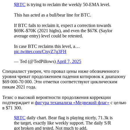
$BTC
is trying to reclaim the weekly 50-EMA level.
This has acted as a bull/bear line for BTC.
If BTC fails to reclaim it, expect a correction towards
$69K-$70K (2021 highs), and even the $67K (Saylor
average entry) level could be retested.
In case BTC reclaims this level, a…
pic.twitter.com/CtsyZ7q3FH
— Ted (@TedPillows)
April 7, 2025
Специалист уверен, что провал цены ниже обозначенного
уровня чреват продолжением падения котировок к диапазону
$69 000-70 000. Эти отметки соответствуют циклическим
пикам 2021 года.
Тезис о высокой вероятности продолжения коррекции
подтверждает и
фигура теханализа «Медвежий флаг»
с целью
в $71 300.
$BTC
daily chart. Bear flag is playing nicely, 71.3k is
the target, exactly like weekly support. The daily S/R
got broken and tested. Not much to add.