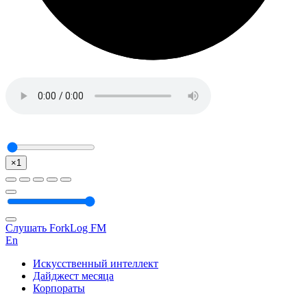
×1
Слушать ForkLog FM
En
Искусственный интеллект
Дайджест месяца
Корпораты