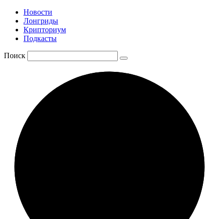
Новости
Лонгриды
Крипториум
Подкасты
Поиск