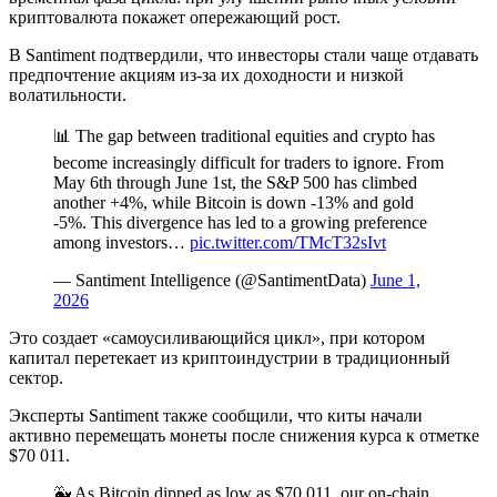
криптовалюта покажет опережающий рост.
В Santiment подтвердили, что инвесторы стали чаще отдавать
предпочтение акциям из-за их доходности и низкой
волатильности.
📊 The gap between traditional equities and crypto has
become increasingly difficult for traders to ignore. From
May 6th through June 1st, the S&P 500 has climbed
another +4%, while Bitcoin is down -13% and gold
-5%. This divergence has led to a growing preference
among investors…
pic.twitter.com/TMcT32sIvt
— Santiment Intelligence (@SantimentData)
June 1,
2026
Это создает «самоусиливающийся цикл», при котором
капитал перетекает из криптоиндустрии в традиционный
сектор.
Эксперты Santiment также сообщили, что киты начали
активно перемещать монеты после снижения курса к отметке
$70 011.
🐳 As Bitcoin dipped as low as $70,011, our on-chain