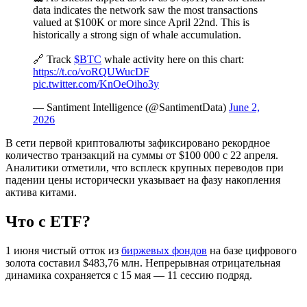
data indicates the network saw the most transactions
valued at $100K or more since April 22nd. This is
historically a strong sign of whale accumulation.
🔗 Track
$BTC
whale activity here on this chart:
https://t.co/voRQUWucDF
pic.twitter.com/KnOeOiho3y
— Santiment Intelligence (@SantimentData)
June 2,
2026
В сети первой криптовалюты зафиксировано рекордное
количество транзакций на суммы от $100 000 с 22 апреля.
Аналитики отметили, что всплеск крупных переводов при
падении цены исторически указывает на фазу накопления
актива китами.
Что с ETF?
1 июня чистый отток из
биржевых фондов
на базе цифрового
золота составил $483,76 млн. Непрерывная отрицательная
динамика сохраняется с 15 мая — 11 сессию подряд.