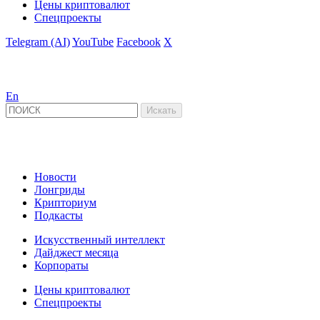
Цены криптовалют
Спецпроекты
Telegram (AI)
YouTube
Facebook
X
En
Новости
Лонгриды
Крипториум
Подкасты
Искусственный интеллект
Дайджест месяца
Корпораты
Цены криптовалют
Спецпроекты