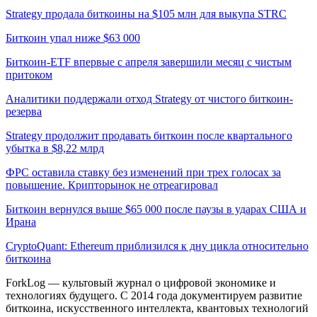
Strategy продала биткоины на $105 млн для выкупа STRC
Биткоин упал ниже $63 000
Биткоин-ETF впервые с апреля завершили месяц с чистым
притоком
Аналитики поддержали отход Strategy от чистого биткоин-
резерва
Strategy продолжит продавать биткоин после квартального
убытка в $8,22 млрд
ФРС оставила ставку без изменений при трех голосах за
повышение. Крипторынок не отреагировал
Биткоин вернулся выше $65 000 после паузы в ударах США и
Ирана
CryptoQuant: Ethereum приблизился к дну цикла относительно
биткоина
ForkLog — культовый журнал о цифровой экономике и
технологиях будущего. С 2014 года документируем развитие
биткоина, искусственного интеллекта, квантовых технологий