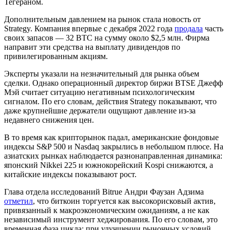
Тегераном.
Дополнительным давлением на рынок стала новость от
Strategy. Компания впервые с декабря 2022 года
продала
часть
своих запасов — 32 BTC на сумму около $2,5 млн. Фирма
направит эти средства на выплату дивидендов по
привилегированным акциям.
Эксперты указали на незначительный для рынка объем
сделки. Однако операционный директор биржи BTSE Джефф
Мэй считает ситуацию негативным психологическим
сигналом. По его словам, действия Strategy показывают, что
даже крупнейшие держатели ощущают давление из-за
недавнего снижения цен.
В то время как крипторынок падал, американские фондовые
индексы S&P 500 и Nasdaq закрылись в небольшом плюсе. На
азиатских рынках наблюдается разнонаправленная динамика:
японский Nikkei 225 и южнокорейский Kospi снижаются, а
китайские индексы показывают рост.
Глава отдела исследований Bitrue Андри Фаузан Адзима
отметил
, что биткоин торгуется как высокорисковый актив,
привязанный к макроэкономическим ожиданиям, а не как
независимый инструмент хеджирования. По его словам, это
временная фаза цикла: при улучшении рыночных условий