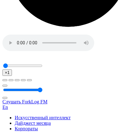
×1
Слушать ForkLog FM
En
Искусственный интеллект
Дайджест месяца
Корпораты