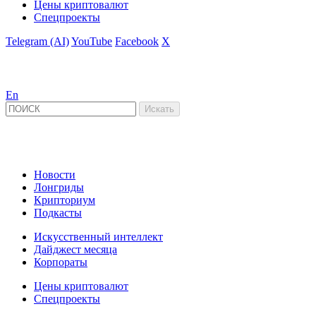
Цены криптовалют
Спецпроекты
Telegram (AI)
YouTube
Facebook
X
En
Новости
Лонгриды
Крипториум
Подкасты
Искусственный интеллект
Дайджест месяца
Корпораты
Цены криптовалют
Спецпроекты