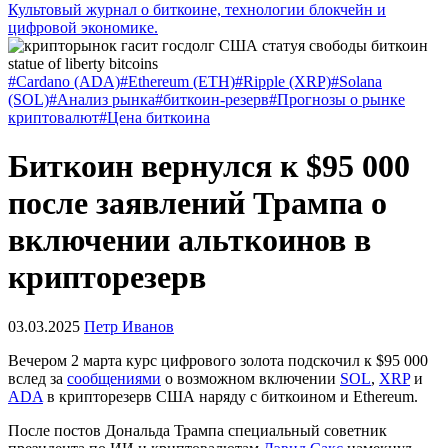
Культовый журнал о биткоине, технологии блокчейн и
цифровой экономике.
#Cardano (ADA)
#Ethereum (ETH)
#Ripple (XRP)
#Solana
(SOL)
#Анализ рынка
#биткоин-резерв
#Прогнозы о рынке
криптовалют
#Цена биткоина
Биткоин вернулся к $95 000
после заявлений Трампа о
включении альткоинов в
крипторезерв
03.03.2025
Петр Иванов
Вечером 2 марта курс цифрового золота подскочил к $95 000
вслед за
сообщениями
о возможном включении
SOL
,
XRP
и
ADA
в крипторезерв США наряду с биткоином и Ethereum.
После постов Дональда Трампа специальный советник