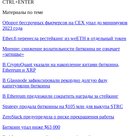
CTRL+ENTER
Материалы по теме
Оборот бессрочных фьючерсов на CEX упал до минимумов
2023 года
Ether.fi перенесла рестейкинг из weETH в отдельный токен
Мнение: снижение волатильности биткоина не означает
«затишье»
В CryptoQuant указали на накопление китами биткоина,
Ethereum и XRP
В Glassnode зафиксировали рекордно долгую фазу
капитуляции биткоина
В Ethereum предложили сократить награды за стейкинг
Strategy продала биткоины на $105 млн для выкупа STRC
ZeroStack предупредила о риске прекращения работы
Биткоин упал ниже $63 000