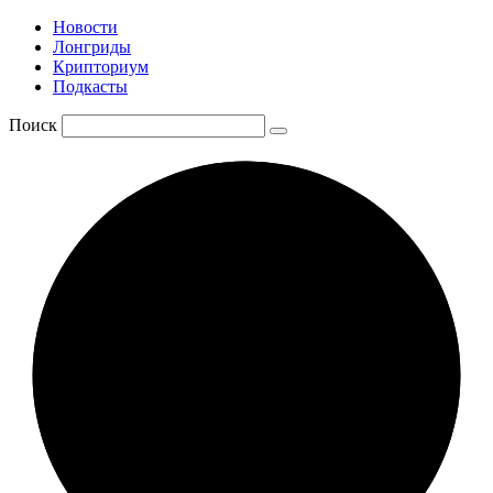
Новости
Лонгриды
Крипториум
Подкасты
Поиск