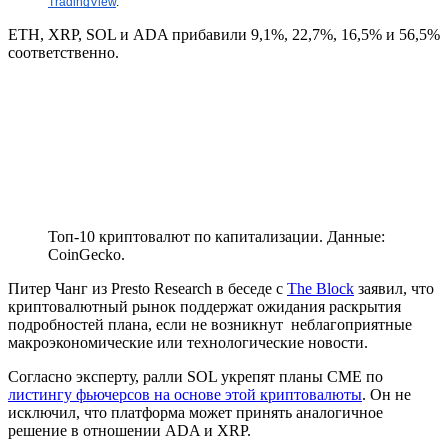
TradingView
.
ETH, XRP, SOL и ADA прибавили 9,1%, 22,7%, 16,5% и 56,5%
соответственно.
Топ-10 криптовалют по капитализации. Данные:
CoinGecko.
Питер Чанг из Presto Research в беседе с
The Block
заявил, что
криптовалютный рынок поддержат ожидания раскрытия
подробностей плана, если не возникнут неблагоприятные
макроэкономические или технологические новости.
Согласно эксперту, ралли SOL укрепят планы
CME
по
листингу фьючерсов на основе этой криптовалюты
. Он не
исключил, что платформа может принять аналогичное
решение в отношении ADA и XRP.