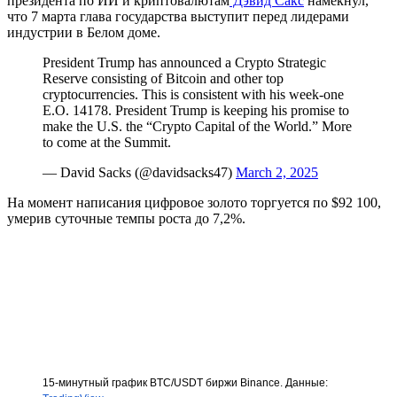
президента по ИИ и криптовалютам
Дэвид Сакс
намекнул,
что 7 марта глава государства выступит перед лидерами
индустрии в Белом доме.
President Trump has announced a Crypto Strategic
Reserve consisting of Bitcoin and other top
cryptocurrencies. This is consistent with his week-one
E.O. 14178. President Trump is keeping his promise to
make the U.S. the “Crypto Capital of the World.” More
to come at the Summit.
— David Sacks (@davidsacks47)
March 2, 2025
На момент написания цифровое золото торгуется по $92 100,
умерив суточные темпы роста до 7,2%.
15-минутный график BTC/USDT биржи Binance. Данные: