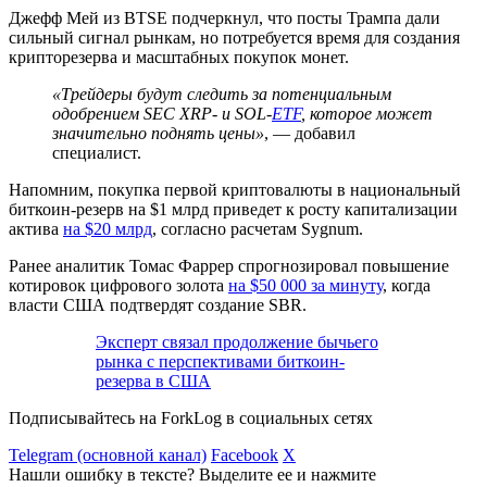
Джефф Мей из BTSE подчеркнул, что посты Трампа дали
сильный сигнал рынкам, но потребуется время для создания
крипторезерва и масштабных покупок монет.
«Трейдеры будут следить за потенциальным
одобрением
SEC
XRP- и SOL-
ETF
, которое может
значительно поднять цены»
, — добавил
специалист.
Напомним, покупка первой криптовалюты в национальный
биткоин-резерв на $1 млрд приведет к росту капитализации
актива
на $20 млрд
, согласно расчетам Sygnum.
Ранее аналитик Томас Фаррер спрогнозировал повышение
котировок цифрового золота
на $50 000 за минуту
, когда
власти США подтвердят создание
SBR
.
Эксперт связал продолжение бычьего
рынка с перспективами биткоин-
резерва в США
Подписывайтесь на ForkLog в социальных сетях
Telegram (основной канал)
Facebook
X
Нашли ошибку в тексте? Выделите ее и нажмите