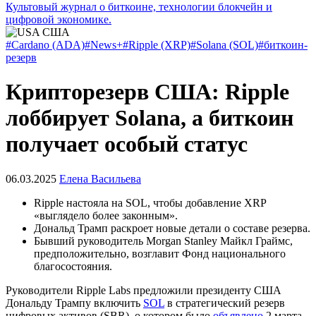
Культовый журнал о биткоине, технологии блокчейн и
цифровой экономике.
#Cardano (ADA)
#News+
#Ripple (XRP)
#Solana (SOL)
#биткоин-
резерв
Крипторезерв США: Ripple
лоббирует Solana, а биткоин
получает особый статус
06.03.2025
Елена Васильева
Ripple настояла на SOL, чтобы добавление XRP
«выглядело более законным».
Дональд Трамп раскроет новые детали о составе резерва.
Бывший руководитель Morgan Stanley Майкл Граймс,
предположительно, возглавит Фонд национального
благосостояния.
Руководители Ripple Labs предложили президенту США
Дональду Трампу включить
SOL
в стратегический резерв
цифровых активов (SBR), о котором было
объявлено
2 марта.