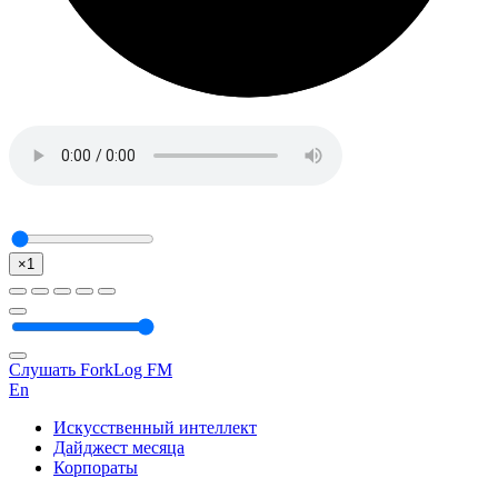
×1
Слушать ForkLog FM
En
Искусственный интеллект
Дайджест месяца
Корпораты