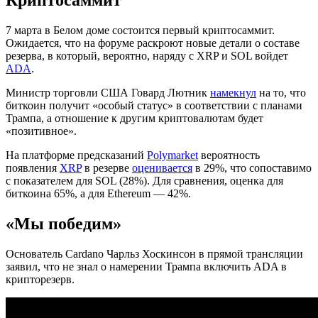
7 марта в Белом доме состоится первый криптосаммит.
Ожидается, что на форуме раскроют новые детали о составе
резерва, в который, вероятно, наряду с XRP и SOL войдет
ADA
.
Министр торговли США Говард Лютник
намекнул
на то, что
биткоин получит «особый статус» в соответствии с планами
Трампа, а отношение к другим криптовалютам будет
«позитивное».
На платформе предсказаний
Polymarket
вероятность
появления
XRP
в резерве
оценивается
в 29%, что сопоставимо
с показателем для SOL (28%). Для сравнения, оценка для
биткоина 65%, а для Ethereum — 42%.
«Мы победим»
Основатель Cardano Чарльз Хоскинсон в прямой трансляции
заявил, что не знал о намерении Трампа включить ADA в
крипторезерв.