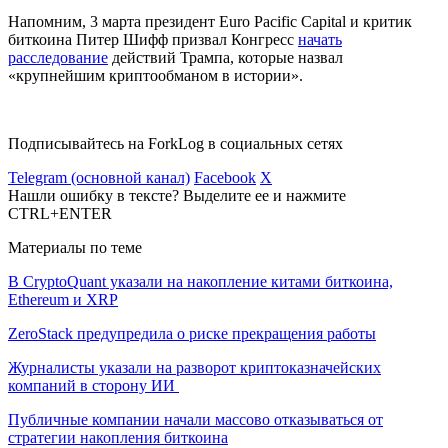
Напомним, 3 марта президент Euro Pacific Capital и критик
биткоина Питер Шифф призвал Конгресс
начать
расследование
действий Трампа, которые назвал
«крупнейшим криптообманом в истории».
Подписывайтесь на ForkLog в социальных сетях
Telegram (основной канал)
Facebook
X
Нашли ошибку в тексте? Выделите ее и нажмите
CTRL+ENTER
Материалы по теме
В CryptoQuant указали на накопление китами биткоина,
Ethereum и XRP
ZeroStack предупредила о риске прекращения работы
Журналисты указали на разворот криптоказначейских
компаний в сторону ИИ
Публичные компании начали массово отказываться от
стратегии накопления биткоина