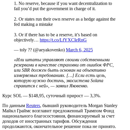
1. No reserve, because if you want decentralization to
fail you’d put the government in charge of it.
2. Or states run their own reserve as a hedge against the
fed making a mistake
3. Or if there has to be a reserve, it’s based on
objectively…
https://t.co/LfYXCIeRnG
— toly ?? (@aeyakovenko)
March 6, 2025
«Или штаты управляют своими собственными
резервами в качестве страховки от ошибок
ФРС
,
или SBR должен быть основан на объективно
измеряемых требованиях. […] Если есть цель,
которую нужно достичь, экосистема Solana
справится с ней», — заявил Яковенко.
Курс SOL — $148,95, суточный прирост — 3,3%.
По данным
Reuters
, бывший руководитель Morgan Stanley
Майкл Граймс возглавит предложенный Трампом Фонд
национального благосостояния, финансируемый за счет
доходов от иностранных тарифов. Обсуждения
продолжаются, окончательное решение пока не принято.