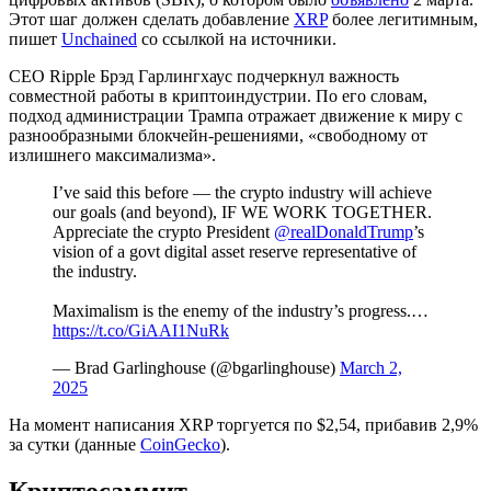
Этот шаг должен сделать добавление
XRP
более легитимным,
пишет
Unchained
со ссылкой на источники.
CEO Ripple Брэд Гарлингхаус подчеркнул важность
совместной работы в криптоиндустрии. По его словам,
подход администрации Трампа отражает движение к миру с
разнообразными блокчейн-решениями, «свободному от
излишнего максимализма».
I’ve said this before — the crypto industry will achieve
our goals (and beyond), IF WE WORK TOGETHER.
Appreciate the crypto President
@realDonaldTrump
’s
vision of a govt digital asset reserve representative of
the industry.
Maximalism is the enemy of the industry’s progress.…
https://t.co/GiAAI1NuRk
— Brad Garlinghouse (@bgarlinghouse)
March 2,
2025
На момент написания XRP торгуется по $2,54, прибавив 2,9%
за сутки (данные
CoinGecko
).
Криптосаммит