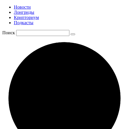
Новости
Лонгриды
Крипториум
Подкасты
Поиск