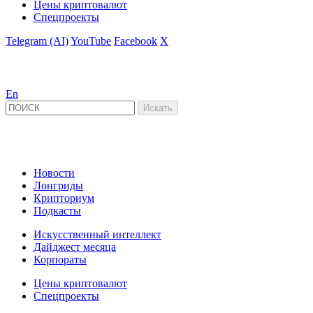
Цены криптовалют
Спецпроекты
Telegram (AI)
YouTube
Facebook
X
En
Новости
Лонгриды
Крипториум
Подкасты
Искусственный интеллект
Дайджест месяца
Корпораты
Цены криптовалют
Спецпроекты