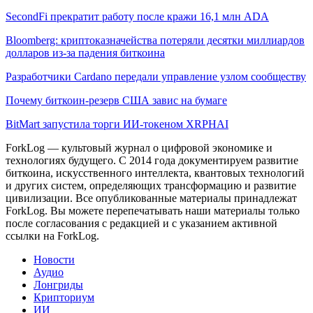
SecondFi прекратит работу после кражи 16,1 млн ADA
Bloomberg: криптоказначейства потеряли десятки миллиардов
долларов из-за падения биткоина
Разработчики Cardano передали управление узлом сообществу
Почему биткоин-резерв США завис на бумаге
BitMart запустила торги ИИ-токеном XRPHAI
ForkLog — культовый журнал о цифровой экономике и
технологиях будущего. С 2014 года документируем развитие
биткоина, искусственного интеллекта, квантовых технологий
и других систем, определяющих трансформацию и развитие
цивилизации.
Все опубликованные материалы принадлежат
ForkLog. Вы можете перепечатывать наши материалы только
после согласования с редакцией и с указанием активной
ссылки на ForkLog.
Новости
Аудио
Лонгриды
Крипториум
ИИ