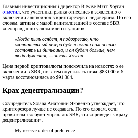
Главный инвестиционный директор Bitwise Мэтт Хоуган
отметил
, что участники рынка отнеслись к заявлению о
включении альткоинов в крипторезерв с недоверием. По его
словам, активы с малой капитализацией в составе SBR
«неоправданно усложнили ситуацию».
«Когда пыль осядет, я подозреваю, что
окончательный резерв будет почти полностью
состоять из биткоина, и он будет больше, чем
люди думают», — заявил Хоуган.
Цена первой криптовалюты подскочила на новостях о ее
включении в SBR, но затем опустилась ниже $83 000 и 6
марта восстановилась до $91 384.
Крах децентрализации?
Соучредитель Solana Анатолий Яковенко утверждает, что
крипторезерв лучше не создавать. По его словам, если
правительство будет управлять SBR, это «приведет к краху
децентрализации».
My reserve order of preference