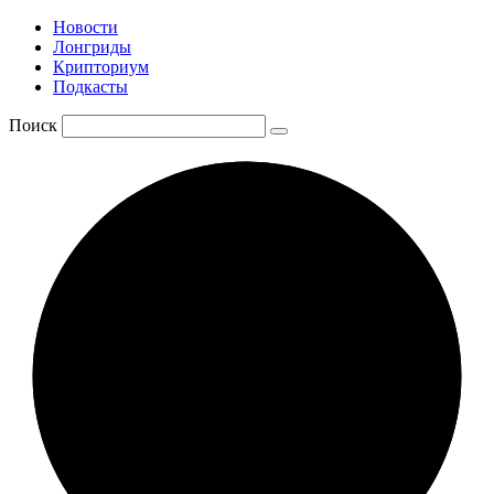
Новости
Лонгриды
Крипториум
Подкасты
Поиск