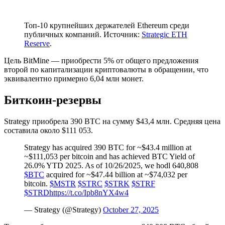
Топ-10 крупнейших держателей Ethereum среди
публичных компаний. Источник:
Strategic ETH
Reserve
.
Цель BitMine — приобрести 5% от общего предложения
второй по капитализации криптовалюты в обращении, что
эквивалентно примерно 6,04 млн монет.
Биткоин-резервы
Strategy приобрела 390 BTC на сумму $43,4 млн. Средняя цена
составила около $111 053.
Strategy has acquired 390 BTC for ~$43.4 million at
~$111,053 per bitcoin and has achieved BTC Yield of
26.0% YTD 2025. As of 10/26/2025, we hodl 640,808
$BTC
acquired for ~$47.44 billion at ~$74,032 per
bitcoin.
$MSTR
$STRC
$STRK
$STRF
$STRD
https://t.co/Ipb8nYX4w4
— Strategy (@Strategy)
October 27, 2025