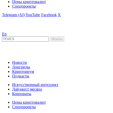
Цены криптовалют
Спецпроекты
Telegram (AI)
YouTube
Facebook
X
En
Новости
Лонгриды
Крипториум
Подкасты
Искусственный интеллект
Дайджест месяца
Корпораты
Цены криптовалют
Спецпроекты