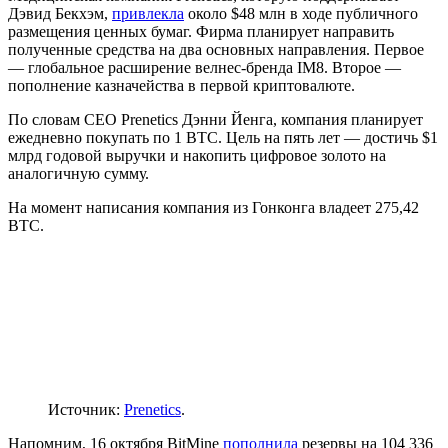
Дэвид Бекхэм,
привлекла
около $48 млн в ходе публичного
размещения ценных бумаг. Фирма планирует направить
полученные средства на два основных направления. Первое
— глобальное расширение
велнес-бренда
IM8. Второе —
пополнение казначейства в первой криптовалюте.
По словам CEO Prenetics Дэнни Йенга, компания планирует
ежедневно покупать по 1 BTC. Цель на пять лет — достичь $1
млрд годовой выручки и накопить цифровое золото на
аналогичную сумму.
На момент написания компания из Гонконга владеет 275,42
BTC.
Источник:
Prenetics
.
Напомним, 16 октября BitMine
пополнила
резервы на 104 336