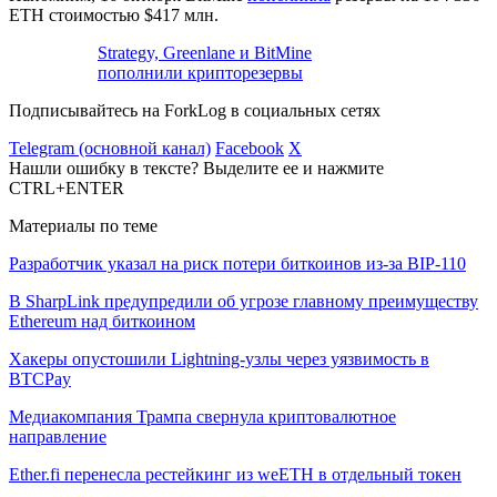
ETH стоимостью $417 млн.
Strategy, Greenlane и BitMine
пополнили крипторезервы
Подписывайтесь на ForkLog в социальных сетях
Telegram (основной канал)
Facebook
X
Нашли ошибку в тексте? Выделите ее и нажмите
CTRL+ENTER
Материалы по теме
Разработчик указал на риск потери биткоинов из-за BIP-110
В SharpLink предупредили об угрозе главному преимуществу
Ethereum над биткоином
Хакеры опустошили Lightning-узлы через уязвимость в
BTCPay
Медиакомпания Трампа свернула криптовалютное
направление
Ether.fi перенесла рестейкинг из weETH в отдельный токен