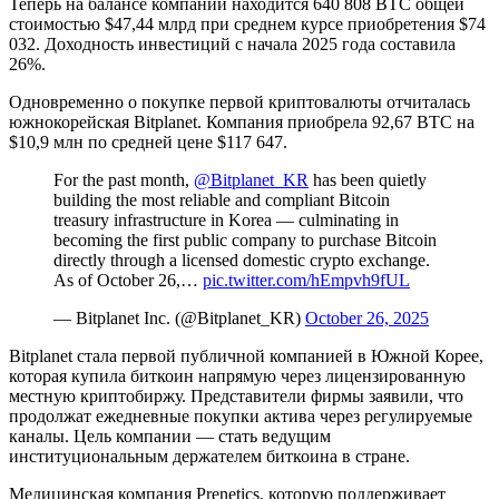
Теперь на балансе компании находится 640 808 BTC общей
стоимостью $47,44 млрд при среднем курсе приобретения $74
032. Доходность инвестиций с начала 2025 года составила
26%.
Одновременно о покупке первой криптовалюты отчиталась
южнокорейская Bitplanet. Компания приобрела 92,67 BTC на
$10,9 млн по средней цене $117 647.
For the past month,
@Bitplanet_KR
has been quietly
building the most reliable and compliant Bitcoin
treasury infrastructure in Korea — culminating in
becoming the first public company to purchase Bitcoin
directly through a licensed domestic crypto exchange.
As of October 26,…
pic.twitter.com/hEmpvh9fUL
— Bitplanet Inc. (@Bitplanet_KR)
October 26, 2025
Bitplanet стала первой публичной компанией в Южной Корее,
которая купила биткоин напрямую через лицензированную
местную криптобиржу. Представители фирмы заявили, что
продолжат ежедневные покупки актива через регулируемые
каналы. Цель компании — стать ведущим
институциональным держателем биткоина в стране.
Медицинская компания Prenetics, которую поддерживает