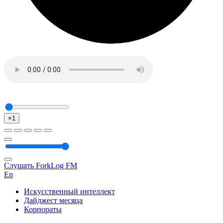
×1
Слушать ForkLog FM
En
Искусственный интеллект
Дайджест месяца
Корпораты