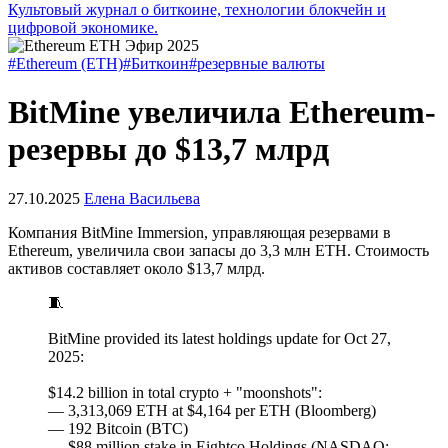
Культовый журнал о биткоине, технологии блокчейн и
цифровой экономике.
#Ethereum (ETH)
#Биткоин
#резервные валюты
BitMine увеличила Ethereum-
резервы до $13,7 млрд
27.10.2025
Елена Васильева
Компания BitMine Immersion, управляющая резервами в
Ethereum, увеличила свои запасы до 3,3 млн ETH. Стоимость
активов составляет около $13,7 млрд.
🧵
BitMine provided its latest holdings update for Oct 27,
2025:
$14.2 billion in total crypto + "moonshots":
— 3,313,069 ETH at $4,164 per ETH (Bloomberg)
— 192 Bitcoin (BTC)
— $88 million stake in Eightco Holdings (NASDAQ: