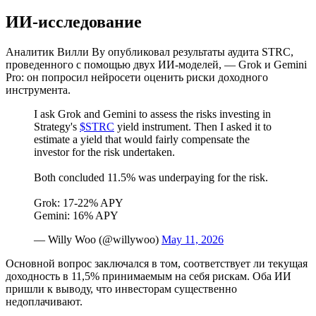
ИИ-исследование
Аналитик Вилли Ву опубликовал результаты аудита STRC,
проведенного с помощью двух ИИ-моделей, — Grok и Gemini
Pro: он попросил нейросети оценить риски доходного
инструмента.
I ask Grok and Gemini to assess the risks investing in
Strategy's
$STRC
yield instrument. Then I asked it to
estimate a yield that would fairly compensate the
investor for the risk undertaken.
Both concluded 11.5% was underpaying for the risk.
Grok: 17-22% APY
Gemini: 16% APY
— Willy Woo (@willywoo)
May 11, 2026
Основной вопрос заключался в том, соответствует ли текущая
доходность в 11,5% принимаемым на себя рискам. Оба ИИ
пришли к выводу, что инвесторам существенно
недоплачивают.