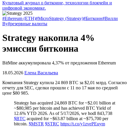
Культовый журнал о биткоине, технологии блокчейн и
цифровой экономике.
#Ethereum (ETH)
#MicroStrategy (Strategy)
#Биткоин
#Вилли
Ву
#резервные валюты
Strategy накопила 4%
эмиссии биткоина
BitMine аккумулировала 4,37% от предложения Ethereum
18.05.2026
Елена Васильева
Компания Strategy купила 24 869 BTC за $2,01 млрд. Согласно
отчету для
SEC
, сделки прошли с 11 по 17 мая по средней
цене $80 985.
Strategy has acquired 24,869 BTC for ~$2.01 billion at
~$80,985 per bitcoin and has achieved BTC Yield of
12.6% YTD 2026. As of 5/17/2026, we hodl 843,738
$BTC
acquired for ~$63.87 billion at ~$75,700 per
bitcoin.
$MSTR
$STRC
https://t.co/y1zvePEuym