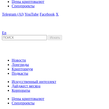
Цены криптовалют
Спецпроекты
Telegram (AI)
YouTube
Facebook
X
En
Новости
Лонгриды
Крипториум
Подкасты
Искусственный интеллект
Дайджест месяца
Корпораты
Цены криптовалют
Спецпроекты