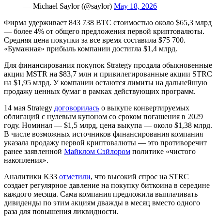
— Michael Saylor (@saylor)
May 18, 2026
Фирма удерживает 843 738 BTC стоимостью около $65,3 млрд
— более 4% от общего предложения первой криптовалюты.
Средняя цена покупки за все время составила $75 700.
«Бумажная» прибыль компании достигла $1,4 млрд.
Для финансирования покупок Strategy продала обыкновенные
акции MSTR на $83,7 млн и привилегированные акции STRC
на $1,95 млрд. У компании остаются лимиты на дальнейшую
продажу ценных бумаг в рамках действующих программ.
14 мая Strategy
договорилась
о выкупе конвертируемых
облигаций с нулевым купоном со сроком погашения в 2029
году. Номинал — $1,5 млрд, цена выкупа — около $1,38 млрд.
В числе возможных источников финансирования компания
указала продажу первой криптовалюты — это противоречит
ранее заявленной
Майклом Сэйлором
политике «чистого
накопления».
Аналитики K33
отметили
, что высокий спрос на STRC
создает регулярное давление на покупку биткоина в середине
каждого месяца. Сама компания предложила выплачивать
дивиденды по этим акциям дважды в месяц вместо одного
раза для повышения ликвидности.