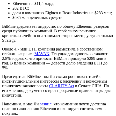
Ethereum на $11,5 млрд;
202 BTC;
доли в компаниях Eightco и Beast Industries на $283 млн;
$685 млн денежных средств.
BitMine удерживает лидерство по объему Ethereum-резервов
среди публичных компаний. В глобальном рейтинге
криптоказначейств она занимает второе место, уступая только
Strategy.
Около 4,7 млн ETH компания разместила в собственном
стейкинг-сервисе
MAVAN
. Текущая доходность составляет
2,8% годовых, что приносит BitMine примерно $289 млн в
год. В планах компании — довести долю владения ETH до
5%.
Председатель BitMine Том Ли связал рост показателей с
институциональным интересом к блокчейну и возможным
принятием законопроекта
CLARITY Act
в Сенате США. По
его мнению, документ создаст прозрачные правила игры для
индустрии.
Напомним, в мае Ли
заявил
, что компания почти достигла
цели по накоплению Ethereum и планирует снизить темпы
покупок.