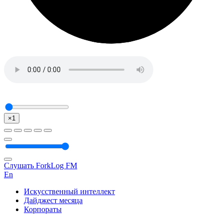
×1
Слушать ForkLog FM
En
Искусственный интеллект
Дайджест месяца
Корпораты