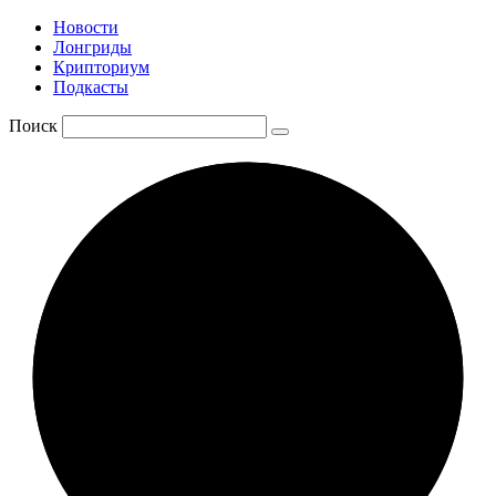
Новости
Лонгриды
Крипториум
Подкасты
Поиск