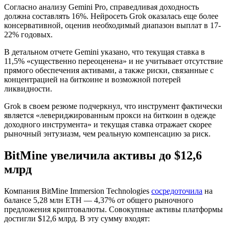
Согласно анализу Gemini Pro, справедливая доходность
должна составлять 16%. Нейросеть Grok оказалась еще более
консервативной, оценив необходимый диапазон выплат в 17-
22% годовых.
В детальном отчете Gemini указано, что текущая ставка в
11,5% «существенно переоценена» и не учитывает отсутствие
прямого обеспечения активами, а также риски, связанные с
концентрацией на биткоине и возможной потерей
ликвидности.
Grok в своем резюме подчеркнул, что инструмент фактически
является «левериджированным прокси на биткоин в одежде
доходного инструмента» и текущая ставка отражает скорее
рыночный энтузиазм, чем реальную компенсацию за риск.
BitMine увеличила активы до $12,6
млрд
Компания BitMine Immersion Technologies
сосредоточила
на
балансе 5,28 млн ETH — 4,37% от общего рыночного
предложения криптовалюты. Совокупные активы платформы
достигли $12,6 млрд. В эту сумму входят: