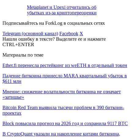
Metaplanet и Upexi отчитались об
убытках из-за криптопереоценки
Подписывайтесь на ForkLog в социальных сетях
Telegram (основной канал)
Facebook
X
Нашли ошибку в тексте? Выделите ее и нажмите
CTRL+ENTER
Материалы по теме
Ether.fi перенесла рестейкинг из weETH в отдельный токен
Падение биткоина принесло MARA квартальный убыток в
$611 млн
Мнение: снижение волатильности биткоина не означает
«затишье»
Bitcoin Red Team выявила тысячи проблем в 390 биткоин-
проектах
Block повысила прогноз на 2026 год и сохранила 9117 BTC
В CryptoQuant указали на накопление китами биткоина,