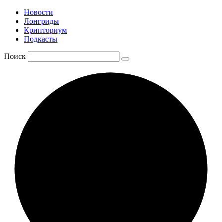
Новости
Лонгриды
Крипториум
Подкасты
Поиск