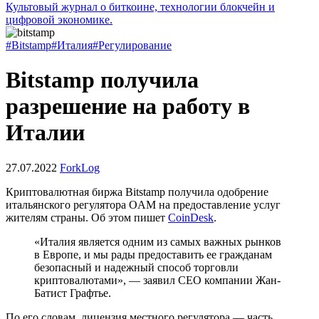
Культовый журнал о биткоине, технологии блокчейн и
цифровой экономике.
#Bitstamp
#Италия
#Регулирование
Bitstamp получила
разрешение на работу в
Италии
27.07.2022
ForkLog
Криптовалютная биржа Bitstamp получила одобрение
итальянского регулятора
OAM
на предоставление услуг
жителям страны. Об этом пишет
CoinDesk
.
«Италия является одним из самых важных рынков
в Европе, и мы рады предоставить ее гражданам
безопасный и надежный способ торговли
криптовалютами», — заявил CEO компании Жан-
Батист Графтье.
По его словам, лицензия местного регулятора — часть