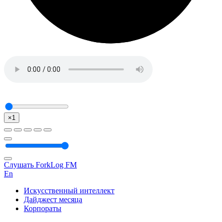
×1
Слушать ForkLog FM
En
Искусственный интеллект
Дайджест месяца
Корпораты