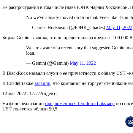
Ее распространил в том числе глава IOHK Чарльз Хоскинсон. По
No we've already moved on from that. Feels like it's in t
— Charles Hoskinson (@IOHK_Charles)
May 11, 2022
Биржа Gemini заявила, что не предоставляла кредит в 100 000
We are aware of a recent story that suggested Gemini made
loan.
— Gemini (@Gemini)
May 11, 2022
В BlackRock назвали слухи о ее причастности к обвалу UST «к
В Citadel также
заявили
, что компания не торгует стейблкоина
12 мая 2022 | 17:27
Апдейт:
На фоне реализации
предложенных Terraform Labs мер
по спасе
UST торгуется вблизи $0,5.