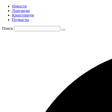
Новости
Лонгриды
Крипториум
Подкасты
Поиск