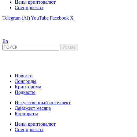
Цены криптовалют
Спецпроекты
Telegram (AI)
YouTube
Facebook
X
En
Новости
Лонгриды
Крипториум
Подкасты
Искусственный интеллект
Дайджест месяца
Корпораты
Цены криптовалют
Спецпроекты