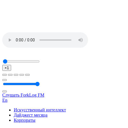
×1
Слушать ForkLog FM
En
Искусственный интеллект
Дайджест месяца
Корпораты