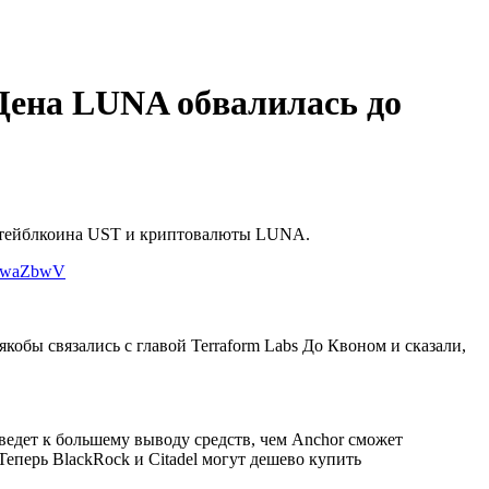
 Цена LUNA обвалилась до
о стейблкоина UST и криптовалюты LUNA.
kjfwaZbwV
кобы связались с главой Terraform Labs До Квоном и сказали,
ведет к большему выводу средств, чем Anchor сможет
еперь BlackRock и Citadel могут дешево купить