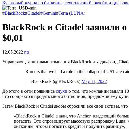
Культовый журнал о биткоине, технологии блокчейн и цифров
#BlackRock
#Citadel
#Gemini
#Terra (LUNA)
BlackRock и Citadel заявили 
$0,01
12.05.2022
nts
Управляющая активами компания BlackRock и хедж-фонд Citade
Rumors that we had a role in the collapse of UST are cat
— BlackRock (@BlackRock)
May 11, 2022
До этого в сети появились
слухи
о том, что компании заняли 10
что собираются продать много биткоинов, предложив ему куп
Затем BlackRock и Citadel якобы сбросили все свои активы, ч
«BlackRock и Citadel знали, что Anchor, владеющий бол
погасить. Это спровоцирует массовую распродажу Luna, ч
биткоины, чтобы погасить кредит и получить разницу», 