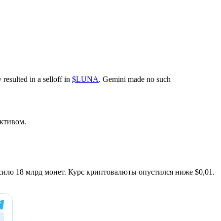
resulted in a selloff in
$LUNA
. Gemini made no such
активом.
ло 18 млрд монет. Курс криптовалюты опустился ниже $0,01.