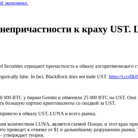
ой экономике.
о непричастности к краху UST.
l Securities отрицают причастность к обвалу алгоритмическог
egorically false. In fact, BlackRock does not trade UST.
https://t.co/0
0 000 ВТС у биржи Gemini и обменяли 25 000 ВТС на UST. Они я
ить большую партию криптовалюты со скидкой за UST.
то привело к обвалу UST, LUNA и всего рынка.
ьшим количеством LUNA, является схемой Понци, и этот крах при
то приведет к отвязке от $1 и дальнейшему разрушению рынка. Т
— утверждает теория.