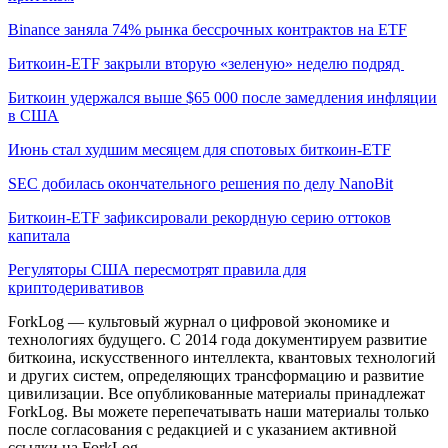
Binance заняла 74% рынка бессрочных контрактов на ETF
Биткоин-ETF закрыли вторую «зеленую» неделю подряд
Биткоин удержался выше $65 000 после замедления инфляции
в США
Июнь стал худшим месяцем для спотовых биткоин-ETF
SEC добилась окончательного решения по делу NanoBit
Биткоин-ETF зафиксировали рекордную серию оттоков
капитала
Регуляторы США пересмотрят правила для
криптодеривативов
ForkLog — культовый журнал о цифровой экономике и
технологиях будущего. С 2014 года документируем развитие
биткоина, искусственного интеллекта, квантовых технологий
и других систем, определяющих трансформацию и развитие
цивилизации.
Все опубликованные материалы принадлежат
ForkLog. Вы можете перепечатывать наши материалы только
после согласования с редакцией и с указанием активной
ссылки на ForkLog.