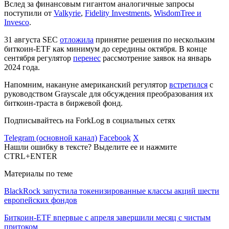
Вслед за финансовым гигантом аналогичные запросы
поступили от
Valkyrie
,
Fidelity Investments
,
WisdomTree и
Invesco
.
31 августа SEC
отложила
принятие решения по нескольким
биткоин-ETF как минимум до середины октября. В конце
сентября регулятор
перенес
рассмотрение заявок на январь
2024 года.
Напомним, накануне американский регулятор
встретился
с
руководством Grayscale для обсуждения преобразования их
биткоин-траста в биржевой фонд.
Подписывайтесь на ForkLog в социальных сетях
Telegram (основной канал)
Facebook
X
Нашли ошибку в тексте? Выделите ее и нажмите
CTRL+ENTER
Материалы по теме
BlackRock запустила токенизированные классы акций шести
европейских фондов
Биткоин-ETF впервые с апреля завершили месяц с чистым
притоком