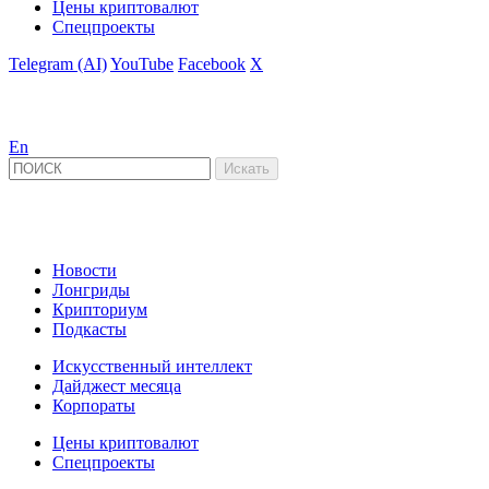
Цены криптовалют
Спецпроекты
Telegram (AI)
YouTube
Facebook
X
En
Новости
Лонгриды
Крипториум
Подкасты
Искусственный интеллект
Дайджест месяца
Корпораты
Цены криптовалют
Спецпроекты