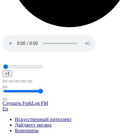
×1
Слушать ForkLog FM
En
Искусственный интеллект
Дайджест месяца
Корпораты