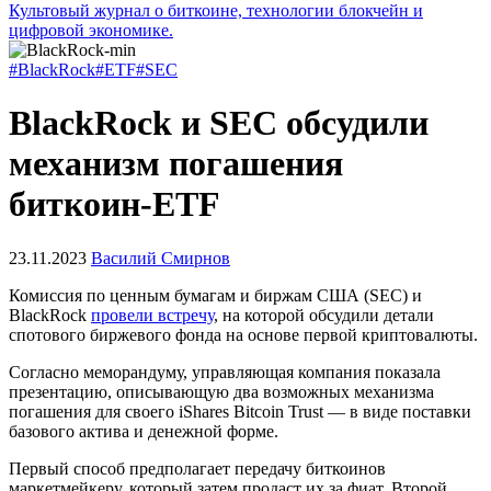
Культовый журнал о биткоине, технологии блокчейн и
цифровой экономике.
#BlackRock
#ETF
#SEC
BlackRock и SEC обсудили
механизм погашения
биткоин-ETF
23.11.2023
Василий Смирнов
Комиссия по ценным бумагам и биржам США (SEC) и
BlackRock
провели встречу
, на которой обсудили детали
спотового биржевого фонда на основе первой криптовалюты.
Согласно меморандуму, управляющая компания показала
презентацию, описывающую два возможных механизма
погашения для своего iShares Bitcoin Trust — в виде поставки
базового актива и денежной форме.
Первый способ предполагает передачу биткоинов
маркетмейкеру, который затем продаст их за фиат. Второй