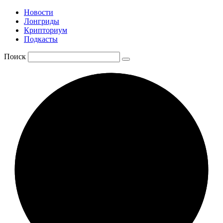
Новости
Лонгриды
Крипториум
Подкасты
Поиск