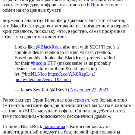
означает передачу цифровых активов из
ETF
инвестору в
обмен на его ценные бумаги.
Биржевой аналитик Bloomberg Джеймс Сейффарт отметил,
что BlackRock предпочитает вариант с погашением в первой
криптовалюте, поскольку «это, вероятно, самая прозрачная
структура для них и клиентов».
Looks like
@BlackRock
also met with SEC! There’s a
couple slides in relation to in-kind vs cash creation.
Based on this it looks like BlackRock prefers in-kind
for their
#bitcoin
ETF (makes sense as its probably
cleanest structure for them & end investors)
h/t
@btcNLNico
https://t.co/AK0XspL4zJ
pic.twitter.com/eeuUT9T5mn
— James Seyffart (@JSeyff)
November 22, 2023
Ранее эксперт Эрик Балчунас
подчеркнул
, что большинство
эмитентов биткоин-фондов предпочитают выплаты в базовом
активе, но SEC выступает за фиат. Он назвал дебаты на эту
тему последним «подсюжетом бесконечной драмы».
15 июня BlackRock
направила
в Комиссия заявку на
инвестиционный продукт на базе первой криптовалюты.