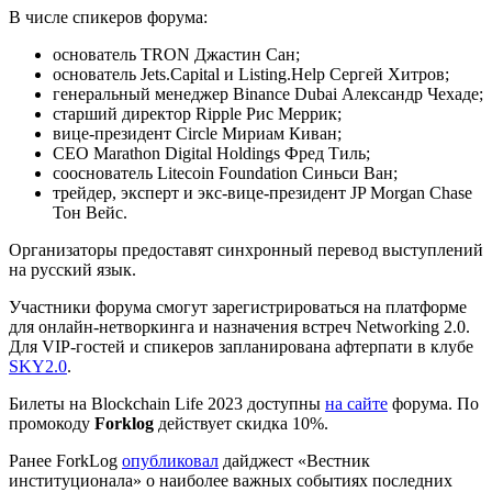
В числе спикеров форума:
основатель TRON Джастин Сан;
основатель Jets.Capital и Listing.Help Сергей Хитров;
генеральный менеджер Binance Dubai Александр Чехаде;
старший директор Ripple Рис Меррик;
вице-президент Circle Мириам Киван;
CEO Marathon Digital Holdings Фред Тиль;
сооснователь Litecoin Foundation Синьси Ван;
трейдер, эксперт и экс-вице-президент JP Morgan Chase
Тон Вейс.
Организаторы предоставят синхронный перевод выступлений
на русский язык.
Участники форума смогут зарегистрироваться на платформе
для онлайн-нетворкинга и назначения встреч Networking 2.0.
Для VIP-гостей и спикеров запланирована афтерпати в клубе
SKY2.0
.
Билеты на Blockchain Life 2023 доступны
на сайте
форума. По
промокоду
Forklog
действует скидка 10%.
Ранее ForkLog
опубликовал
дайджест «Вестник
институционала» о наиболее важных событиях последних