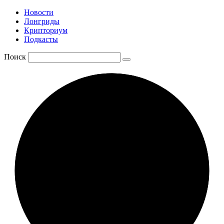
Новости
Лонгриды
Крипториум
Подкасты
Поиск