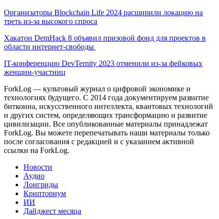
Организаторы Blockchain Life 2024 расширили локацию на
треть из-за высокого спроса
Хакатон DemHack 8 объявил призовой фонд для проектов в
области интернет-свободы
IT-конференцию DevTernity 2023 отменили из-за фейковых
женщин-участниц
ForkLog — культовый журнал о цифровой экономике и
технологиях будущего. С 2014 года документируем развитие
биткоина, искусственного интеллекта, квантовых технологий
и других систем, определяющих трансформацию и развитие
цивилизации.
Все опубликованные материалы принадлежат
ForkLog. Вы можете перепечатывать наши материалы только
после согласования с редакцией и с указанием активной
ссылки на ForkLog.
Новости
Аудио
Лонгриды
Крипториум
ИИ
Дайджест месяца