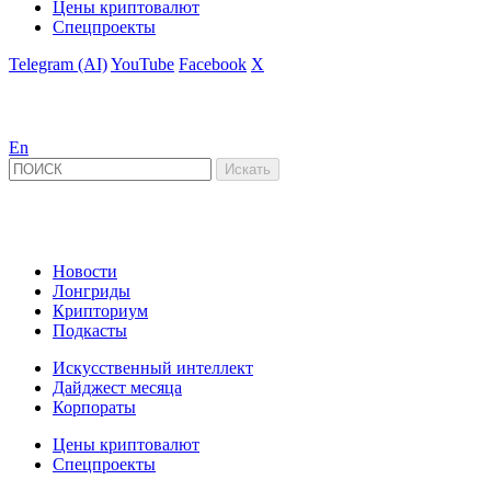
Цены криптовалют
Спецпроекты
Telegram (AI)
YouTube
Facebook
X
En
Новости
Лонгриды
Крипториум
Подкасты
Искусственный интеллект
Дайджест месяца
Корпораты
Цены криптовалют
Спецпроекты