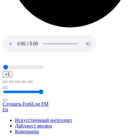
×1
Слушать ForkLog FM
En
Искусственный интеллект
Дайджест месяца
Корпораты