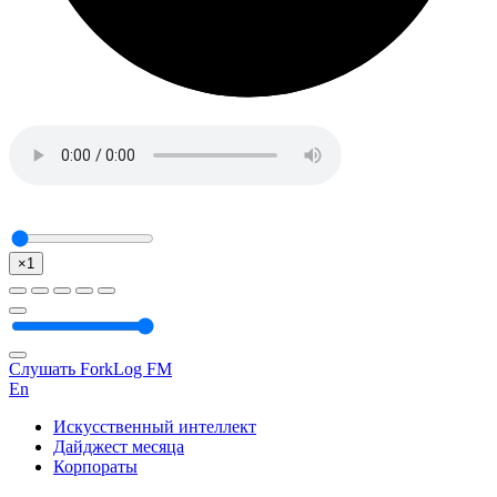
×1
Слушать ForkLog FM
En
Искусственный интеллект
Дайджест месяца
Корпораты