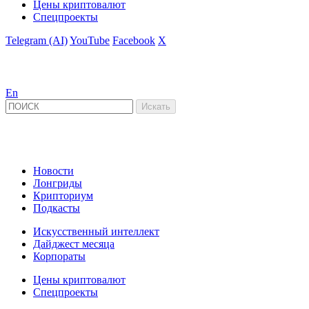
Цены криптовалют
Спецпроекты
Telegram (AI)
YouTube
Facebook
X
En
Новости
Лонгриды
Крипториум
Подкасты
Искусственный интеллект
Дайджест месяца
Корпораты
Цены криптовалют
Спецпроекты