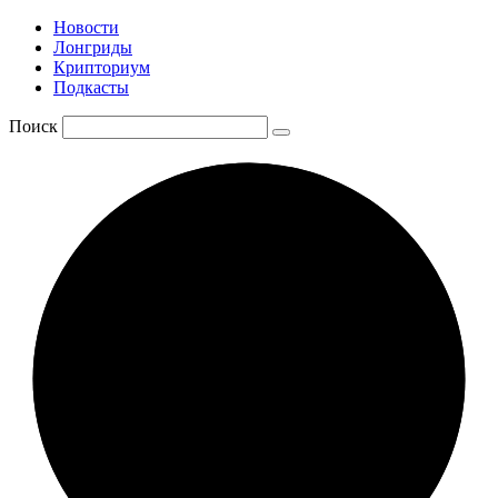
Новости
Лонгриды
Крипториум
Подкасты
Поиск