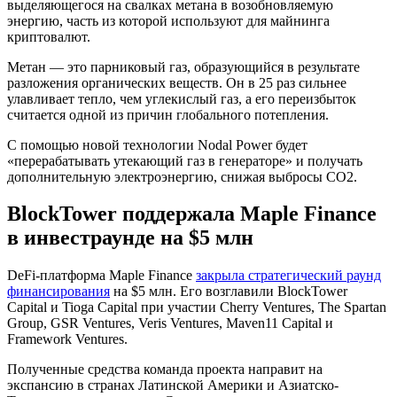
выделяющегося на свалках метана в возобновляемую
энергию, часть из которой используют для майнинга
криптовалют.
Метан — это парниковый газ, образующийся в результате
разложения органических веществ. Он в 25 раз сильнее
улавливает тепло, чем углекислый газ, а его переизбыток
считается одной из причин глобального потепления.
С помощью новой технологии Nodal Power будет
«перерабатывать утекающий газ в генераторе» и получать
дополнительную электроэнергию, снижая выбросы CO2.
BlockTower поддержала Maple Finance
в инвестраунде на $5 млн
DeFi-платформа Maple Finance
закрыла стратегический раунд
финансирования
на $5 млн. Его возглавили BlockTower
Capital и Tioga Capital при участии Cherry Ventures, The Spartan
Group, GSR Ventures, Veris Ventures, Maven11 Capital и
Framework Ventures.
Полученные средства команда проекта направит на
экспансию в странах Латинской Америки и Азиатско-