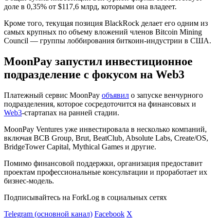
доле в 0,35% от $117,6 млрд, которыми она владеет.
Кроме того, текущая позиция BlackRock делает его одним из
самых крупных по объему вложений членов Bitcoin Mining
Council — группы лоббирования биткоин-индустрии в США.
MoonPay запустил инвестиционное
подразделение с фокусом на Web3
Платежный сервис MoonPay
объявил
о запуске венчурного
подразделения, которое сосредоточится на финансовых и
Web3
-стартапах на ранней стадии.
MoonPay Ventures уже инвестировала в несколько компаний,
включая BCB Group, Brut, BeatClub, Absolute Labs, Create/OS,
BridgeTower Capital, Mythical Games и другие.
Помимо финансовой поддержки, организация предоставит
проектам профессиональные консультации и проработает их
бизнес-модель.
Подписывайтесь на ForkLog в социальных сетях
Telegram (основной канал)
Facebook
X