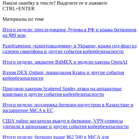
Нашли ошибку в тексте? Выделите ее и нажмите
CTRL+ENTER
Материалы по теме
Итоги недели: преследование Дурова в РФ и кража биткоинов
на $89 млн
Разоблачение «криптоакадемии» в Украине, кража сид-фраз из
галереи смартфона и другие события кибербезопасности
Итоги недели: закрытие BitMEX и модели-хакеры OpenAI
Взлом DEX Ostium, ликвидация Kratos и другие события
кибербезопасности
Приговор хакерам Scattered Spider, атаки на аппаратные
кошельки и другие события кибербезопасности
Итоги недели: поддержка биткоин-индустрии в Казахстане и
расширение MiCA в ЕС
США тайно заплатили выкуп в биткоине, VPN-сервисы
уличили в шпионаже и другие события кибербезопасности
Итоги недели: биткоин выше $62 500 и MiCA для