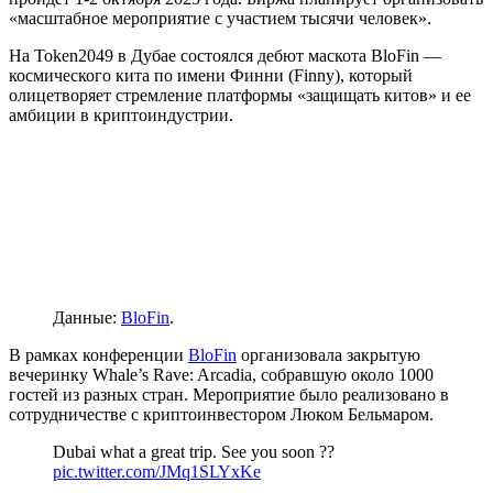
«масштабное мероприятие с участием тысячи человек».
На Token2049 в Дубае состоялся дебют маскота BloFin ―
космического кита по имени Финни (Finny), который
олицетворяет стремление платформы «защищать китов» и ее
амбиции в криптоиндустрии.
Данные:
BloFin
.
В рамках конференции
BloFin
организовала закрытую
вечеринку Whale’s Rave: Arcadia, собравшую около 1000
гостей из разных стран. Мероприятие было реализовано в
сотрудничестве с криптоинвестором Люком Бельмаром.
Dubai what a great trip. See you soon ??
pic.twitter.com/JMq1SLYxKe