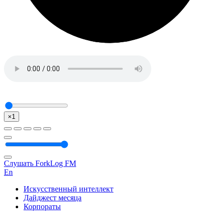
×1
Слушать ForkLog FM
En
Искусственный интеллект
Дайджест месяца
Корпораты