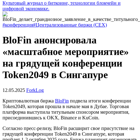
Культовый журнал о биткоине, технологии блокчейн и
цифровой экономике.
#конференция
#Централизованные биржи (CEX)
BloFin анонсировала
«масштабное мероприятие»
на грядущей конференции
Token2049 в Сингапуре
12.05.2025
ForkLog
Криптовалютная биржа
BloFin
подвела итоги конференции
Token2049, которая прошла в начале мая в Дубае. Торговая
платформа выступила титульным спонсором мероприятия,
присоединившись к OKX, Binance и KuCoin.
Согласно пресс-релизу, BloFin расширит свое присутствие на
грядущей конференции Token2049 в Сингапуре, которая
пройдет 1-2 октября 2025 года. Биржа планирует организовать