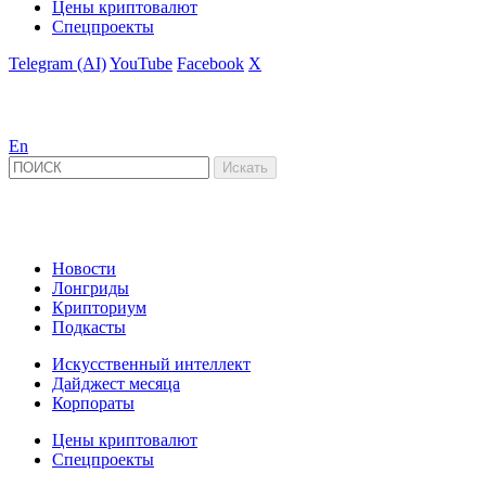
Цены криптовалют
Спецпроекты
Telegram (AI)
YouTube
Facebook
X
En
Новости
Лонгриды
Крипториум
Подкасты
Искусственный интеллект
Дайджест месяца
Корпораты
Цены криптовалют
Спецпроекты