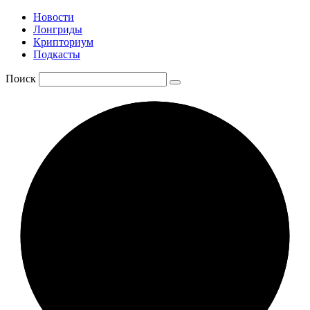
Новости
Лонгриды
Крипториум
Подкасты
Поиск