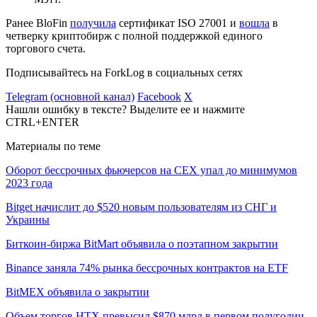
Ранее BloFin
получила
сертификат ISO 27001 и
вошла
в
четверку криптобирж с полной поддержкой единого
торгового счета.
Подписывайтесь на ForkLog в социальных сетях
Telegram (основной канал)
Facebook
X
Нашли ошибку в тексте? Выделите ее и нажмите
CTRL+ENTER
Материалы по теме
Оборот бессрочных фьючерсов на CEX упал до минимумов
2023 года
Bitget начислит до $520 новым пользователям из СНГ и
Украины
Биткоин-биржа BitMart объявила о поэтапном закрытии
Binance заняла 74% рынка бессрочных контрактов на ETF
BitMEX объявила о закрытии
Объем торгов HTX превысил $870 млрд в первом полугодии