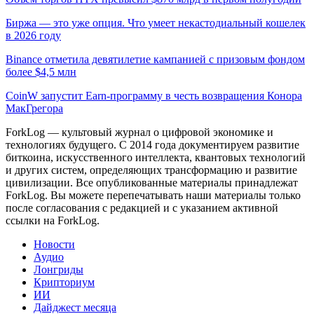
Биржа — это уже опция. Что умеет некастодиальный кошелек
в 2026 году
Binance отметила девятилетие кампанией с призовым фондом
более $4,5 млн
CoinW запустит Earn-программу в честь возвращения Конора
МакГрегора
ForkLog — культовый журнал о цифровой экономике и
технологиях будущего. С 2014 года документируем развитие
биткоина, искусственного интеллекта, квантовых технологий
и других систем, определяющих трансформацию и развитие
цивилизации.
Все опубликованные материалы принадлежат
ForkLog. Вы можете перепечатывать наши материалы только
после согласования с редакцией и с указанием активной
ссылки на ForkLog.
Новости
Аудио
Лонгриды
Крипториум
ИИ
Дайджест месяца