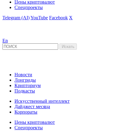
Цены криптовалют
Спецпроекты
Telegram (AI)
YouTube
Facebook
X
En
Новости
Лонгриды
Крипториум
Подкасты
Искусственный интеллект
Дайджест месяца
Корпораты
Цены криптовалют
Спецпроекты