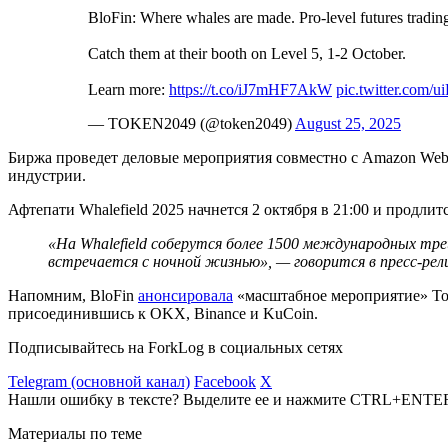
BloFin: Where whales are made. Pro-level futures trading.
Catch them at their booth on Level 5, 1-2 October.
Learn more:
https://t.co/iJ7mHF7AkW
pic.twitter.com/
— TOKEN2049 (@token2049)
August 25, 2025
Биржа проведет деловые мероприятия совместно с Amazon Web S
индустрии.
Афтепати Whalefield 2025 начнется 2 октября в 21:00 и продл
«На Whalefield соберутся более 1500 международных тре
встречается с ночной жизнью»‎, — говорится в пресс-рели
Напомним, BloFin
анонсировала
«масштабное мероприятие» Tok
присоединившись к OKX, Binance и KuCoin.
Подписывайтесь на ForkLog в социальных сетях
Telegram (основной канал)
Facebook
X
Нашли ошибку в тексте? Выделите ее и нажмите CTRL+ENTE
Материалы по теме