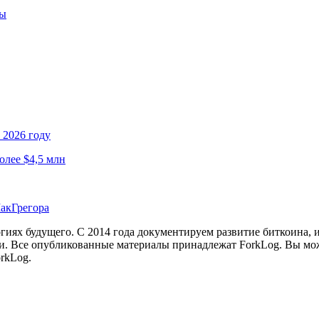
ны
 2026 году
олее $4,5 млн
МакГрегора
иях будущего. С 2014 года документируем развитие биткоина, 
и.
Все опубликованные материалы принадлежат ForkLog. Вы мож
rkLog.