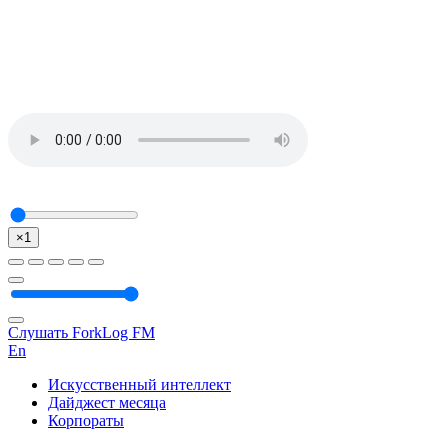
×1
Слушать ForkLog FM
En
Искусственный интеллект
Дайджест месяца
Корпораты