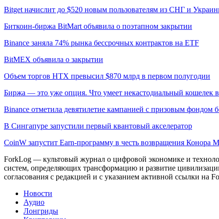
Bitget начислит до $520 новым пользователям из СНГ и Украи
Биткоин-биржа BitMart объявила о поэтапном закрытии
Binance заняла 74% рынка бессрочных контрактов на ETF
BitMEX объявила о закрытии
Объем торгов HTX превысил $870 млрд в первом полугодии
Биржа — это уже опция. Что умеет некастодиальный кошелек в
Binance отметила девятилетие кампанией с призовым фондом б
В Сингапуре запустили первый квантовый акселератор
CoinW запустит Earn-программу в честь возвращения Конора 
ForkLog — культовый журнал о цифровой экономике и технолог
систем, определяющих трансформацию и развитие цивилизаци
согласования с редакцией и с указанием активной ссылки на Fo
Новости
Аудио
Лонгриды