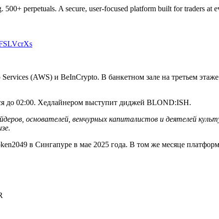
 500+ perpetuals. A secure, user-focused platform built for traders at e
uiFSLVcrXs
ervices (AWS) и BeInCrypto. В банкетном зале на третьем этаж
ится до 02:00. Хедлайнером выступит диджей BLOND:ISH.
йдеров, основателей, венчурных капиталистов и деятелей куль
зе.
en2049 в Сингапуре в мае 2025 года. В том же месяце платфор
R