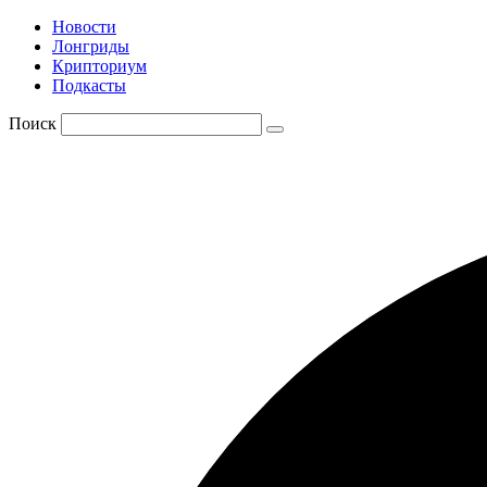
Новости
Лонгриды
Крипториум
Подкасты
Поиск