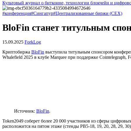
Культовый журнал о биткоине, технологии блокчейн и цифров
#конференция
#Сингапур
#Централизованные биржи (CEX)
BloFin станет титульным спо
15.09.2025
ForkLog
Криптобиржа
BloFin
выступила титульным спонсором конференц
Whalefield 2025 в клубе Marquee при поддержке Cointelegraph, 
Источник:
BloFin
.
Token2049 соберет более 20 000 участников из сферы цифровы
расположится на пятом этаже (стенды PB5-18, 19, 20, 28, 29, 30)