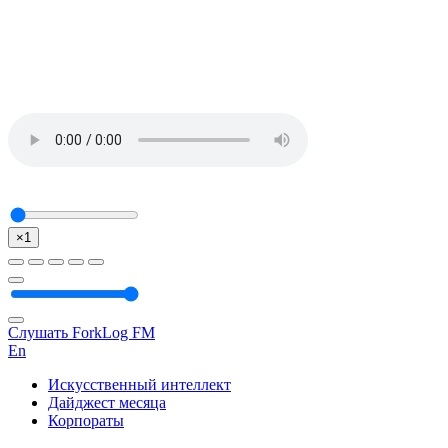
×1
Слушать ForkLog FM
En
Искусственный интеллект
Дайджест месяца
Корпораты