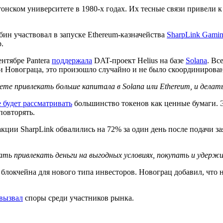
нском университете в 1980-х годах. Их тесные связи привели 
ин участвовал в запуске Ethereum-казначейства
SharpLink Gami
.
ентябре Pantera
поддержала
DAT-проект Helius на базе
Solana
. Вс
и Новограца, это произошло случайно и не было скоординирован
е привлекать больше капитала в Solana или Ethereum, и делать 
е будет рассматривать
большинство токенов как ценные бумаги. Э
повторять.
акции SharpLink обвалились на 72% за один день после подачи з
ть привлекать деньги на выгодных условиях, покупать и удер
блокчейна для нового типа инвесторов. Новограц добавил, что н
вызвал
споры среди участников рынка.