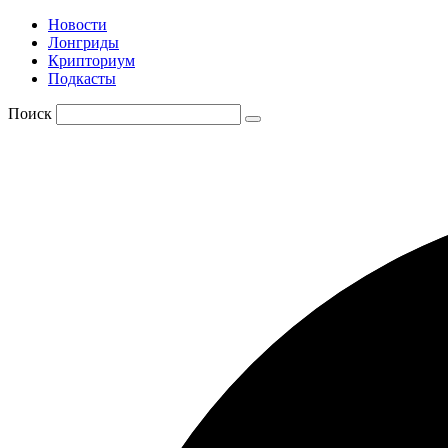
Новости
Лонгриды
Крипториум
Подкасты
Поиск