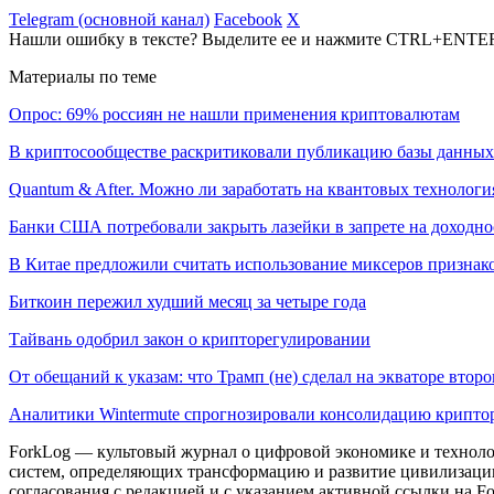
Telegram (основной канал)
Facebook
X
Нашли ошибку в тексте? Выделите ее и нажмите CTRL+ENTE
Материалы по теме
Опрос: 69% россиян не нашли применения криптовалютам
В криптосообществе раскритиковали публикацию базы данны
Quantum & After. Можно ли заработать на квантовых технологи
Банки США потребовали закрыть лазейки в запрете на доходно
В Китае предложили считать использование миксеров признак
Биткоин пережил худший месяц за четыре года
Тайвань одобрил закон о крипторегулировании
От обещаний к указам: что Трамп (не) сделал на экваторе втор
Аналитики Wintermute спрогнозировали консолидацию крипто
ForkLog — культовый журнал о цифровой экономике и технолог
систем, определяющих трансформацию и развитие цивилизаци
согласования с редакцией и с указанием активной ссылки на Fo