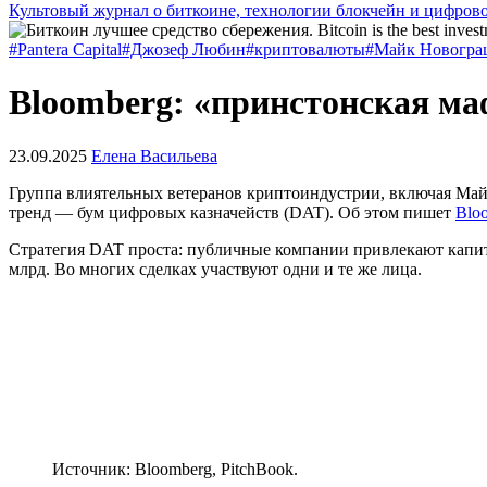
Культовый журнал о биткоине, технологии блокчейн и цифров
#Pantera Capital
#Джозеф Любин
#криптовалюты
#Майк Новогра
Bloomberg: «принстонская ма
23.09.2025
Елена Васильева
Группа влиятельных ветеранов криптоиндустрии, включая Майка
тренд — бум цифровых казначейств (DAT). Об этом пишет
Blo
Стратегия DAT проста: публичные компании привлекают капита
млрд. Во многих сделках участвуют одни и те же лица.
Источник: Bloomberg, PitchBook.