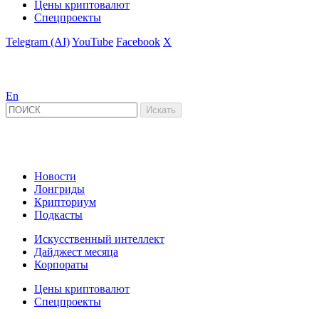
Цены криптовалют
Спецпроекты
Telegram (AI)
YouTube
Facebook
X
En
Новости
Лонгриды
Крипториум
Подкасты
Искусственный интеллект
Дайджест месяца
Корпораты
Цены криптовалют
Спецпроекты