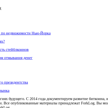
R
х по недвижимости Нью-Йорка
ях?
сть стейблкоинов
ом отмывания денег
ого президентства
рынка
иях будущего. С 2014 года документируем развитие биткоина, 
и.
Все опубликованные материалы принадлежат ForkLog. Вы мож
rkLog.