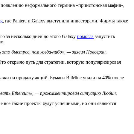
к появлению неформального термина «принстонская мафия»,
ng
, где Pantera и Galaxy выступили инвесторами. Фирмы также
его за несколько дней до этого Galaxy
помогла
запустить
о.
это быстрее, чем когда-либо», — заявил Новограц.
то открыло путь для стратегии, которую популяризировал
аявки на продажу акций. Бумаги BitMine упали на 40% после
живать Ethereum», — прокомментировал ситуацию Любин.
е все такие проекты будут успешными, но они являются