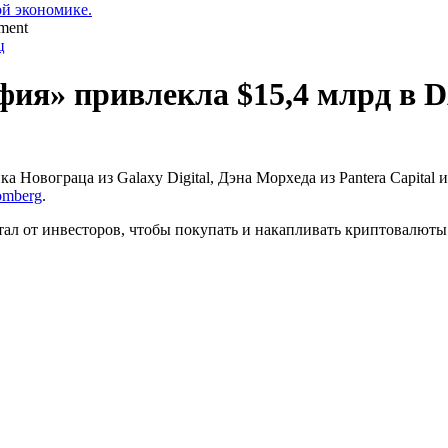
ой экономике.
ц
фия» привлекла $15,4 млрд в 
 Новограца из Galaxy Digital, Дэна Морхеда из Pantera Capita
omberg
.
л от инвесторов, чтобы покупать и накапливать криптовалюты. 