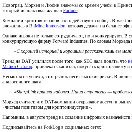
Новограц, Морхед и Любин знакомы со времен учебы в Принсто
который использовал журнал
Fortune
.
Компании криптоветеранов часто действуют сообща. В мае Люб
вложились в
BitMine Immersion
, которая держит на балансе эфир
Однако игроки не только сотрудничают, но и конкурируют. В с
конкурирующую фирму Forward Industries. По словам Морхеда 
«С хорошей историей и хорошими рассказчиками вы может
Тренд на DAT усилился после того, как
SEC
дала понять, что
н
Майкл Сэйлор
: привлекать капитал, покупать криптовалюту и 
Несмотря на успехи, этот рынок несет высокие риски. В июне 
аналогичного шага.
«SharpLink пришла надолго. Наша стратегия — продолжа
Морхед считает, что DAT-компании открывают доступ к рынку 
«чистым позитивом для криптоиндустрии».
Напомним, в августе тренд на создание цифровых казначейств
Подписывайтесь на ForkLog в социальных сетях