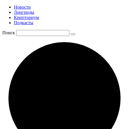
Новости
Лонгриды
Крипториум
Подкасты
Поиск