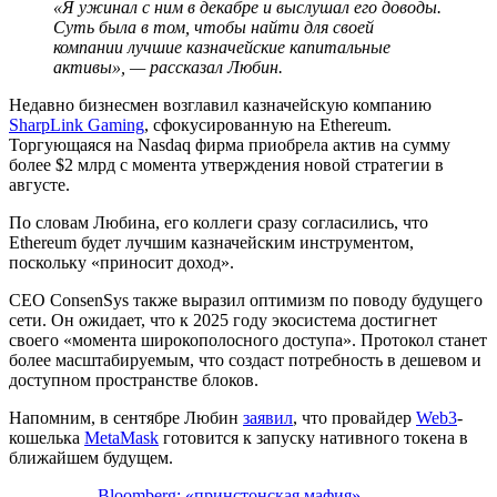
«Я ужинал с ним в декабре и выслушал его доводы.
Суть была в том, чтобы найти для своей
компании лучшие казначейские капитальные
активы», — рассказал Любин.
Недавно бизнесмен возглавил казначейскую компанию
SharpLink Gaming
, сфокусированную на Ethereum.
Торгующаяся на Nasdaq фирма приобрела актив на сумму
более $2 млрд с момента утверждения новой стратегии в
августе.
По словам Любина, его коллеги сразу согласились, что
Ethereum будет лучшим казначейским инструментом,
поскольку «приносит доход».
CEO ConsenSys также выразил оптимизм по поводу будущего
сети. Он ожидает, что к 2025 году экосистема достигнет
своего «момента широкополосного доступа». Протокол станет
более масштабируемым, что создаст потребность в дешевом и
доступном пространстве блоков.
Напомним, в сентябре Любин
заявил
, что провайдер
Web3
-
кошелька
MetaMask
готовится к запуску нативного токена в
ближайшем будущем.
Bloomberg: «принстонская мафия»