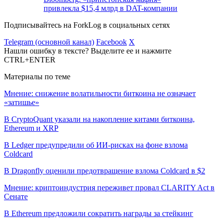
привлекла $15,4 млрд в DAT-компании
Подписывайтесь на ForkLog в социальных сетях
Telegram (основной канал)
Facebook
X
Нашли ошибку в тексте? Выделите ее и нажмите
CTRL+ENTER
Материалы по теме
Мнение: снижение волатильности биткоина не означает
«затишье»
В CryptoQuant указали на накопление китами биткоина,
Ethereum и XRP
В Ledger предупредили об ИИ-рисках на фоне взлома
Coldcard
В Dragonfly оценили предотвращение взлома Coldcard в $2
Мнение: криптоиндустрия переживет провал CLARITY Act в
Сенате
В Ethereum предложили сократить награды за стейкинг