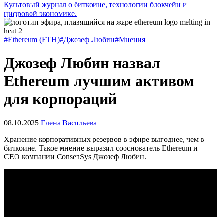
Культовый журнал о биткоине, технологии блокчейн и
цифровой экономике.
#Ethereum (ETH)
#Джозеф Любин
#Мнения
Джозеф Любин назвал
Ethereum лучшим активом
для корпораций
08.10.2025
Елена Васильева
Хранение корпоративных резервов в эфире выгоднее, чем в
биткоине. Такое мнение выразил сооснователь Ethereum и
CEO компании ConsenSys Джозеф Любин.