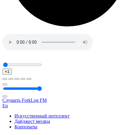
×1
Слушать ForkLog FM
En
Искусственный интеллект
Дайджест месяца
Корпораты