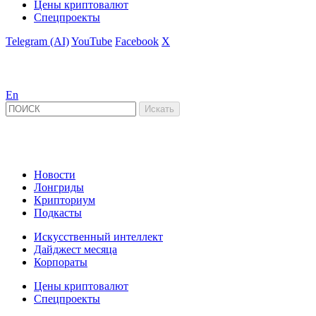
Цены криптовалют
Спецпроекты
Telegram (AI)
YouTube
Facebook
X
En
Новости
Лонгриды
Крипториум
Подкасты
Искусственный интеллект
Дайджест месяца
Корпораты
Цены криптовалют
Спецпроекты