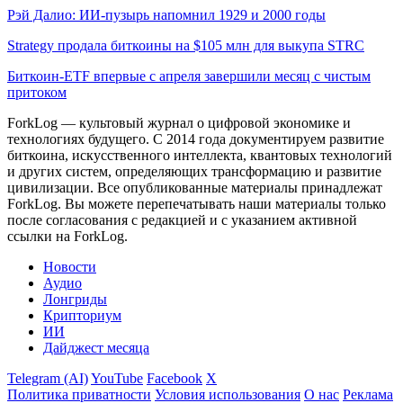
Рэй Далио: ИИ-пузырь напомнил 1929 и 2000 годы
Strategy продала биткоины на $105 млн для выкупа STRC
Биткоин-ETF впервые с апреля завершили месяц с чистым
притоком
ForkLog — культовый журнал о цифровой экономике и
технологиях будущего. С 2014 года документируем развитие
биткоина, искусственного интеллекта, квантовых технологий
и других систем, определяющих трансформацию и развитие
цивилизации.
Все опубликованные материалы принадлежат
ForkLog. Вы можете перепечатывать наши материалы только
после согласования с редакцией и с указанием активной
ссылки на ForkLog.
Новости
Аудио
Лонгриды
Крипториум
ИИ
Дайджест месяца
Telegram (AI)
YouTube
Facebook
X
Политика приватности
Условия использования
О нас
Реклама