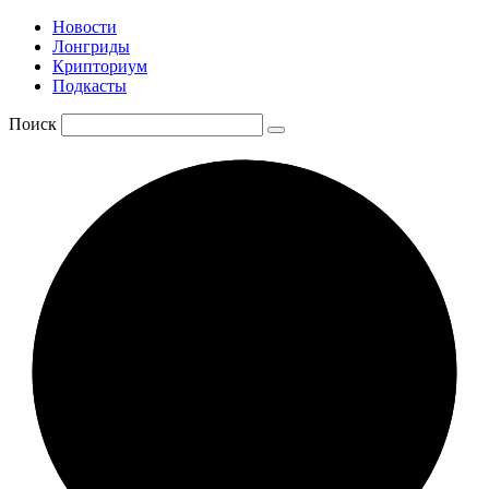
Новости
Лонгриды
Крипториум
Подкасты
Поиск