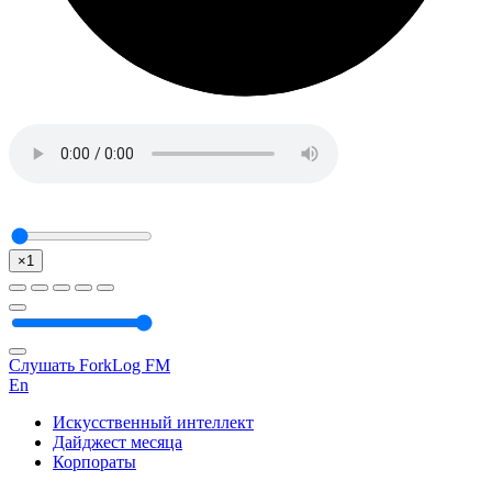
×1
Слушать ForkLog FM
En
Искусственный интеллект
Дайджест месяца
Корпораты