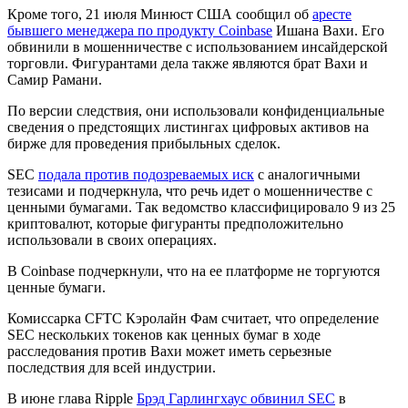
Кроме того, 21 июля Минюст США сообщил об
аресте
бывшего менеджера по продукту Coinbase
Ишана Вахи. Его
обвинили в мошенничестве с использованием инсайдерской
торговли. Фигурантами дела также являются брат Вахи и
Самир Рамани.
По версии следствия, они использовали конфиденциальные
сведения о предстоящих листингах цифровых активов на
бирже для проведения прибыльных сделок.
SEC
подала против подозреваемых иск
с аналогичными
тезисами и подчеркнула, что речь идет о мошенничестве с
ценными бумагами. Так ведомство классифицировало 9 из 25
криптовалют, которые фигуранты предположительно
использовали в своих операциях.
В Coinbase подчеркнули, что на ее платформе не торгуются
ценные бумаги.
Комиссарка
CFTC
Кэролайн Фам считает, что определение
SEC нескольких токенов как ценных бумаг в ходе
расследования против Вахи может иметь серьезные
последствия для всей индустрии.
В июне глава Ripple
Брэд Гарлингхаус обвинил SEC
в