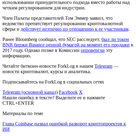
использовании принудительного подхода вместо работы над
четким регулированием для индустрии.
Член Палаты представителей Том Эммер заявил, что
ведомство препятствует регулированию криптовалютной
сферы и
действует неэтично по отношению к ее участникам
.
Ранее Bloomberg сообщал, что SEC расследует,
был ли токен
BNB биржи Binance ценной бумагой на момент его продажи
в
2017 году. Однако позже в Комиссии
опровергли
эту
информацию.
Читайте биткоин-новости ForkLog в нашем
Telegram
—
новости криптовалют, курсы и аналитика.
Подписывайтесь на ForkLog в социальных сетях
Telegram (основной канал)
Facebook
X
Нашли ошибку в тексте? Выделите ее и нажмите
CTRL+ENTER
Материалы по теме
Глава Coinbase назвал ошибкой разворот криптопроектов к
ИИ