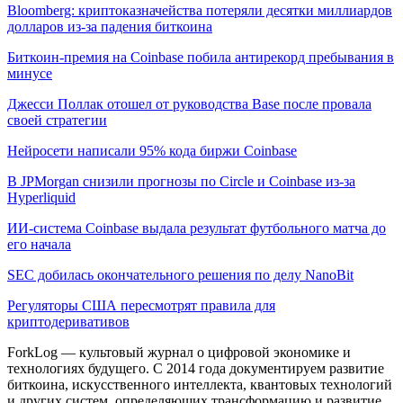
Bloomberg: криптоказначейства потеряли десятки миллиардов
долларов из-за падения биткоина
Биткоин-премия на Coinbase побила антирекорд пребывания в
минусе
Джесси Поллак отошел от руководства Base после провала
своей стратегии
Нейросети написали 95% кода биржи Coinbase
В JPMorgan снизили прогнозы по Circle и Coinbase из-за
Hyperliquid
ИИ-система Coinbase выдала результат футбольного матча до
его начала
SEC добилась окончательного решения по делу NanoBit
Регуляторы США пересмотрят правила для
криптодеривативов
ForkLog — культовый журнал о цифровой экономике и
технологиях будущего. С 2014 года документируем развитие
биткоина, искусственного интеллекта, квантовых технологий
и других систем, определяющих трансформацию и развитие