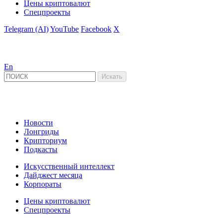
Цены криптовалют
Спецпроекты
Telegram (AI)
YouTube
Facebook
X
En
Новости
Лонгриды
Крипториум
Подкасты
Искусственный интеллект
Дайджест месяца
Корпораты
Цены криптовалют
Спецпроекты